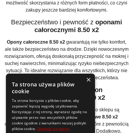
możliwość skorzystania z różnych form płatności, co czyni
zakupy jeszcze bardziej komfortowymi.
Bezpieczeństwo i pewność z
oponami
całorocznymi 8.50 x2
Opony całoroczne 8.50 x2
gwarantują nie tylko komfort,
ale także bezpieczeństwo na drodze. Dzięki nowoczesnym
rozwiązaniom, oferują doskonałą przyczepność na mokrej i
suchej nawierzchni, minimalizując ryzyko niebezpiecznych
sytuacji. To idealne rozwiązanie dla wszystkich, którzy nie
×
chcą iść na kompromis w kwestii bezpieczeństwa.
Ta strona używa plików
Najlepsze ceny dla
opon
cookie
wielosezonowych 8.50 x2
Ta strona korzysta z plików cookie, aby
zapewnić lepszą wygodę użytkowania.
Jednym z największych atutów naszego sklepu są
Korzystając z tej strony, wyrażasz zgodę na
atrakcyjne ceny.
Opony wielosezonowe 8.50 x2
używanie przez nas wszystkich plików
cookie zgodnie z warunkami naszej polityki
oferujemy w konkurencyjnych stawkach, które z pewnością
plików cookie.
Dowiedz się więcej
przypadną do gustu każdemu klientowi. Dodatkowo,