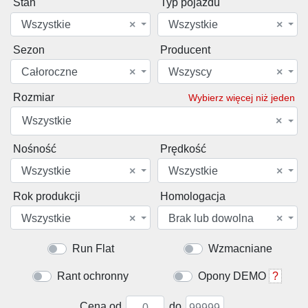
Stan
Typ pojazdu
Wszystkie
×
Wszystkie
×
Sezon
Producent
Całoroczne
×
Wszyscy
×
Rozmiar
Wybierz więcej niż jeden
Wszystkie
×
Nośność
Prędkość
Wszystkie
×
Wszystkie
×
Rok produkcji
Homologacja
Wszystkie
×
Brak lub dowolna
×
Run Flat
Wzmacniane
Rant ochronny
Opony DEMO
?
Cena od
do