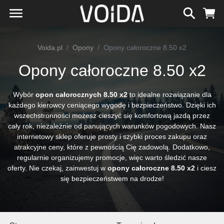
Voida.pl
Opony
Opony całoroczne 8.50 x2
Opony całoroczne 8.50 x2
Wybór
opon całorocznych 8.50 x2
to idealne rozwiązanie dla
każdego kierowcy ceniącego wygodę i bezpieczeństwo. Dzięki ich
wszechstronności możesz cieszyć się komfortową jazdą przez
cały rok, niezależnie od panujących warunków pogodowych. Nasz
internetowy sklep oferuje prosty i szybki proces zakupu oraz
atrakcyjne ceny, które z pewnością Cię zadowolą. Dodatkowo,
regularnie organizujemy promocje, więc warto śledzić nasze
oferty. Nie czekaj, zainwestuj w
opony całoroczne 8.50 x2
i ciesz
się bezpieczeństwem na drodze!