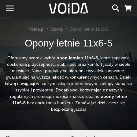
Voida.pl
Opony
Opony letnie 11x6-5
Opony letnie 11x6-5
Oferujemy szeroki wybór
opon letnich 11x6-5
, które zapewnią
doskonałą przyczepność, stabilność oraz komfort jazdy w ciepłe
miesiące. Nasze produkty są starannie wyselekcjonowane,
gwarantując najwyższą jakość w konkurencyjnych cenach. Dzięki
łatwej nawigacji w naszym sklepie internetowym, zakupy staną się
szybkie i przyjemne. Dodatkowo, korzystając z naszych
regularnych promocji, możesz znaleźć idealne
opony letnie
11x6-5
bez obciążania budżetu. Zamów już dziś i ciesz się
bezpieczną jazdą!