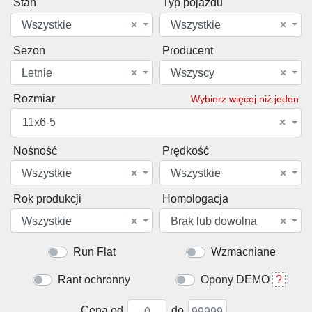
Stan
Typ pojazdu
Wszystkie
×
Wszystkie
×
Sezon
Producent
Letnie
×
Wszyscy
×
Rozmiar
Wybierz więcej niż jeden
11x6-5
×
Nośność
Prędkość
Wszystkie
×
Wszystkie
×
Rok produkcji
Homologacja
Wszystkie
×
Brak lub dowolna
×
Run Flat
Wzmacniane
Rant ochronny
Opony DEMO
?
Cena od
do