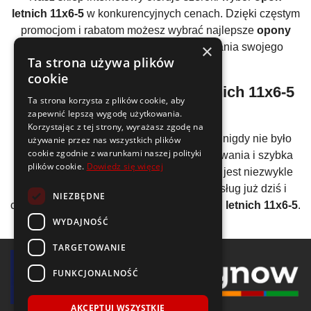
letnich 11x6-5
w konkurencyjnych cenach. Dzięki częstym
promocjom i rabatom możesz wybrać najlepsze
opony
×
letnie 11x6-5
bez nadmiernego obciążania swojego
Ta strona używa plików
budżetu.
cookie
łatwość zamawiania
opon letnich 11x6-5
Ta strona korzysta z plików cookie, aby
online
zapewnić lepszą wygodę użytkowania.
Korzystając z tej strony, wyrażasz zgodę na
Zamawianie
opon letnich 11x6-5
online nigdy nie było
używanie przez nas wszystkich plików
cookie zgodnie z warunkami naszej polityki
prostsze. Nasz intuicyjny system wyszukiwania i szybka
plików cookie.
Dowiedz się więcej
realizacja zamówień sprawiają, że zakup jest niezwykle
wygodny. Zacznij korzystać z naszych usług już dziś i
NIEZBĘDNE
ciesz się jazdą na sprawdzonych
oponach letnich 11x6-5
.
WYDAJNOŚĆ
TARGETOWANIE
FUNKCJONALNOŚĆ
AKCEPTUJ WSZYSTKIE