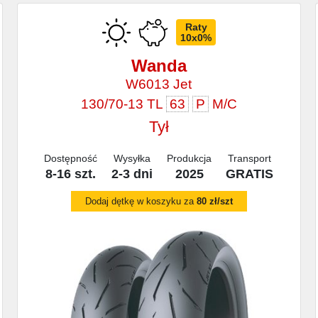
Raty
10x0%
Wanda
W6013 Jet
130/70-13 TL
63
P
M/C
Tył
Dostępność
Wysyłka
Produkcja
Transport
8-16 szt.
2-3 dni
2025
GRATIS
Dodaj dętkę w koszyku za
80 zł/szt