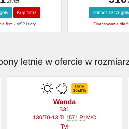
zł
/szt.
góły
Kup teraz
Zobacz szczegół
la firm
- MŚP i floty
Finansowanie dla f
pony letnie w ofercie w rozmiar
Raty
10x0%
Wanda
S31
130/70-13 TL
57
P
M/C
Tył