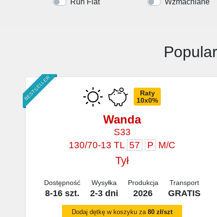
Run Flat
Wzmacniane
Popular
BESTSELLER
Raty
10x0%
Wanda
S33
130/70-13 TL
57
P
M/C
Tył
Dostępność
Wysyłka
Produkcja
Transport
8-16 szt.
2-3 dni
2026
GRATIS
Dodaj dętkę w koszyku za
80 zł/szt