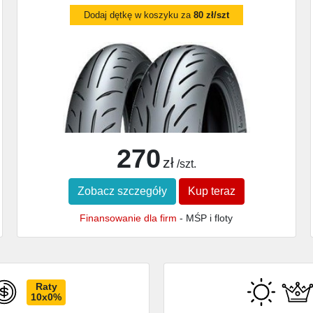
Dodaj dętkę w koszyku za
80 zł/szt
270
zł
/szt.
Zobacz szczegóły
Kup teraz
Finansowanie dla firm
- MŚP i floty
Raty
10x0%