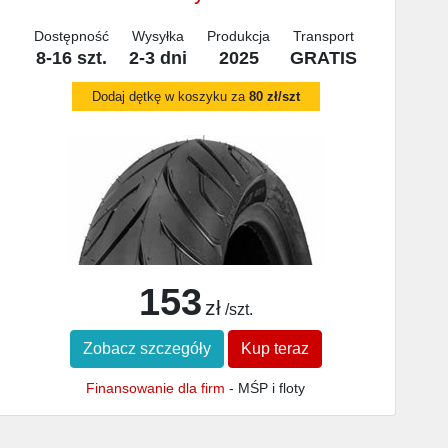
Dostępność
Wysyłka
Produkcja
Transport
8-16 szt.
2-3 dni
2025
GRATIS
Dodaj dętkę w koszyku za
80 zł/szt
153
zł
/szt.
Zobacz szczegóły
Kup teraz
Finansowanie dla firm
- MŚP i floty