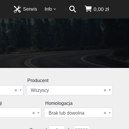
0,00 zł
Serwis
Info
Producent
×
Wszyscy
×
i
Homologacja
×
Brak lub dowolna
×