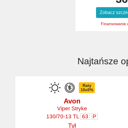
Zobacz szcze
Finansowanie d
Najtańsze o
Raty
10x0%
Avon
Viper Stryke
130/70-13 TL
63
P
Tył