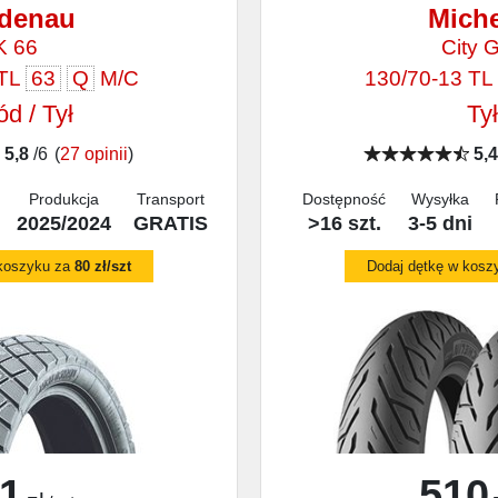
idenau
Miche
K 66
City G
 TL
63
Q
M/C
130/70-13 T
d / Tył
Tył
5,8
/6
(
27 opinii
)
5,4
Produkcja
Transport
Dostępność
Wysyłka
2025/2024
GRATIS
>16 szt.
3-5 dni
 koszyku za
80 zł/szt
Dodaj dętkę w kosz
1
510