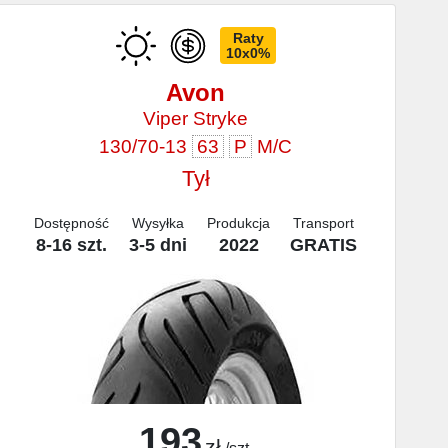
Raty
10x0%
Avon
Viper Stryke
130/70-13
63
P
M/C
Tył
Dostępność
Wysyłka
Produkcja
Transport
8-16 szt.
3-5 dni
2022
GRATIS
193
zł