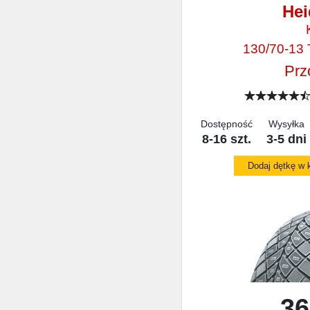
He
130/70-13
Przó
Dostępność
Wysyłka
8-16 szt.
3-5 dni
Dodaj dętkę w
36