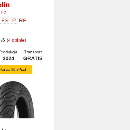
lin
rip
L
63
P
RF
/6
(
4 opinie
)
Produkcja
Transport
2024
GRATIS
yku za
80 zł/szt