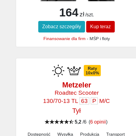
164
zł
/szt.
Zobacz szczegóły
Kup teraz
Finansowanie dla firm
- MŚP i floty
Raty
10x0%
Metzeler
Roadtec Scooter
130/70-13 TL
63
P
M/C
Tył
5,2
/6
(
6 opinii
)
Dostępność
Wysyłka
Produkcja
Transport