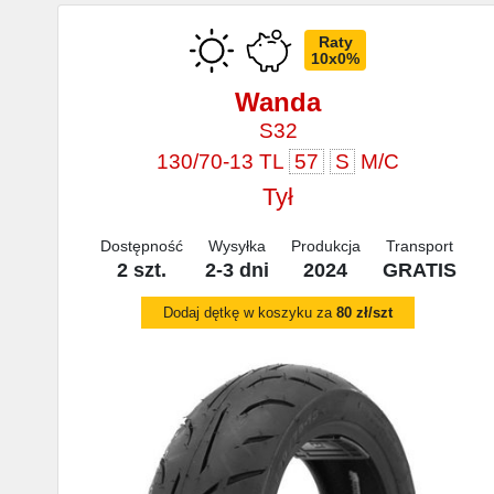
Raty
10x0%
Wanda
S32
130/70-13 TL
57
S
M/C
Tył
Dostępność
Wysyłka
Produkcja
Transport
2 szt.
2-3 dni
2024
GRATIS
Dodaj dętkę w koszyku za
80 zł/szt