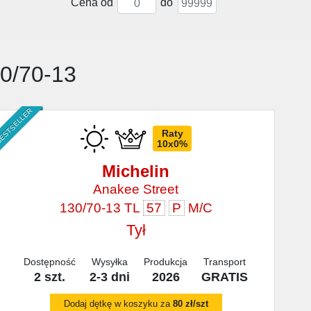
Cena od
do
30/70-13
ESTSELLER
Raty
10x0%
Michelin
Anakee Street
130/70-13 TL
57
P
M/C
Tył
Dostępność
Wysyłka
Produkcja
Transport
2 szt.
2-3 dni
2026
GRATIS
Dodaj dętkę w koszyku za
80 zł/szt