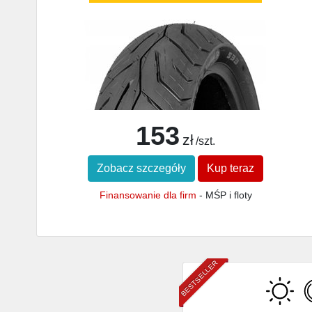
153
zł
/szt.
Zobacz szczegóły
Kup teraz
Finansowanie dla firm
- MŚP i floty
BESTSELLER