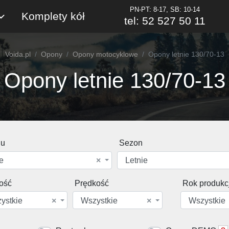
PN-PT: 8-17, SB: 10-14
Komplety kół
tel: 52 527 50 11
Voida.pl
Opony
Opony motocyklowe
Opony letnie 130/70-13
Opony letnie 130/70-13
du
Sezon
e
×
Letnie
ość
Prędkość
Rok produkcj
ystkie
×
Wszystkie
×
Wszystkie