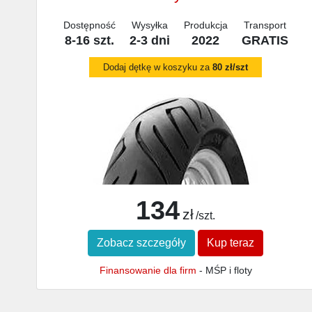
Dostępność
Wysyłka
Produkcja
Transport
8-16 szt.
2-3 dni
2022
GRATIS
Dodaj dętkę w koszyku za
80 zł/szt
134
zł
/szt.
Zobacz szczegóły
Kup teraz
Finansowanie dla firm
- MŚP i floty