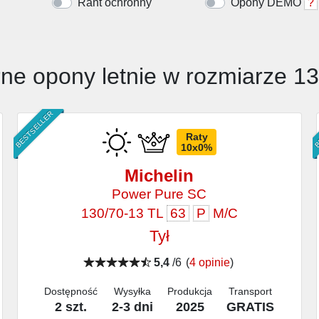
Rant ochronny
Opony DEMO
?
ne opony letnie w rozmiarze 1
BESTSELLER
B
Raty
10x0%
Michelin
Power Pure SC
130/70-13 TL
63
P
M/C
Tył
5,4
/6
(
4 opinie
)
Dostępność
Wysyłka
Produkcja
Transport
2 szt.
2-3 dni
2025
GRATIS