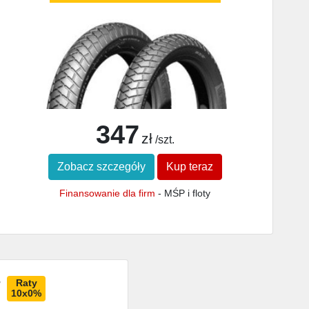
347
zł
/szt.
Zobacz szczegóły
Kup teraz
Finansowanie dla firm
- MŚP i floty
Raty
10x0%