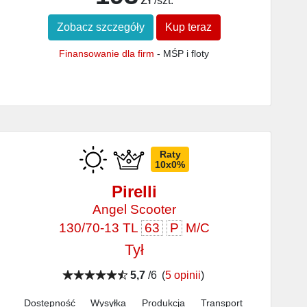
/szt.
Zobacz szczegóły
Kup teraz
Finansowanie dla firm
- MŚP i floty
Raty
10x0%
Pirelli
Angel Scooter
130/70-13 TL
63
P
M/C
Tył
5,7
/6
(
5 opinii
)
Dostępność
Wysyłka
Produkcja
Transport