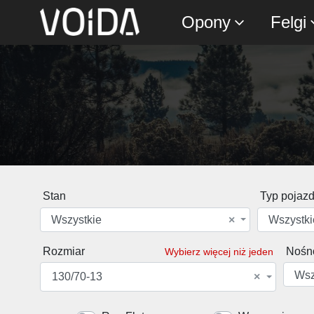
Opony
Felgi
Stan
Typ pojaz
Wszystkie
×
Wszystki
Rozmiar
Nośn
Wybierz więcej niż jeden
Wsz
130/70-13
×