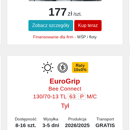
177
zł
/szt.
Zobacz szczegóły
Kup teraz
Finansowanie dla firm
- MŚP i floty
Raty
10x0%
EuroGrip
Bee Connect
130/70-13 TL
63
P
M/C
Tył
Dostępność
Wysyłka
Produkcja
Transport
8-16 szt.
3-5 dni
2026/2025
GRATIS