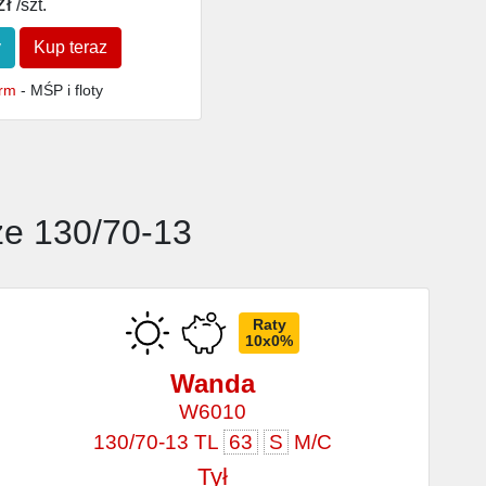
zł
/szt.
y
Kup teraz
irm
- MŚP i floty
ze 130/70-13
Raty
10x0%
Wanda
W6010
130/70-13 TL
63
S
M/C
Tył