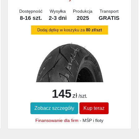
Dostępność
Wysyłka
Produkcja
Transport
8-16 szt.
2-3 dni
2025
GRATIS
Dodaj dętkę w koszyku za
80 zł/szt
145
zł
/szt.
Zobacz szczegóły
Kup teraz
Finansowanie dla firm
- MŚP i floty