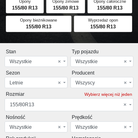
Opony
Opony zimowe
Opony całoroczne
155/80 R13
155/80 R13
155/80 R13
Opony bieżnikowane
Wyprzedaż opon
155/80 R13
155/80 R13
Stan
Typ pojazdu
Wszystkie
×
Wszystkie
×
Sezon
Producent
Letnie
×
Wszyscy
×
Rozmiar
Wybierz więcej niż jeden
155/80R13
×
Nośność
Prędkość
Wszystkie
×
Wszystkie
×