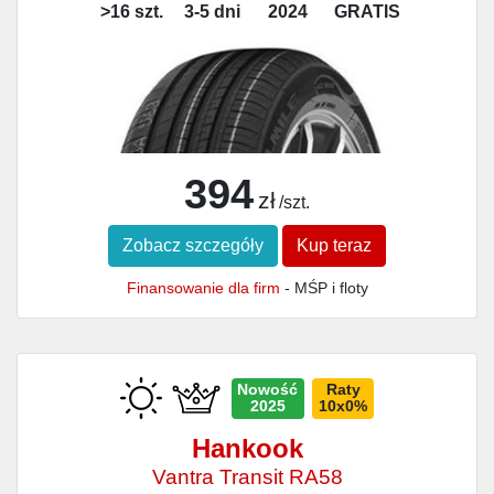
>16 szt.
3-5 dni
2024
GRATIS
394
zł
/szt.
Zobacz szczegóły
Kup teraz
Finansowanie dla firm
- MŚP i floty
Nowość
Raty
2025
10x0%
Hankook
Vantra Transit RA58