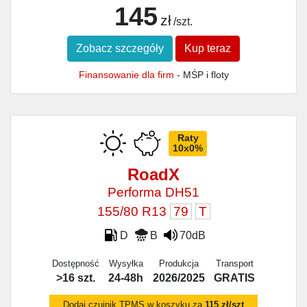
145
zł
/szt.
Zobacz szczegóły
Kup teraz
Finansowanie dla firm
- MŚP i floty
Raty
10x0%
RoadX
Performa DH51
155/80 R13
79
T
D
B
70dB
Dostępność
Wysyłka
Produkcja
Transport
>16 szt.
24-48h
2026/2025
GRATIS
Dodaj czujnik TPMS w koszyku za
115 zł/szt