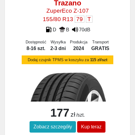
Trazano
ZuperEco Z-107
155/80 R13
79
T
D
B
70dB
Dostępność
Wysyłka
Produkcja
Transport
8-16 szt.
2-3 dni
2024
GRATIS
Dodaj czujnik TPMS w koszyku za
115 zł/szt
177
zł
/szt.
Zobacz szczegóły
Kup teraz