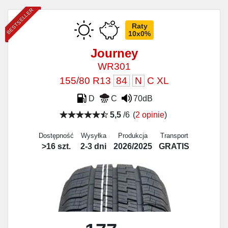
BESTSELLER
Raty
10x0%
Journey
WR301
155/80 R13
84
N
C XL
D
C
70dB
5,5
/6
(
2 opinie
)
Dostępność
Wysyłka
Produkcja
Transport
>16 szt.
2-3 dni
2026/2025
GRATIS