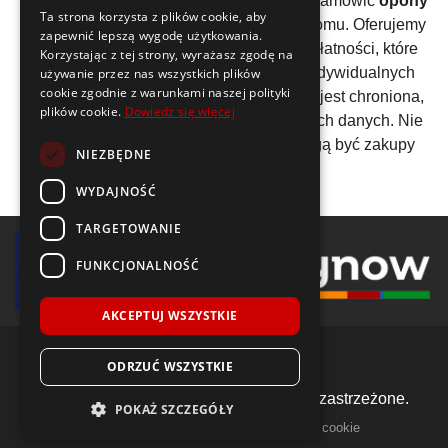
Dzięki zakupom online, możesz wybrać i zamówić
opony
Ta strona korzysta z plików cookie, aby
na lato 155/80 R13
bez wychodzenia z domu. Oferujemy
zapewnić lepszą wygodę użytkowania.
szybkie czasy dostaw oraz różne opcje płatności, które
Korzystając z tej strony, wyrażasz zgodę na
umożliwiają dostosowanie zakupu do indywidualnych
używanie przez nas wszystkich plików
cookie zgodnie z warunkami naszej polityki
preferencji. Dodatkowo, każda transakcja jest chroniona,
plików cookie.
Dowiedz się więcej
co zapewnia pełne bezpieczeństwo Twoich danych. Nie
czekaj, przekonaj się sam, jak łatwe mogą być zakupy
NIEZBĘDNE
online!
WYDAJNOŚĆ
TARGETOWANIE
FUNKCJONALNOŚĆ
AKCEPTUJ WSZYSTKIE
ODRZUĆ WSZYSTKIE
© 2018-2026 Voida.pl. Wszelkie prawa zastrzeżone.
POKAŻ SZCZEGÓŁY
|
|
llms.txt
mapa witryny
polityka plików cookie