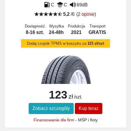
C
C
69dB
5,2
/6
(
2 opinie
)
Dostępność
Wysyłka
Produkcja
Transport
8-16 szt.
24-48h
2021
GRATIS
Dodaj czujnik TPMS w koszyku za
115 zł/szt
123
zł
/szt.
Zobacz szczegóły
Kup teraz
Finansowanie dla firm
- MŚP i floty