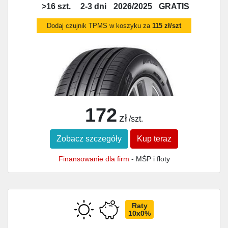
>16 szt.
2-3 dni
2026/2025
GRATIS
Dodaj czujnik TPMS w koszyku za
115 zł/szt
172
zł
/szt.
Zobacz szczegóły
Kup teraz
Finansowanie dla firm
- MŚP i floty
Raty
10x0%