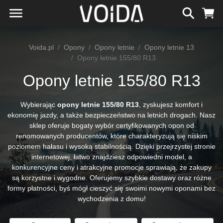
Voida.pl
Opony
Opony letnie
Opony letnie 13
Opony letnie 155/80 R13
Opony letnie 155/80 R13
Wybierając
opony letnie 155/80 R13
, zyskujesz komfort i
ekonomię jazdy, a także bezpieczeństwo na letnich drogach. Nasz
sklep oferuje bogaty wybór certyfikowanych opon od
renomowanych producentów, które charakteryzują się niskim
poziomem hałasu i wysoką stabilnością. Dzięki przejrzystej stronie
internetowej, łatwo znajdziesz odpowiedni model, a
konkurencyjne ceny i atrakcyjne promocje sprawiają, że zakupy
są korzystne i wygodne. Oferujemy szybkie dostawy oraz różne
formy płatności, byś mógł cieszyć się swoimi nowymi oponami bez
wychodzenia z domu!