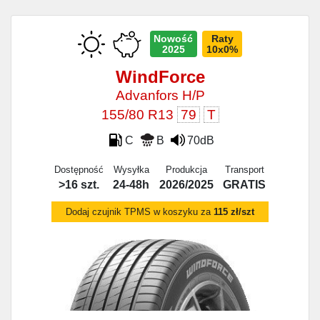
Nowość
Raty
2025
10x0%
WindForce
Advanfors H/P
155/80 R13
79
T
C
B
70dB
Dostępność
Wysyłka
Produkcja
Transport
>16 szt.
24-48h
2026/2025
GRATIS
Dodaj czujnik TPMS w koszyku za
115 zł/szt