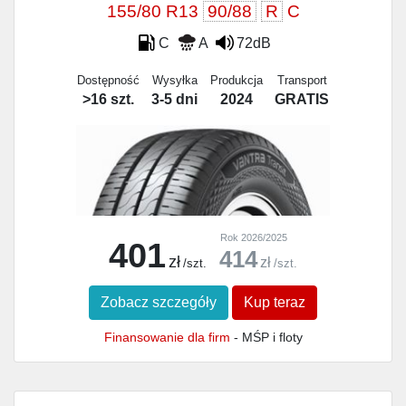
155/80 R13
90/88
R
C
C
A
72dB
Dostępność
Wysyłka
Produkcja
Transport
>16 szt.
3-5 dni
2024
GRATIS
Rok 2026/2025
401
414
zł
zł
/szt.
/szt.
Zobacz szczegóły
Kup teraz
Finansowanie dla firm
- MŚP i floty