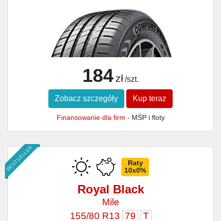
184
zł
/szt.
Zobacz szczegóły
Kup teraz
Finansowanie dla firm
- MŚP i floty
BESTSELLER
Raty
10x0%
Royal Black
Mile
155/80 R13
79
T