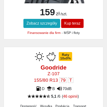
159
zł
/szt.
Zobacz szczegóły
Kup teraz
Finansowanie dla firm
- MŚP i floty
Raty
10x0%
Goodride
Z-107
155/80 R13
79
T
D
B
70dB
5,1
/6
(
46 opinii
)
Dostępność
Wysyłka
Produkcja
Transport