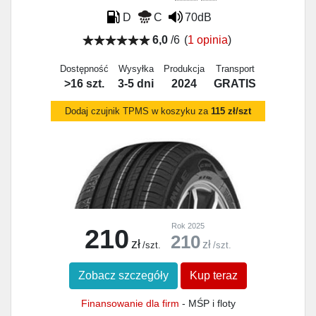
D
C
70dB
6,0
/6
(
1 opinia
)
Dostępność
Wysyłka
Produkcja
Transport
>16 szt.
3-5 dni
2024
GRATIS
Dodaj czujnik TPMS w koszyku za
115 zł/szt
Rok 2025
210
210
zł
zł
/szt.
/szt.
Zobacz szczegóły
Kup teraz
Finansowanie dla firm
- MŚP i floty