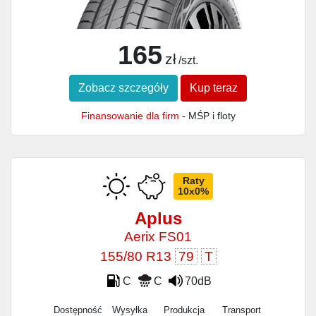
165
zł
/szt.
Zobacz szczegóły
Kup teraz
Finansowanie dla firm
- MŚP i floty
Raty
10x0%
Aplus
Aerix FS01
155/80 R13
79
T
C
C
70dB
Dostępność
Wysyłka
Produkcja
Transport