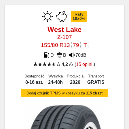
Raty
10x0%
West Lake
Z-107
155/80 R13
79
T
D
B
70dB
4,2
/6
(
15 opinii
)
Dostępność
Wysyłka
Produkcja
Transport
8-16 szt.
24-48h
2026
GRATIS
Dodaj czujnik TPMS w koszyku za
115 zł/szt