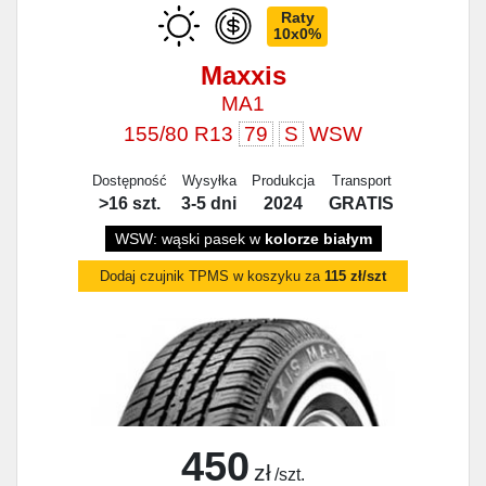
Raty
10x0%
Maxxis
MA1
155/80 R13
79
S
WSW
Dostępność
Wysyłka
Produkcja
Transport
>16 szt.
3-5 dni
2024
GRATIS
WSW: wąski pasek w
kolorze białym
Dodaj czujnik TPMS w koszyku za
115 zł/szt
450
zł
/szt.