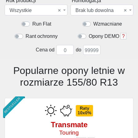
Rok produkcji
Homologacja
Wszystkie
×
Brak lub dowolna
×
Run Flat
Wzmacniane
Rant ochronny
Opony DEMO
?
Cena od
do
Popularne opony letnie w
rozmiarze 155/80 R13
BESTSELLER
Raty
10x0%
Transmate
Touring