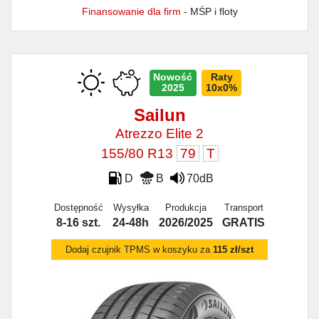
Finansowanie dla firm
- MŚP i floty
Nowość
Raty
2025
10x0%
Sailun
Atrezzo Elite 2
155/80 R13
79
T
D
B
70dB
Dostępność
Wysyłka
Produkcja
Transport
8-16 szt.
24-48h
2026/2025
GRATIS
Dodaj czujnik TPMS w koszyku za
115 zł/szt