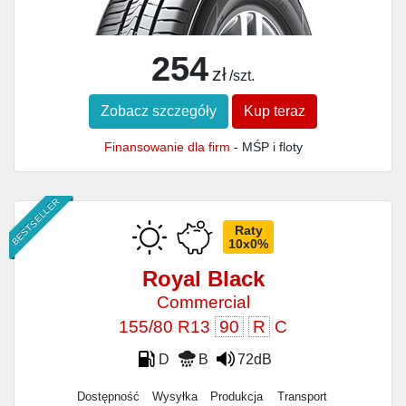
254
zł
/szt.
Zobacz szczegóły
Kup teraz
Finansowanie dla firm
- MŚP i floty
BESTSELLER
Raty
10x0%
Royal Black
Commercial
155/80 R13
90
R
C
D
B
72dB
Dostępność
Wysyłka
Produkcja
Transport