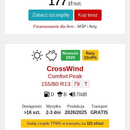
177
zł
/szt.
Zobacz szczegóły
Kup teraz
Finansowanie dla firm
- MŚP i floty
Nowość
Raty
2025
10x0%
CrossWind
Comfort Peak
155/80 R13
79
T
D
B
70dB
Dostępność
Wysyłka
Produkcja
Transport
>16 szt.
2-3 dni
2026/2025
GRATIS
Dodaj czujnik TPMS w koszyku za
115 zł/szt