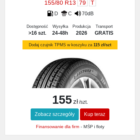
155/80 R13
79
T
D
C
70dB
Dostępność
Wysyłka
Produkcja
Transport
>16 szt.
24-48h
2026
GRATIS
Dodaj czujnik TPMS w koszyku za
115 zł/szt
155
zł
/szt.
Zobacz szczegóły
Kup teraz
Finansowanie dla firm
- MŚP i floty