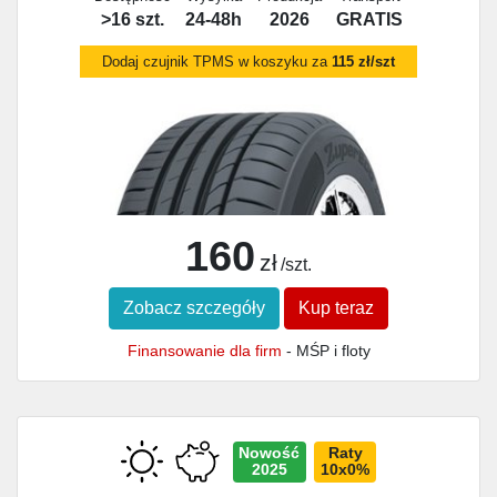
>16 szt.
24-48h
2026
GRATIS
Dodaj czujnik TPMS w koszyku za
115 zł/szt
160
zł
/szt.
Zobacz szczegóły
Kup teraz
Finansowanie dla firm
- MŚP i floty
Nowość
Raty
2025
10x0%