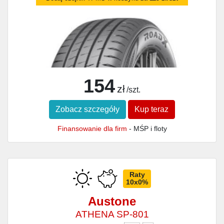
154
zł
/szt.
Zobacz szczegóły
Kup teraz
Finansowanie dla firm
- MŚP i floty
Raty
10x0%
Austone
ATHENA SP-801