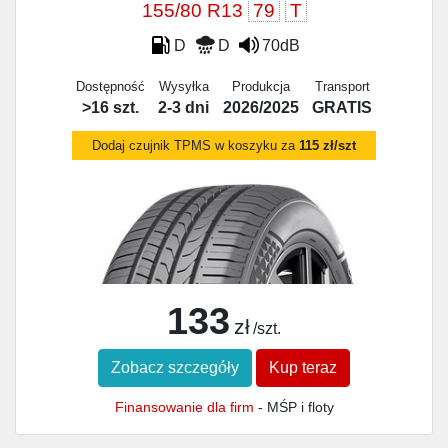
155/80 R13
79
T
D
D
70dB
Dostępność
Wysyłka
Produkcja
Transport
>16 szt.
2-3 dni
2026/2025
GRATIS
Dodaj czujnik TPMS w koszyku za
115 zł/szt
133
zł
/szt.
Zobacz szczegóły
Kup teraz
Finansowanie dla firm
- MŚP i floty