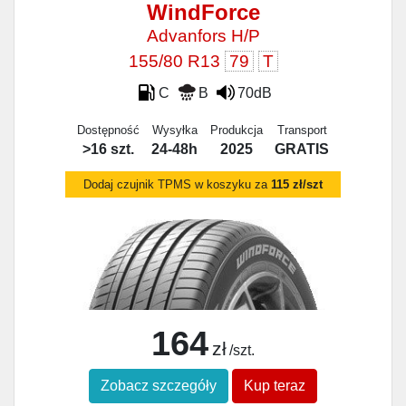
WindForce
Advanfors H/P
155/80 R13
79
T
C
B
70dB
Dostępność
Wysyłka
Produkcja
Transport
>16 szt.
24-48h
2025
GRATIS
Dodaj czujnik TPMS w koszyku za
115 zł/szt
164
zł
/szt.
Zobacz szczegóły
Kup teraz