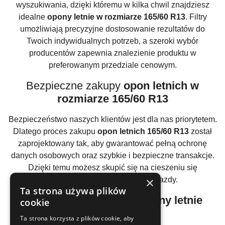
wyszukiwania, dzięki któremu w kilka chwil znajdziesz
idealne
opony letnie w rozmiarze 165/60 R13
. Filtry
umożliwiają precyzyjne dostosowanie rezultatów do
Twoich indywidualnych potrzeb, a szeroki wybór
producentów zapewnia znalezienie produktu w
preferowanym przedziale cenowym.
Bezpieczne zakupy
opon letnich w
rozmiarze 165/60 R13
Bezpieczeństwo naszych klientów jest dla nas priorytetem.
Dlatego proces zakupu
opon letnich 165/60 R13
został
zaprojektowany tak, aby gwarantować pełną ochronę
danych osobowych oraz szybkie i bezpieczne transakcje.
Dzięki temu możesz skupić się na cieszeniu się
×
niezakłóconą przyjemnością z jazdy.
Ta strona używa plików
Konkurencyjne ceny na
opony letnie
cookie
165/60 R13
Ta strona korzysta z plików cookie, aby