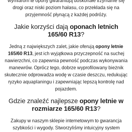
wymiarom te opony gwarantują doskonałe trzymanie się
drogi oraz niski poziom hałasu, co przekłada się na
przyjemność płynącą z każdej podróży.
Jakie korzyści dają
oponach letnich
165/60 R13
?
Jedną z największych zalet, jakie oferują
opony letnie
165/60 R13
, jest ich wyjątkowa przyczepność na suchej
nawierzchni, co zapewnia pewność podczas wykonywania
manewrów. Oprócz tego, dobrze wyprofilowany bieżnik
skutecznie odprowadza wodę w czasie deszczu, redukując
ryzyko aquaplaningu i zapewniając lepszą kontrolę nad
pojazdem.
Gdzie znaleźć najlepsze
opony letnie w
rozmiarze 165/60 R13
?
Zakupy w naszym sklepie internetowym to gwarancja
szybkości i wygody. Stworzyliśmy intuicyjny system