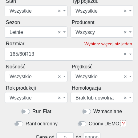
Stan
Typ pojazdu
Wszystkie
×
Wszystkie
×
Sezon
Producent
Letnie
×
Wszyscy
×
Rozmiar
Wybierz więcej niż jeden
165/60R13
×
Nośność
Prędkość
Wszystkie
×
Wszystkie
×
Rok produkcji
Homologacja
Wszystkie
×
Brak lub dowolna
×
Run Flat
Wzmacniane
Rant ochronny
Opony DEMO
?
Cena od
do