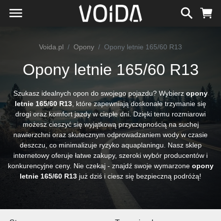
Voida.pl
Opony
Opony letnie 165/60 R13
Opony letnie 165/60 R13
Szukasz idealnych opon do swojego pojazdu? Wybierz
opony
letnie 165/60 R13
, które zapewniają doskonałe trzymanie się
drogi oraz komfort jazdy w ciepłe dni. Dzięki temu rozmiarowi
możesz cieszyć się wyjątkową przyczepnością na suchej
nawierzchni oraz skutecznym odprowadzaniem wody w czasie
deszczu, co minimalizuje ryzyko aquaplaningu. Nasz sklep
internetowy oferuje łatwe zakupy, szeroki wybór producentów i
konkurencyjne ceny. Nie czekaj - znajdź swoje wymarzone
opony
letnie 165/60 R13
już dziś i ciesz się bezpieczną podróżą!