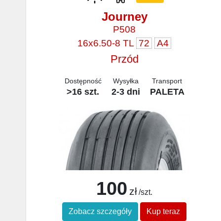
Journey
P508
16x6.50-8 TL
72
A4
Przód
Dostępność
Wysyłka
Transport
>16 szt.
2-3 dni
PALETA
100
zł
/szt.
Zobacz szczegóły
Kup teraz