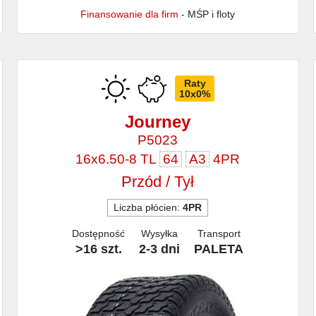
Finansowanie dla firm
- MŚP i floty
Raty
10x0%
Journey
P5023
16x6.50-8 TL
64
A3
4PR
Przód / Tył
Liczba płócien:
4PR
Dostępność
Wysyłka
Transport
>16 szt.
2-3 dni
PALETA