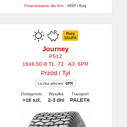
Finansowanie dla firm
- MŚP i floty
Raty
10x0%
Journey
P512
16x6.50-8 TL
72
A3
6PR
Przód / Tył
Liczba płócien:
6PR
Dostępność
Wysyłka
Transport
>16 szt.
2-3 dni
PALETA