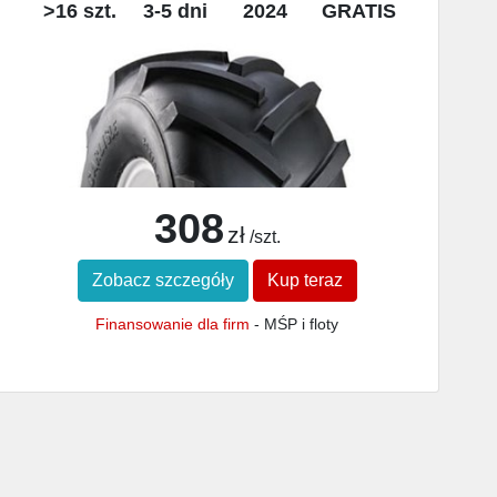
>16 szt.
3-5 dni
2024
GRATIS
308
zł
/szt.
Zobacz szczegóły
Kup teraz
Finansowanie dla firm
- MŚP i floty