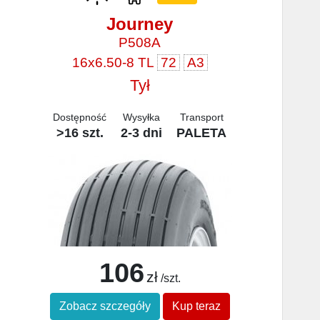
Journey
P508A
16x6.50-8 TL
72
A3
Tył
Dostępność
Wysyłka
Transport
>16 szt.
2-3 dni
PALETA
106
zł
/szt.
Zobacz szczegóły
Kup teraz