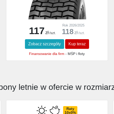
Rok 2026/2025
117
118
zł
zł
/szt.
/szt.
Zobacz szczegóły
Kup teraz
Finansowanie dla firm
- MŚP i floty
pony letnie w ofercie w rozmiar
Raty
10x0%