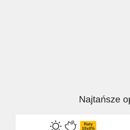
Najtańsze o
Raty
10x0%