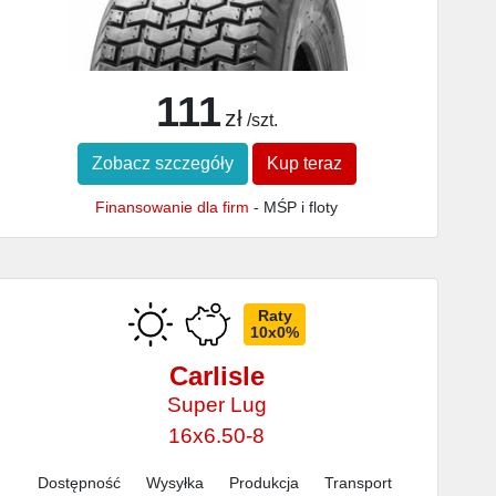
111
zł
/szt.
Zobacz szczegóły
Kup teraz
Finansowanie dla firm
- MŚP i floty
Raty
10x0%
Carlisle
Super Lug
16x6.50-8
Dostępność
Wysyłka
Produkcja
Transport