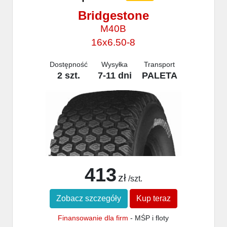
Bridgestone
M40B
16x6.50-8
Dostępność
Wysyłka
Transport
2 szt.
7-11 dni
PALETA
413
zł
/szt.
Zobacz szczegóły
Kup teraz
Finansowanie dla firm
- MŚP i floty