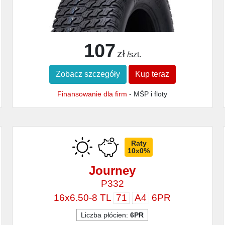
107
zł
/szt.
Zobacz szczegóły
Kup teraz
Finansowanie dla firm
- MŚP i floty
Raty
10x0%
Journey
P332
16x6.50-8 TL
71
A4
6PR
Liczba płócien:
6PR