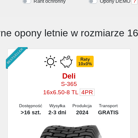
Rant ochronny
Opony DEMO
?
ne opony letnie w rozmiarze 1
BESTSELLER
Raty
10x0%
Deli
S-365
16x6.50-8 TL
4PR
Dostępność
Wysyłka
Produkcja
Transport
>16 szt.
2-3 dni
2024
GRATIS