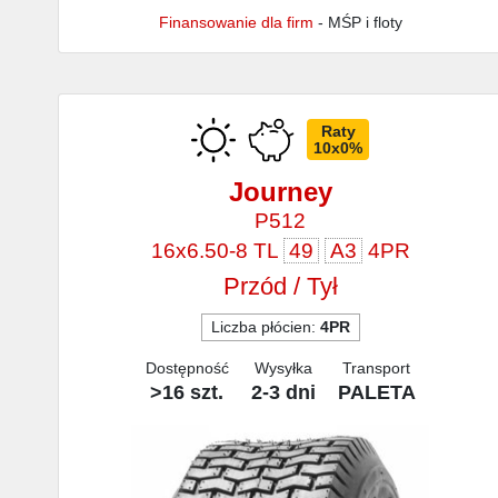
Finansowanie dla firm
- MŚP i floty
Raty
10x0%
Journey
P512
16x6.50-8 TL
49
A3
4PR
Przód / Tył
Liczba płócien:
4PR
Dostępność
Wysyłka
Transport
>16 szt.
2-3 dni
PALETA