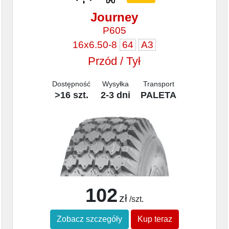
Journey
P605
16x6.50-8
64
A3
Przód / Tył
Dostępność
Wysyłka
Transport
>16 szt.
2-3 dni
PALETA
102
zł
/szt.
Zobacz szczegóły
Kup teraz