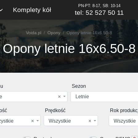
PN-PT: 8-17, SB: 10-14
Komplety kół
tel: 52 527 50 11
Voida.pl
Opony
Opony letnie 16x6.50-8
Opony letnie 16x6.50-8
du
Sezon
e
×
Letnie
ość
Prędkość
Rok produkcj
ystkie
×
Wszystkie
×
Wszystkie