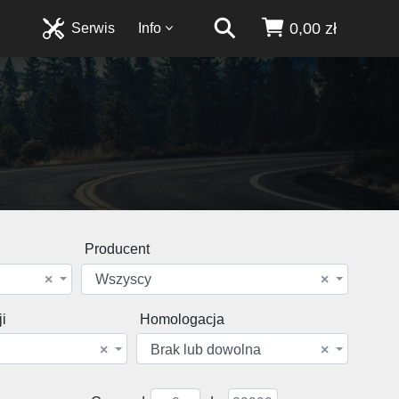
0,00 zł
Serwis
Info
Producent
×
Wszyscy
×
i
Homologacja
×
Brak lub dowolna
×