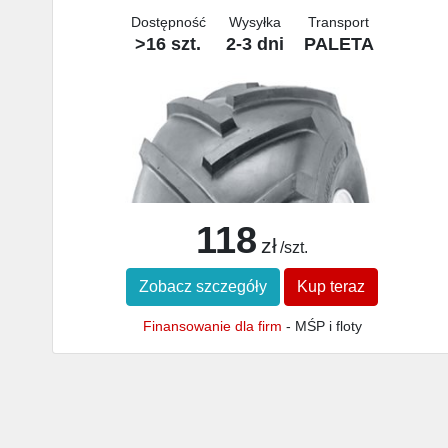
Dostępność
Wysyłka
Transport
>16 szt.
2-3 dni
PALETA
118
zł
/szt.
Zobacz szczegóły
Kup teraz
Finansowanie dla firm
- MŚP i floty