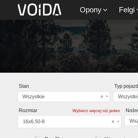
Opony
Felgi
Stan
Typ pojaz
Wszystkie
×
Wszystki
Rozmiar
Nośn
Wybierz więcej niż jeden
Wsz
16x6.50-8
×