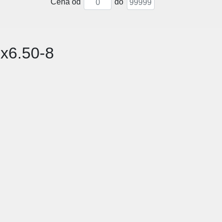
Cena od
do
6x6.50-8