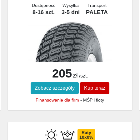
Dostępność
Wysyłka
Transport
8-16 szt.
3-5 dni
PALETA
205
zł
/szt.
Zobacz szczegóły
Kup teraz
Finansowanie dla firm
- MŚP i floty
Raty
10x0%