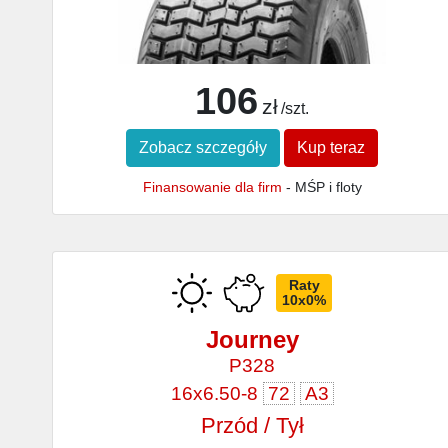
106
zł
/szt.
Zobacz szczegóły
Kup teraz
Finansowanie dla firm
- MŚP i floty
Raty
10x0%
Journey
P328
16x6.50-8
72
A3
Przód / Tył