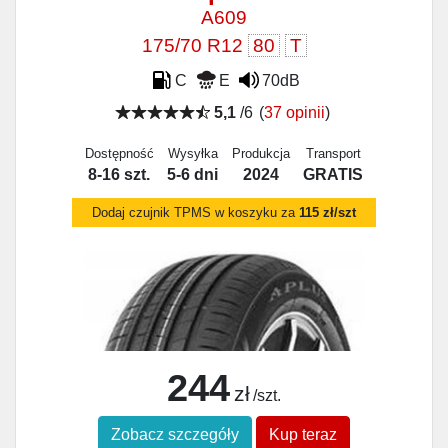
A609
175/70 R12
80
T
C
E
70dB
5,1
/6
(
37 opinii
)
Dostępność
Wysyłka
Produkcja
Transport
8-16 szt.
5-6 dni
2024
GRATIS
Dodaj czujnik TPMS w koszyku za
115 zł/szt
244
zł
/szt.
Zobacz szczegóły
Kup teraz