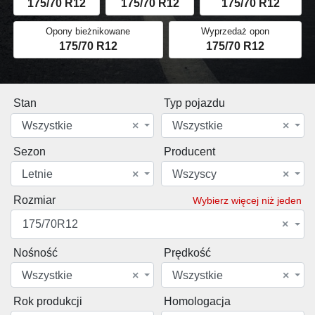
175/70 R12
175/70 R12
175/70 R12
Opony bieżnikowane
Wyprzedaż opon
175/70 R12
175/70 R12
Stan
Typ pojazdu
Wszystkie
×
Wszystkie
×
Sezon
Producent
Letnie
×
Wszyscy
×
Rozmiar
Wybierz więcej niż jeden
175/70R12
×
Nośność
Prędkość
Wszystkie
×
Wszystkie
×
Rok produkcji
Homologacja