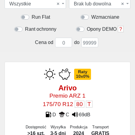
Wszystkie
×
Brak lub dowolna
×
Run Flat
Wzmacniane
Rant ochronny
Opony DEMO
?
Cena od
do
Raty
10x0%
Arivo
Premio ARZ 1
175/70 R12
80
T
D
C
69dB
Dostępność
Wysyłka
Produkcja
Transport
>16 szt.
3-5 dni
2024
GRATIS