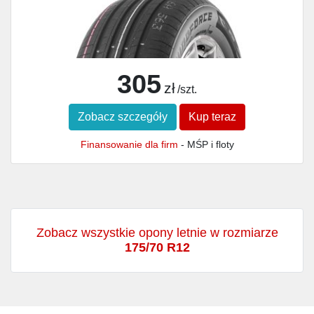
305
zł
/szt.
Zobacz szczegóły
Kup teraz
Finansowanie dla firm
- MŚP i floty
Zobacz wszystkie opony letnie w rozmiarze
175/70 R12