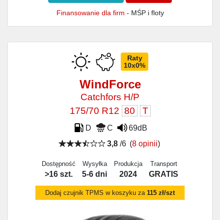
Finansowanie dla firm
- MŚP i floty
Raty
10x0%
WindForce
Catchfors H/P
175/70 R12
80
T
D
C
69dB
3,8
/6
(
8 opinii
)
Dostępność
Wysyłka
Produkcja
Transport
>16 szt.
5-6 dni
2024
GRATIS
Dodaj czujnik TPMS w koszyku za
115 zł/szt