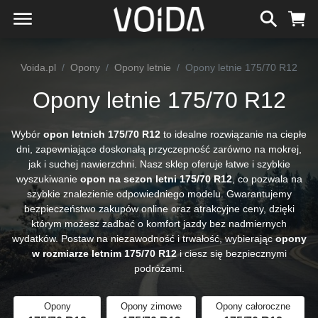
Voida.pl
Opony
Opony letnie
Opony letnie 175/70 R12
Opony letnie 175/70 R12
Wybór
opon letnich 175/70 R12
to idealne rozwiązanie na ciepłe
dni, zapewniające doskonałą przyczepność zarówno na mokrej,
jak i suchej nawierzchni. Nasz sklep oferuje łatwe i szybkie
wyszukiwanie
opon na sezon letni 175/70 R12
, co pozwala na
szybkie znalezienie odpowiedniego modelu. Gwarantujemy
bezpieczeństwo zakupów online oraz atrakcyjne ceny, dzięki
którym możesz zadbać o komfort jazdy bez nadmiernych
wydatków. Postaw na niezawodność i trwałość, wybierając
opony
w rozmiarze letnim 175/70 R12
i ciesz się bezpiecznymi
podróżami.
Opony
Opony zimowe
Opony całoroczne