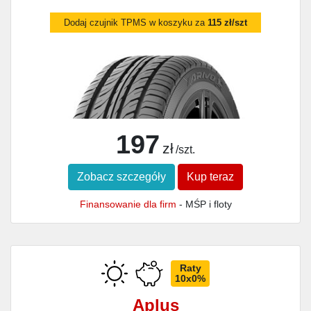
Dodaj czujnik TPMS w koszyku za
115 zł/szt
197
zł
/szt.
Zobacz szczegóły
Kup teraz
Finansowanie dla firm
- MŚP i floty
Raty
10x0%
Aplus