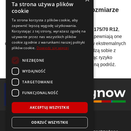
Ta strona używa plików
Zalety stosowania
opon w rozmiarze
cookie
letnim 175/70 R12
Ta strona korzysta z plików cookie, aby
zapewnić lepszą wygodę użytkowania.
Wybierając
opony w rozmiarze letnim 175/70 R12
,
Korzystając z tej strony, wyrażasz zgodę na
stawiasz na niezawodność i trwałość. Zapewniają one
używanie przez nas wszystkich plików
cookie zgodnie z warunkami naszej polityki
doskonałą kontrolę nad pojazdem, nawet w ekstremalnych
plików cookie.
Dowiedz się więcej
warunkach drogowych. Doskonale radzą sobie z
odprowadzaniem wody, minimalizując ryzyko
NIEZBĘDNE
aquaplaningu i zapewniając bezpieczną podróż.
WYDAJNOŚĆ
TARGETOWANIE
FUNKCJONALNOŚĆ
AKCEPTUJ WSZYSTKIE
ODRZUĆ WSZYSTKIE