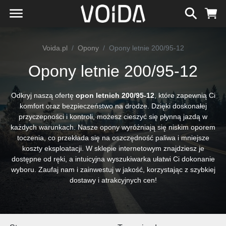
Voida.pl
Opony
Opony letnie 200/95-12
Opony letnie 200/95-12
Odkryj naszą ofertę
opon letnich 200/95-12
, które zapewnią Ci
komfort oraz bezpieczeństwo na drodze. Dzięki doskonałej
przyczepności i kontroli, możesz cieszyć się płynną jazdą w
każdych warunkach. Nasze opony wyróżniają się niskim oporem
toczenia, co przekłada się na oszczędność paliwa i mniejsze
koszty eksploatacji. W sklepie internetowym znajdziesz je
dostępne od ręki, a intuicyjna wyszukiwarka ułatwi Ci dokonanie
wyboru. Zaufaj nam i zainwestuj w jakość, korzystając z szybkiej
dostawy i atrakcyjnych cen!