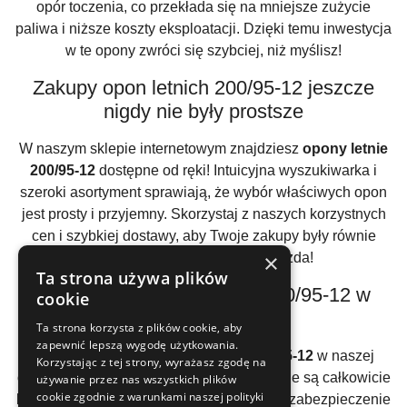
opór toczenia, co przekłada się na mniejsze zużycie
paliwa i niższe koszty eksploatacji. Dzięki temu inwestycja
w te opony zwróci się szybciej, niż myślisz!
Zakupy opon letnich 200/95-12 jeszcze
nigdy nie były prostsze
W naszym sklepie internetowym znajdziesz
opony letnie
200/95-12
dostępne od ręki! Intuicyjna wyszukiwarka i
szeroki asortyment sprawiają, że wybór właściwych opon
jest prosty i przyjemny. Skorzystaj z naszych korzystnych
cen i szybkiej dostawy, aby Twoje zakupy były równie
×
satysfakcjonujące jak sama jazda!
Ta strona używa plików
Bezpieczne zakupy opon 200/95-12 w
cookie
naszym sklepie
Ta strona korzysta z plików cookie, aby
zapewnić lepszą wygodę użytkowania.
Dokonując zakupu
opon letnich 200/95-12
w naszej
Korzystając z tej strony, wyrażasz zgodę na
ofercie, masz pewność, że Twoje transakcje są całkowicie
używanie przez nas wszystkich plików
cookie zgodnie z warunkami naszej polityki
bezpieczne. Nasz sklep gwarantuje pełne zabezpieczenie