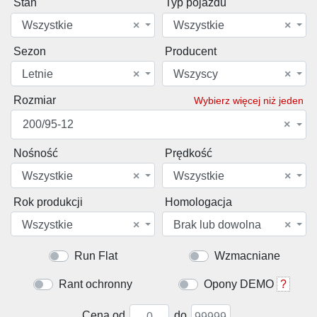
Stan
Typ pojazdu
Wszystkie
×
Wszystkie
×
Sezon
Producent
Letnie
×
Wszyscy
×
Rozmiar
Wybierz więcej niż jeden
200/95-12
×
Nośność
Prędkość
Wszystkie
×
Wszystkie
×
Rok produkcji
Homologacja
Wszystkie
×
Brak lub dowolna
×
Run Flat
Wzmacniane
Rant ochronny
Opony DEMO
?
Cena od
do