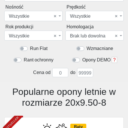
Nośność
Prędkość
Wszystkie
×
Wszystkie
×
Rok produkcji
Homologacja
Wszystkie
×
Brak lub dowolna
×
Run Flat
Wzmacniane
Rant ochronny
Opony DEMO
?
Cena od
do
Popularne opony letnie w
rozmiarze 20x9.50-8
BESTSELLER
Raty