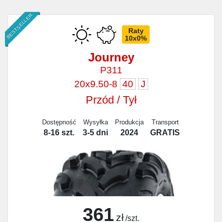
BESTSELLER
Raty
10x0%
Journey
P311
20x9.50-8
40
J
Przód / Tył
Dostępność
Wysyłka
Produkcja
Transport
8-16 szt.
3-5 dni
2024
GRATIS
361
zł
/szt.