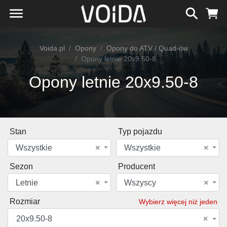
Voida.pl
Opony
Opony do ATV / Quad-ów
Opony letnie 20x9.50-8
Opony letnie 20x9.50-8
Stan
Typ pojazdu
Wszystkie
×
Wszystkie
×
Sezon
Producent
Letnie
×
Wszyscy
×
Rozmiar
Wybierz więcej niż jeden
20x9.50-8
×