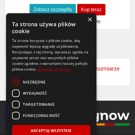
Zobacz szczegóły
Kup teraz
×
Finansowanie dla firm
- MŚP i floty
Ta strona używa plików
cookie
Ta strona korzysta z plików cookie, aby
zapewnić lepszą wygodę użytkowania.
Korzystając z tej strony, wyrażasz zgodę na
używanie przez nas wszystkich plików
cookie zgodnie z warunkami naszej polityki
Zobacz wszystkie opony letnie w rozmiarze
plików cookie.
Dowiedz się więcej
20x9.50-8
NIEZBĘDNE
WYDAJNOŚĆ
TARGETOWANIE
FUNKCJONALNOŚĆ
AKCEPTUJ WSZYSTKIE