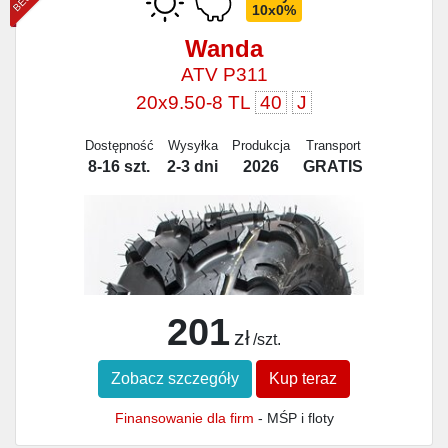
10x0%
Wanda
ATV P311
20x9.50-8 TL
40
J
Dostępność
Wysyłka
Produkcja
Transport
8-16 szt.
2-3 dni
2026
GRATIS
201
zł
/szt.
Zobacz szczegóły
Kup teraz
Finansowanie dla firm
- MŚP i floty