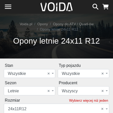
Voida.pl
Opony
Opony do ATV / Quad-ów
Opony letnie 24x11 R12
Opony letnie 24x11 R12
Stan
Typ pojazdu
Wszystkie
×
Wszystkie
×
Sezon
Producent
Letnie
×
Wszyscy
×
Rozmiar
Wybierz więcej niż jeden
24x11R12
×