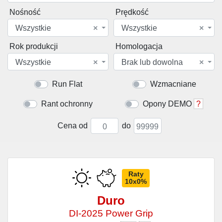
Nośność
Prędkość
Wszystkie
×
Wszystkie
×
Rok produkcji
Homologacja
Wszystkie
×
Brak lub dowolna
×
Run Flat
Wzmacniane
Rant ochronny
Opony DEMO
?
Cena od
do
Raty
10x0%
Duro
DI-2025 Power Grip