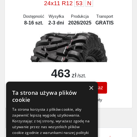
24x11 R12
53
N
Dostępność
Wysyłka
Produkcja
Transport
8-16 szt.
2-3 dni
2026/2025
GRATIS
463
zł
/szt.
×
Zobacz szczegóły
Kup teraz
Ta strona używa plików
cookie
Finansowanie dla firm
- MŚP i floty
Ta strona korzysta z plików cookie, aby
zapewnić lepszą wygodę użytkowania.
Korzystając z tej strony, wyrażasz zgodę na
używanie przez nas wszystkich plików
cookie zgodnie z warunkami naszej polityki