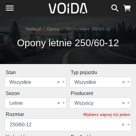
Voida.pl
Opony
Opony letnie 250/60-12
Opony letnie 250/60-12
Stan
Typ pojazdu
Wszystkie
×
Wszystkie
×
Sezon
Producent
Letnie
×
Wszyscy
×
Rozmiar
Wybierz więcej niż jeden
250/60-12
×