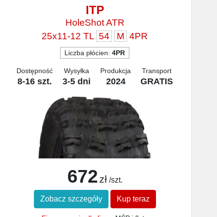
ITP
HoleShot ATR
25x11-12 TL
54
M
4PR
Liczba płócien:
4PR
Dostępność
Wysyłka
Produkcja
Transport
8-16 szt.
3-5 dni
2024
GRATIS
672
zł
/szt.
Zobacz szczegóły
Kup teraz