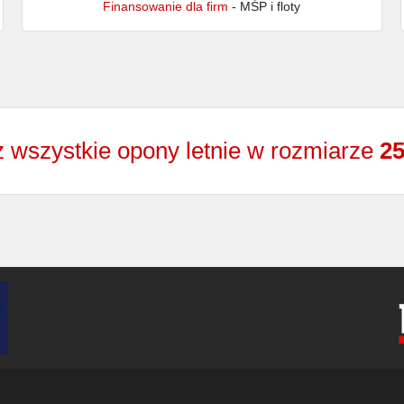
Finansowanie dla firm
- MŚP i floty
 wszystkie opony letnie w rozmiarze
25