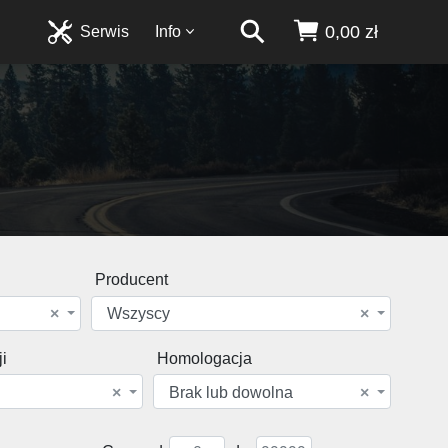
0,00 zł
Serwis
Info
Producent
×
Wszyscy
×
i
Homologacja
×
Brak lub dowolna
×