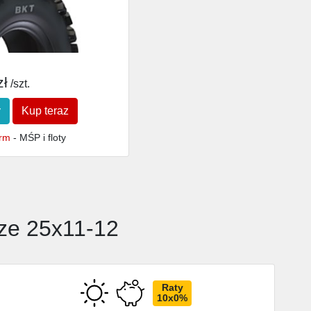
zł
/szt.
y
Kup teraz
irm
- MŚP i floty
rze 25x11-12
Raty
10x0%