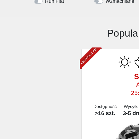
Run Flat
Wzmacniane
Popula
BESTSELLER
S
25
Dostępność
Wysyłk
>16 szt.
3-5 dn