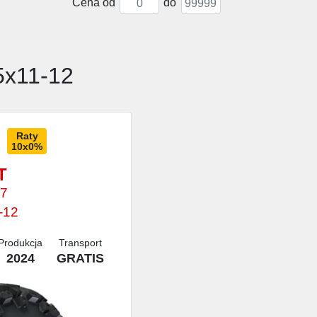
Cena od
do
5x11-12
Raty
10x0%
T
7
-12
Produkcja
Transport
2024
GRATIS