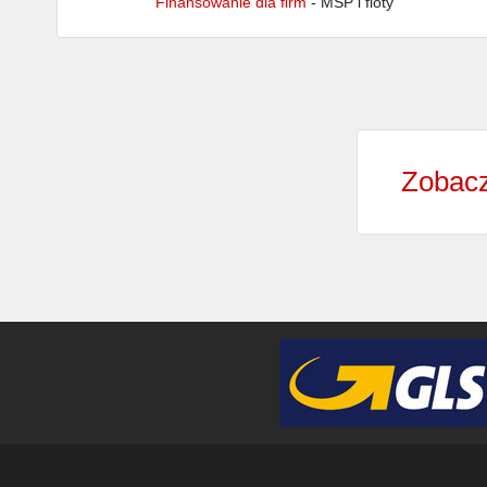
Finansowanie dla firm
- MŚP i floty
Zobacz