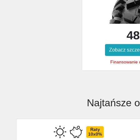
48
Zobacz szcze
Finansowanie d
Najtańsze o
Raty
10x0%