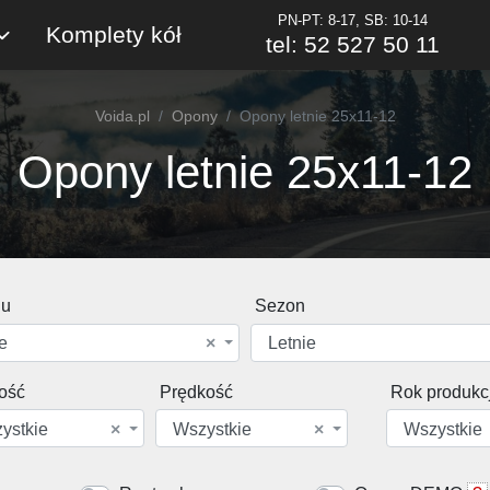
PN-PT: 8-17, SB: 10-14
Komplety kół
tel: 52 527 50 11
Voida.pl
Opony
Opony letnie 25x11-12
Opony letnie 25x11-12
du
Sezon
e
×
Letnie
ość
Prędkość
Rok produkcj
ystkie
×
Wszystkie
×
Wszystkie