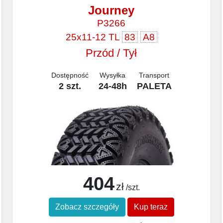
Journey
P3266
25x11-12 TL
83
A8
Przód / Tył
Dostępność
Wysyłka
Transport
2 szt.
24-48h
PALETA
404
zł
/szt.
Zobacz szczegóły
Kup teraz