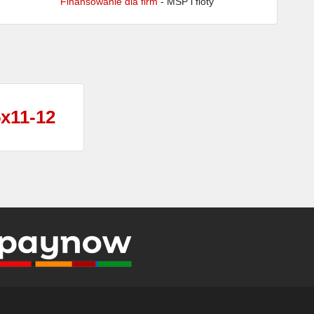
Finansowanie dla firm
- MŚP i floty
x11-12