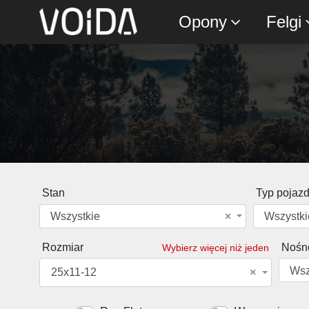
Opony
Felgi
Stan
Typ pojaz
Wszystkie
×
Wszystki
Rozmiar
Nośn
Wybierz więcej niż jeden
Wsz
25x11-12
×