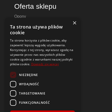
Oferta sklepu
Opony
×
Felgi aluminiowe
Ta strona używa plików
Felgi stalowe
cookie
Alufelgi
Ta strona korzysta z plików cookie, aby
Komplety kół
zapewnić lepszą wygodę użytkowania.
Dętki motocyklowe i do skuterów
Korzystając z tej strony, wyrażasz zgodę na
używanie przez nas wszystkich plików
Czujniki ciśnienia TPMS
cookie zgodnie z warunkami naszej polityki
plików cookie.
Dowiedz się więcej
Narzędzia i poradniki
NIEZBĘDNE
Dobór opon i felg do samochodu
Oznaczenia opon
WYDAJNOŚĆ
Budowa i parametry felg
TARGETOWANIE
Opony i felgi typu DEMO
Czym jest symbol DOT?
FUNKCJONALNOŚĆ
Kontrolki w samochodzie