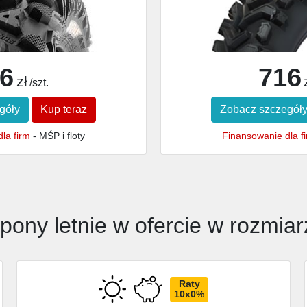
6
716
zł
/szt.
góły
Kup teraz
Zobacz szczegół
la firm
- MŚP i floty
Finansowanie dla f
pony letnie w ofercie w rozmia
Raty
10x0%