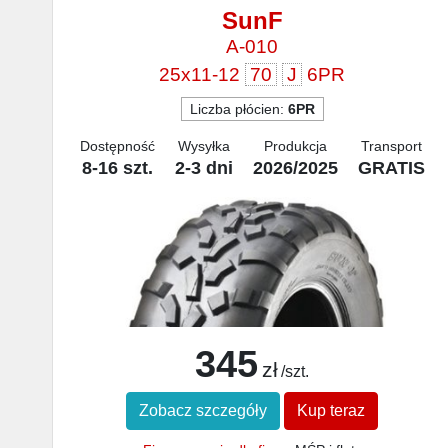
SunF
A-010
25x11-12
70
J
6PR
Liczba płócien:
6PR
Dostępność
Wysyłka
Produkcja
Transport
8-16 szt.
2-3 dni
2026/2025
GRATIS
345
zł
/szt.
Zobacz szczegóły
Kup teraz