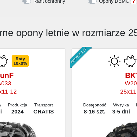
Rant ochronny
Opony DEMO
?
rne opony letnie w rozmiarze 2
BESTSELLER
Raty
10x0%
unF
BK
A033
W20
x11-12
25x11
a
Produkcja
Transport
Dostępność
Wysyłka
i
2024
GRATIS
8-16 szt.
3-5 dni