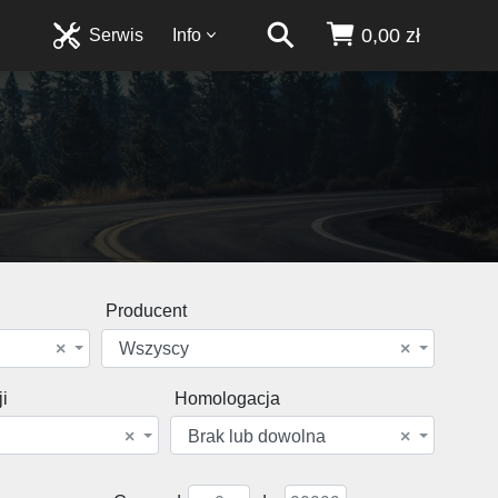
0,00 zł
Serwis
Info
4
Producent
×
Wszyscy
×
i
Homologacja
×
Brak lub dowolna
×