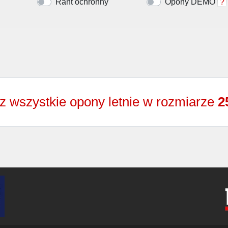
Rant ochronny
Opony DEMO
?
z wszystkie opony letnie w rozmiarze
2