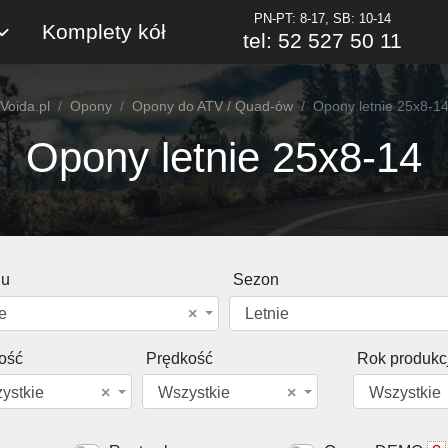
PN-PT: 8-17, SB: 10-14
Komplety kół
tel: 52 527 50 11
Voida.pl
Opony
Opony do ATV / Quad-ów
Opony letnie 25x8-1
Opony letnie 25x8-14
du
Sezon
e
×
Letnie
ość
Prędkość
Rok produkcj
ystkie
×
Wszystkie
×
Wszystkie