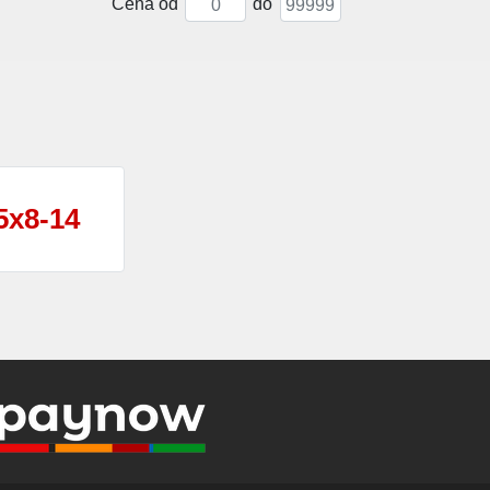
Cena od
do
5x8-14