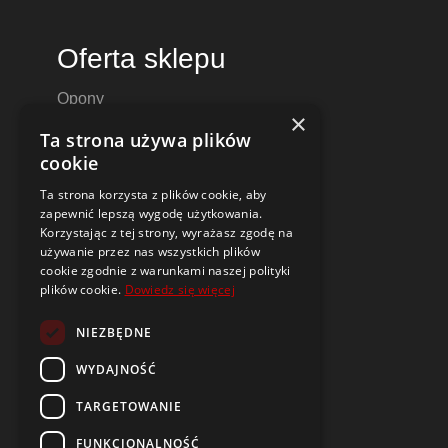
Oferta sklepu
Opony
×
Felgi aluminiowe
Ta strona używa plików
Felgi stalowe
cookie
Alufelgi
Ta strona korzysta z plików cookie, aby
Komplety kół
zapewnić lepszą wygodę użytkowania.
Dętki motocyklowe i do skuterów
Korzystając z tej strony, wyrażasz zgodę na
używanie przez nas wszystkich plików
Czujniki ciśnienia TPMS
cookie zgodnie z warunkami naszej polityki
plików cookie.
Dowiedz się więcej
Narzędzia i poradniki
NIEZBĘDNE
Dobór opon i felg do samochodu
Oznaczenia opon
WYDAJNOŚĆ
Budowa i parametry felg
TARGETOWANIE
Opony i felgi typu DEMO
Czym jest symbol DOT?
FUNKCJONALNOŚĆ