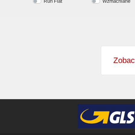
Run Flat
Wzmacniane
Zobac