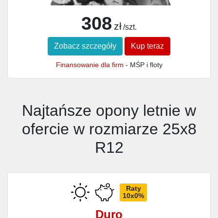
308
zł
/szt.
Zobacz szczegóły
Kup teraz
Finansowanie dla firm
- MŚP i floty
Najtańsze opony letnie w
ofercie w rozmiarze 25x8
R12
Raty
10x0%
Duro