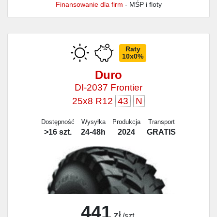
Finansowanie dla firm
- MŚP i floty
Raty
10x0%
Duro
DI-2037 Frontier
25x8 R12
43
N
Dostępność
Wysyłka
Produkcja
Transport
>16 szt.
24-48h
2024
GRATIS
441
zł
/szt.