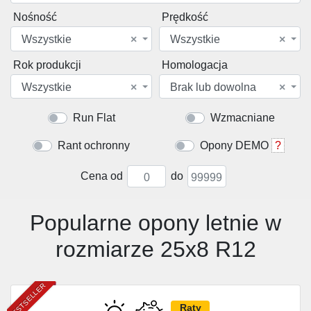
Nośność
Prędkość
Wszystkie
×
Wszystkie
×
Rok produkcji
Homologacja
Wszystkie
×
Brak lub dowolna
×
Run Flat
Wzmacniane
Rant ochronny
Opony DEMO
?
Cena od
do
Popularne opony letnie w
rozmiarze 25x8 R12
BESTSELLER
Raty