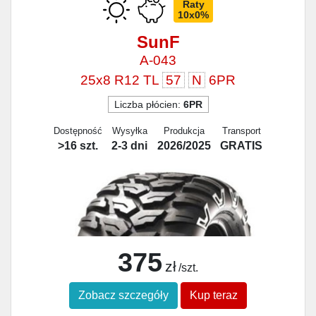
Raty
10x0%
SunF
A-043
25x8 R12 TL
57
N
6PR
Liczba płócien:
6PR
Dostępność
Wysyłka
Produkcja
Transport
>16 szt.
2-3 dni
2026/2025
GRATIS
375
zł
/szt.
Zobacz szczegóły
Kup teraz