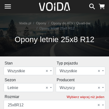
Voida.pl
Opony
Opony do ATV / Quad-ów
Opony letnie 25x8 R12
Opony letnie 25x8 R12
Stan
Typ pojazdu
Wszystkie
×
Wszystkie
×
Sezon
Producent
Letnie
×
Wszyscy
×
Rozmiar
Wybierz więcej niż jeden
25x8R12
×