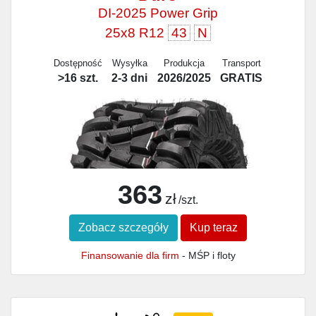
DI-2025 Power Grip
25x8 R12
43
N
Dostępność
Wysyłka
Produkcja
Transport
>16 szt.
2-3 dni
2026/2025
GRATIS
363
zł
/szt.
Zobacz szczegóły
Kup teraz
Finansowanie dla firm
- MŚP i floty