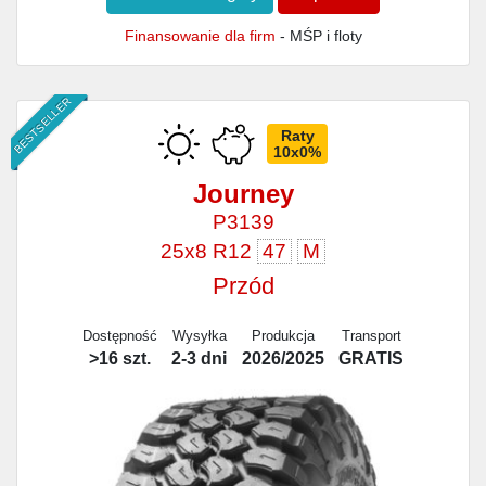
Finansowanie dla firm
- MŚP i floty
BESTSELLER
Raty
10x0%
Journey
P3139
25x8 R12
47
M
Przód
Dostępność
Wysyłka
Produkcja
Transport
>16 szt.
2-3 dni
2026/2025
GRATIS