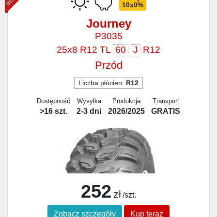
10x0%
Journey
P3035
25x8 R12 TL
60
J
R12
Przód
Liczba płócien:
R12
Dostępność
Wysyłka
Produkcja
Transport
>16 szt.
2-3 dni
2026/2025
GRATIS
252
zł
/szt.
Zobacz szczegóły
Kup teraz