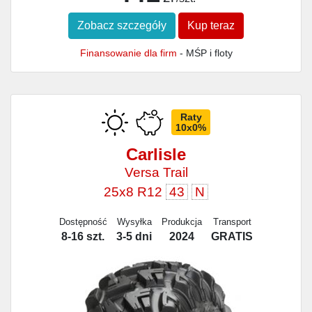
Zobacz szczegóły
Kup teraz
Finansowanie dla firm
- MŚP i floty
Raty
10x0%
Carlisle
Versa Trail
25x8 R12
43
N
Dostępność
Wysyłka
Produkcja
Transport
8-16 szt.
3-5 dni
2024
GRATIS