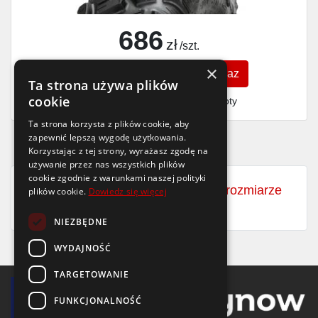
686
zł
/szt.
×
Zobacz szczegóły
Kup teraz
Ta strona używa plików
cookie
Finansowanie dla firm
- MŚP i floty
Ta strona korzysta z plików cookie, aby
zapewnić lepszą wygodę użytkowania.
Korzystając z tej strony, wyrażasz zgodę na
używanie przez nas wszystkich plików
cookie zgodnie z warunkami naszej polityki
Zobacz wszystkie opony letnie w rozmiarze
plików cookie.
Dowiedz się więcej
25x8 R12
NIEZBĘDNE
WYDAJNOŚĆ
TARGETOWANIE
FUNKCJONALNOŚĆ