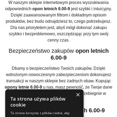
W naszym sklepie internetowym proces wyszukiwania
odpowiednich
opon letnich 6.00-9
jest szybki i intuicyjny.
Dzięki zaawansowanym filtrom i dokładnym opisom
produktów, bez trudu odnajdziesz to, czego potrzebujesz.
Dla nas priorytetem jest, abyś mógł dokonać zakupu
szybko i bezproblemowo, oszczędzając przy tym swój
cenny czas.
Bezpieczeństwo zakupów
opon letnich
6.00-9
Dbamy o bezpieczeństwo Twoich zakupów. Dzięki
wdrożonym nowoczesnym zabezpieczeniom dokonujesz
transakcji w naszym sklepie bez żadnych obaw. Kupując
opony letnie 6.00-9
u nas, masz pewność, że Twoje dane
×
osobowe są chronione, a sam zakup przebiegnie w
Ta strona używa plików
przyjaznej atmosferze.
cookie
Atrakcyjne ceny
opon letnich 6.00-9
Ta strona korzysta z plików cookie, aby