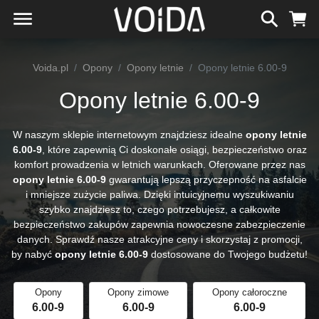
Voida.pl
Opony
Opony letnie
Opony letnie 6.00-9
Opony letnie 6.00-9
W naszym sklepie internetowym znajdziesz idealne
opony letnie
6.00-9
, które zapewnią Ci doskonałe osiągi, bezpieczeństwo oraz
komfort prowadzenia w letnich warunkach. Oferowane przez nas
opony letnie 6.00-9
gwarantują lepszą przyczepność na asfalcie
i mniejsze zużycie paliwa. Dzięki intuicyjnemu wyszukiwaniu
szybko znajdziesz to, czego potrzebujesz, a całkowite
bezpieczeństwo zakupów zapewnia nowoczesne zabezpieczenie
danych. Sprawdź nasze atrakcyjne ceny i skorzystaj z promocji,
by nabyć
opony letnie 6.00-9
dostosowane do Twojego budżetu!
Opony
Opony zimowe
Opony całoroczne
6.00-9
6.00-9
6.00-9