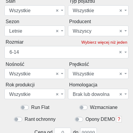
Stan
Typ pojazdu
Wszystkie
×
Wszystkie
×
Sezon
Producent
Letnie
×
Wszyscy
×
Rozmiar
Wybierz więcej niż jeden
6-14
×
Nośność
Prędkość
Wszystkie
×
Wszystkie
×
Rok produkcji
Homologacja
Wszystkie
×
Brak lub dowolna
×
Run Flat
Wzmacniane
Rant ochronny
Opony DEMO
?
Cena od
do