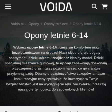
Voida.pl
Opony
Opony rolnicze
Opony letnie 6-14
Opony letnie 6-14
Wybierz
opony letnie 6-14
i ciesz się komfortem oraz
bezpieczeństwem na drodze! Nasz sklep oferuje bogaty
asortyment, dzięki któremu znajdziesz idealny model. Dzięki
specjalnej mieszance gumowej, te
opony
zapewniają doskonałą
przyczepność oraz niższy poziom hałasu, co gwarantuje
przyjemną jazdę. Dbamy o bezpieczeństwo zakupów, a nasze
konkurencyjne ceny sprawiają, że inwestycja w Twoje
bezpieczeństwo jest na wyciągnięcie ręki. Nie zwlekaj, przejrzyj
naszą ofertę i dołącz do zadowolonych klientów!