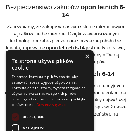
Bezpieczeństwo zakupów
opon letnich 6-
14
Zapewniamy, że zakupy w naszym sklepie internetowym
są całkowicie bezpieczne. Dzięki zaawansowanym
technologiom zabezpieczeń oraz przyjaznej obsłudze
klienta, kupowanie
opon letnich 6-14
jest nie tylko łatwe,
×
ale również całkowicie bezpieczne. Dbamy o Twoją
Ta strona używa plików
satysfakcję na każdym etapie zakupów.
cookie
Atrakcyjne ceny
opon letnich 6-14
Ta strona korzysta z plików cookie, aby
zapewnić lepszą wygodę użytkowania.
Oferujemy
opony letnie 6-14
w bardzo konkurencyjnych
Korzystając z tej strony, wyrażasz zgodę na
cenach. Dzięki współpracy z najlepszymi producentami na
używanie przez nas wszystkich plików
cookie zgodnie z warunkami naszej polityki
rynku, jesteśmy w stanie zapewnić Ci produkty najwyższej
plików cookie.
Dowiedz się więcej
jakości w przystępnych cenach. Nie czekaj, sprawdź nasze
promocje i zainwestuj w swoje bezpieczeństwo na
NIEZBĘDNE
drogach.
WYDAJNOŚĆ