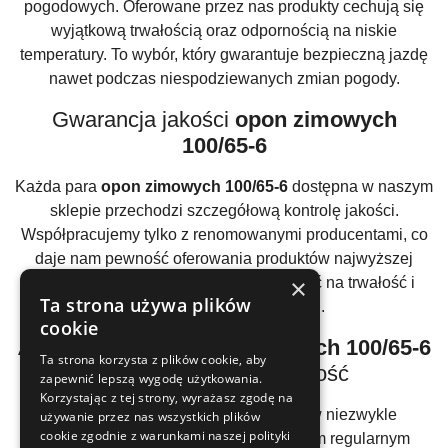
pogodowych. Oferowane przez nas produkty cechują się
wyjątkową trwałością oraz odpornością na niskie
temperatury. To wybór, który gwarantuje bezpieczną jazdę
nawet podczas niespodziewanych zmian pogody.
Gwarancja jakości
opon zimowych
100/65-6
Każda para
opon zimowych 100/65-6
dostępna w naszym
sklepie przechodzi szczegółową kontrolę jakości.
Współpracujemy tylko z renomowanymi producentami, co
daje nam pewność oferowania produktów najwyższej
×
klasy. Dzięki temu możesz zawsze liczyć na trwałość i
Ta strona używa plików
niezawodność swoich opon.
cookie
Atrakcyjne ceny
opon zimowych 100/65-6
Ta strona korzysta z plików cookie, aby
– postaw na oszczędność
zapewnić lepszą wygodę użytkowania.
Korzystając z tej strony, wyrażasz zgodę na
Oferujemy
opony zimowe 100/65-6
w niezwykle
używanie przez nas wszystkich plików
cookie zgodnie z warunkami naszej polityki
konkurencyjnych cenach. Dzięki naszym regularnym