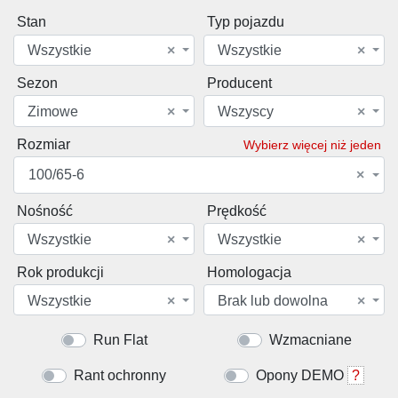
Stan
Typ pojazdu
Wszystkie
×
Wszystkie
×
Sezon
Producent
Zimowe
×
Wszyscy
×
Rozmiar
Wybierz więcej niż jeden
100/65-6
×
Nośność
Prędkość
Wszystkie
×
Wszystkie
×
Rok produkcji
Homologacja
Wszystkie
×
Brak lub dowolna
×
Run Flat
Wzmacniane
Rant ochronny
Opony DEMO
?