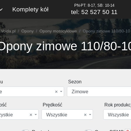
PN-PT: 8-17, SB: 10-14
Komplety kół
tel: 52 527 50 11
Voida.pl
Opony
Opony motocyklowe
Opony zimowe 110/80-10
Opony zimowe 110/80-1
du
Sezon
e
×
Zimowe
ość
Prędkość
Rok produkcj
ystkie
×
Wszystkie
×
Wszystkie