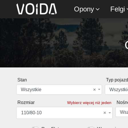
Opony
Felgi
Stan
Typ pojaz
Wszystkie
×
Wszystki
Rozmiar
Nośn
Wybierz więcej niż jeden
Wsz
110/80-10
×