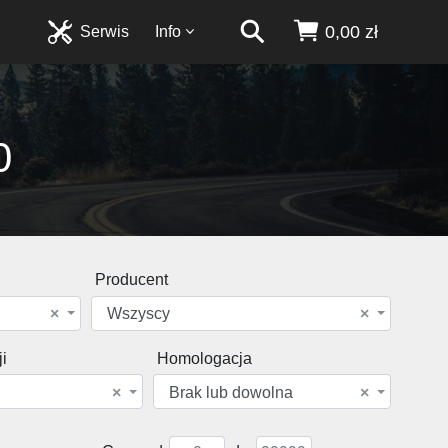
0,00 zł
Serwis
Info
0
Producent
×
Wszyscy
×
i
Homologacja
×
Brak lub dowolna
×