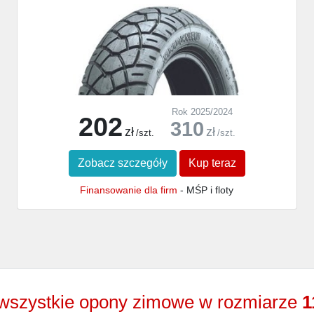
Rok 2025/2024
202
310
zł
zł
/szt.
/szt.
Zobacz szczegóły
Kup teraz
Finansowanie dla firm
- MŚP i floty
wszystkie opony zimowe w rozmiarze
1