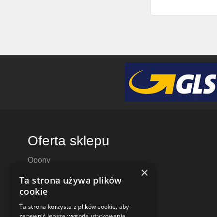
Oferta sklepu
Opony
×
Felgi aluminiowe
Ta strona używa plików
Felgi stalowe
cookie
Alufelgi
Ta strona korzysta z plików cookie, aby
Komplety kół
zapewnić lepszą wygodę użytkowania.