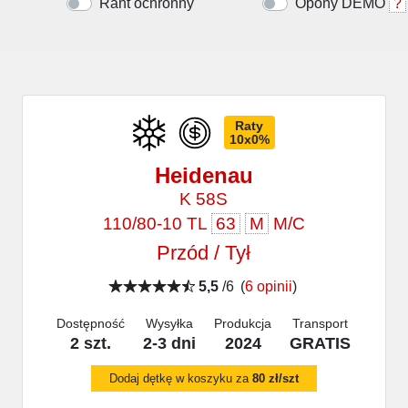
Rant ochronny
Opony DEMO
?
Raty
10x0%
Heidenau
K 58S
110/80-10 TL
63
M
M/C
Przód / Tył
5,5
/6
(
6 opinii
)
Dostępność
Wysyłka
Produkcja
Transport
2 szt.
2-3 dni
2024
GRATIS
Dodaj dętkę w koszyku za
80 zł/szt