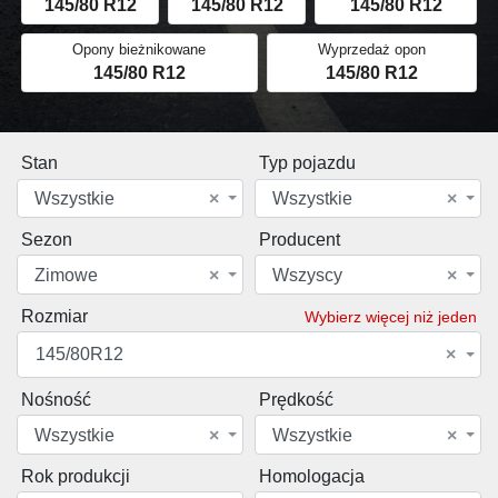
145/80 R12
145/80 R12
145/80 R12
Opony bieżnikowane
Wyprzedaż opon
145/80 R12
145/80 R12
Stan
Typ pojazdu
Wszystkie
×
Wszystkie
×
Sezon
Producent
Zimowe
×
Wszyscy
×
Rozmiar
Wybierz więcej niż jeden
145/80R12
×
Nośność
Prędkość
Wszystkie
×
Wszystkie
×
Rok produkcji
Homologacja