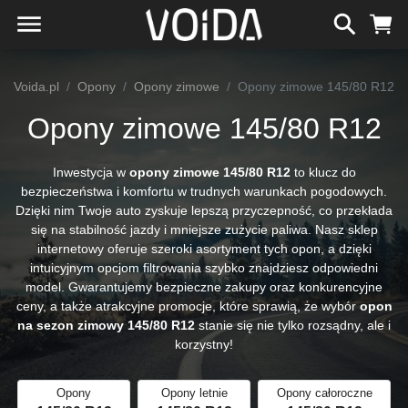
Voida.pl
Opony
Opony zimowe
Opony zimowe 145/80 R12
Opony zimowe 145/80 R12
Inwestycja w
opony zimowe 145/80 R12
to klucz do
bezpieczeństwa i komfortu w trudnych warunkach pogodowych.
Dzięki nim Twoje auto zyskuje lepszą przyczepność, co przekłada
się na stabilność jazdy i mniejsze zużycie paliwa. Nasz sklep
internetowy oferuje szeroki asortyment tych opon, a dzięki
intuicyjnym opcjom filtrowania szybko znajdziesz odpowiedni
model. Gwarantujemy bezpieczne zakupy oraz konkurencyjne
ceny, a także atrakcyjne promocje, które sprawią, że wybór
opon
na sezon zimowy 145/80 R12
stanie się nie tylko rozsądny, ale i
korzystny!
Opony
Opony letnie
Opony całoroczne