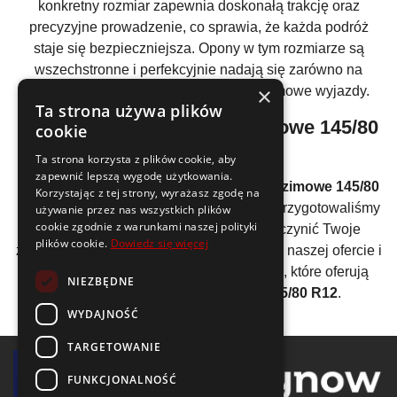
konkretny rozmiar zapewnia doskonałą trakcję oraz
precyzyjne prowadzenie, co sprawia, że każda podróż
staje się bezpieczniejsza. Opony w tym rozmiarze są
wszechstronne i perfekcyjnie nadają się zarówno na
×
krótkie, miejskie trasy, jak i na długie, zimowe wyjazdy.
Ta strona używa plików
Najlepsza cena na
opony zimowe 145/80
cookie
R12
tylko u nas!
Ta strona korzysta z plików cookie, aby
zapewnić lepszą wygodę użytkowania.
Oferujemy konkurencyjne ceny na
opony zimowe 145/80
Korzystając z tej strony, wyrażasz zgodę na
R12
, dostosowane do każdego budżetu. Przygotowaliśmy
używanie przez nas wszystkich plików
cookie zgodnie z warunkami naszej polityki
atrakcyjne rabaty oraz promocje, aby uczynić Twoje
plików cookie.
Dowiedz się więcej
zakupy jak najbardziej opłacalnymi. Zaufaj naszej ofercie i
ciesz się jakością oraz oszczędnościami, które oferują
NIEZBĘDNE
nasze
opony na sezon zimowy 145/80 R12
.
WYDAJNOŚĆ
TARGETOWANIE
FUNKCJONALNOŚĆ