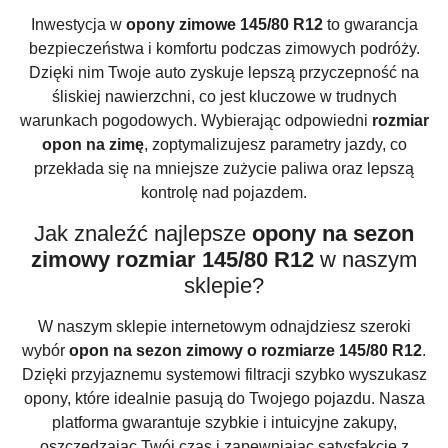
Inwestycja w
opony zimowe 145/80 R12
to gwarancja
bezpieczeństwa i komfortu podczas zimowych podróży.
Dzięki nim Twoje auto zyskuje lepszą przyczepność na
śliskiej nawierzchni, co jest kluczowe w trudnych
warunkach pogodowych. Wybierając odpowiedni
rozmiar
opon na zimę
, zoptymalizujesz parametry jazdy, co
przekłada się na mniejsze zużycie paliwa oraz lepszą
kontrolę nad pojazdem.
Jak znaleźć najlepsze
opony na sezon
zimowy rozmiar 145/80 R12
w naszym
sklepie?
W naszym sklepie internetowym odnajdziesz szeroki
wybór
opon na sezon zimowy o rozmiarze 145/80 R12
.
Dzięki przyjaznemu systemowi filtracji szybko wyszukasz
opony, które idealnie pasują do Twojego pojazdu. Nasza
platforma gwarantuje szybkie i intuicyjne zakupy,
oszczędzając Twój czas i zapewniając satysfakcję z