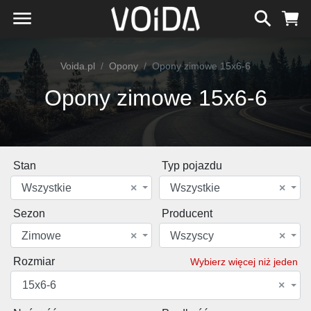
Voida.pl
Opony
Opony zimowe 15x6-6
Opony zimowe 15x6-6
Stan
Typ pojazdu
Wszystkie
×
Wszystkie
×
Sezon
Producent
Zimowe
×
Wszyscy
×
Rozmiar
Wybierz więcej niż jeden
15x6-6
×