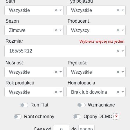
Stan
Typ pojazdu
Wszystkie
×
Wszystkie
×
Sezon
Producent
Zimowe
×
Wszyscy
×
Rozmiar
Wybierz więcej niż jeden
165/55R12
×
Nośność
Prędkość
Wszystkie
×
Wszystkie
×
Rok produkcji
Homologacja
Wszystkie
×
Brak lub dowolna
×
Run Flat
Wzmacniane
Rant ochronny
Opony DEMO
?
Cena od
do