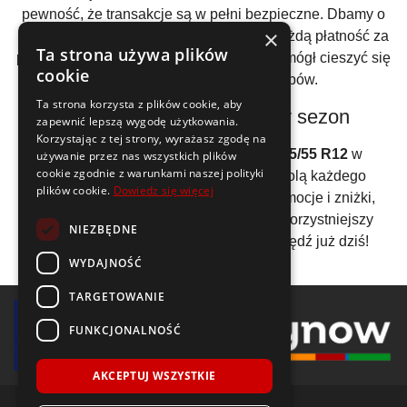
pewność, że transakcje są w pełni bezpieczne. Dbamy o
×
Twoje dane osobowe i zabezpieczamy każdą płatność za
Ta strona używa plików
pomocą nowoczesnych technologii, abyś mógł cieszyć się
cookie
spokojem ducha podczas zakupów.
Ta strona korzysta z plików cookie, aby
Atrakcyjne ceny przez cały sezon
zapewnić lepszą wygodę użytkowania.
Korzystając z tej strony, wyrażasz zgodę na
Nasz sklep oferuje
opony zimowe 165/55 R12
w
używanie przez nas wszystkich plików
cookie zgodnie z warunkami naszej polityki
konkurencyjnych cenach, które zadowolą każdego
plików cookie.
Dowiedz się więcej
kierowcę. Regularnie organizujemy promocje i zniżki,
dzięki którym masz szansę na jeszcze korzystniejszy
NIEZBĘDNE
zakup. Sprawdź naszą ofertę i zaoszczędź już dziś!
WYDAJNOŚĆ
TARGETOWANIE
FUNKCJONALNOŚĆ
AKCEPTUJ WSZYSTKIE