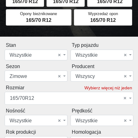
165/70 R12
165/70 R12
165/70 R12
Opony bieżnikowane
Wyprzedaż opon
165/70 R12
165/70 R12
Stan
Typ pojazdu
Wszystkie
×
Wszystkie
×
Sezon
Producent
Zimowe
×
Wszyscy
×
Rozmiar
Wybierz więcej niż jeden
165/70R12
×
Nośność
Prędkość
Wszystkie
×
Wszystkie
×
Rok produkcji
Homologacja