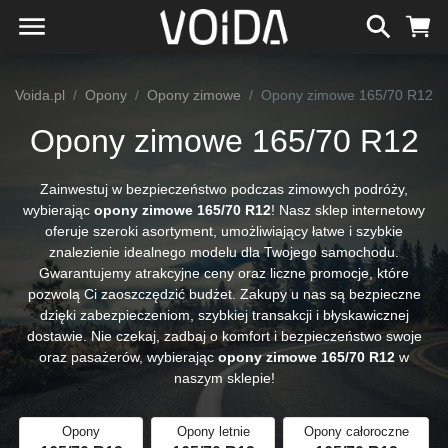
Voida.pl
Opony
Opony zimowe
Opony zimowe 165/70 R12
Opony zimowe 165/70 R12
Zainwestuj w bezpieczeństwo podczas zimowych podróży,
wybierając
opony zimowe 165/70 R12
! Nasz sklep internetowy
oferuje szeroki asortyment, umożliwiający łatwe i szybkie
znalezienie idealnego modelu dla Twojego samochodu.
Gwarantujemy atrakcyjne ceny oraz liczne promocje, które
pozwolą Ci zaoszczędzić budżet. Zakupy u nas są bezpieczne
dzięki zabezpieczeniom, szybkiej transakcji i błyskawicznej
dostawie. Nie czekaj, zadbaj o komfort i bezpieczeństwo swoje
oraz pasażerów, wybierając
opony zimowe 165/70 R12
w
naszym sklepie!
Opony
Opony letnie
Opony całoroczne