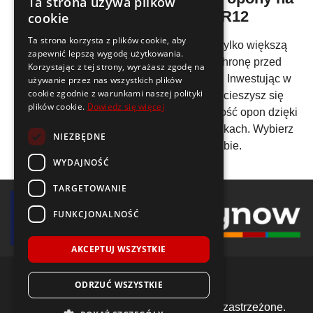
Ta strona używa plików
sezon zimowy 165/70 R12
cookie
Ta strona korzysta z plików cookie, aby
Zamiana opon na zimowe oznacza nie tylko większą
zapewnić lepszą wygodę użytkowania.
kontrolę nad pojazdem, ale również ochronę przed
Korzystając z tej strony, wyrażasz zgodę na
nieoczekiwanymi sytuacjami drogowymi. Inwestując w
używanie przez nas wszystkich plików
cookie zgodnie z warunkami naszej polityki
opony na sezon zimowy 165/70 R12
, cieszysz się
plików cookie.
Dowiedz się więcej
pewnością na drodze i wydłużasz żywotność opon dzięki
ich zastosowaniu w odpowiednich warunkach. Wybierz
NIEZBĘDNE
mądrze dla swojej rodziny i siebie.
WYDAJNOŚĆ
TARGETOWANIE
FUNKCJONALNOŚĆ
AKCEPTUJ WSZYSTKIE
ODRZUĆ WSZYSTKIE
© 2018-2026 Voida.pl. Wszelkie prawa zastrzeżone.