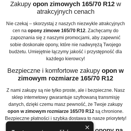
Zakupy
opon zimowych 165/70 R12
w
atrakcyjnych cenach
Nie czekaj – skorzystaj z naszych niezwykle atrakcyjnych
cen na
opony zimowe 165/70 R12
. Zachęcamy do
zapoznania się z naszymi promocjami, aby zapewnić
sobie doskonałe opony, które nie nadwyrężą Twojego
budżetu. Umiejętnie łączymy jakość i przystępność dla
każdego kierowcy!
Bezpieczne i komfortowe zakupy
opon w
zimowym rozmiarze 165/70 R12
Z nami zakupy są nie tylko proste, ale i bezpieczne. Nasz
sklep internetowy gwarantuje szyfrowaną transmisję
danych, dzięki czemu masz pewność, że Twoje zakupy
opon w zimowym rozmiarze 165/70 R12
są chronione.
Bezpieczne płatności i szybka dostawa to nasze priorytety!
×
Dlaczego warto inwestować w
opony na