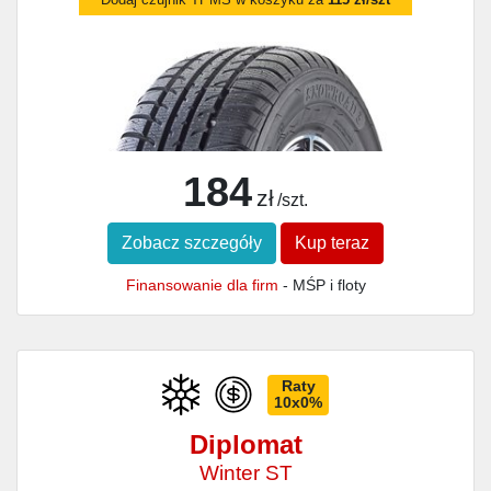
184
zł
/szt.
Zobacz szczegóły
Kup teraz
Finansowanie dla firm
- MŚP i floty
Raty
10x0%
Diplomat
Winter ST