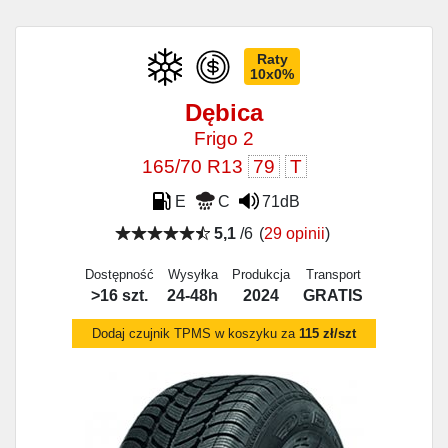
Raty
10x0%
Dębica
Frigo 2
165/70 R13
79
T
E
C
71dB
5,1
/6
(
29 opinii
)
Dostępność
Wysyłka
Produkcja
Transport
>16 szt.
24-48h
2024
GRATIS
Dodaj czujnik TPMS w koszyku za
115 zł/szt