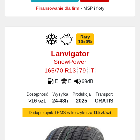
Finansowanie dla firm
- MŚP i floty
Raty
10x0%
Lanvigator
SnowPower
165/70 R13
79
T
E
E
69dB
Dostępność
Wysyłka
Produkcja
Transport
>16 szt.
24-48h
2025
GRATIS
Dodaj czujnik TPMS w koszyku za
115 zł/szt