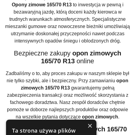
Opony zimowe 165/70 R13
to inwestycja w pewną i
bezawaryjną jazdę, którą doceni każdy kierowca w
trudnych warunkach atmosferycznych. Specjalistyczne
mieszanki gumowe oraz nowoczesne bieżniki umożliwiają
utrzymanie doskonałej przyczepności nawet podczas
intensywnych opadów śniegu i oblodzonych dróg.
Bezpieczne zakupy
opon zimowych
165/70 R13
online
Zadbaliśmy o to, aby proces zakupu w naszym sklepie był
nie tylko szybki, ale i bezpieczny. Przy zamawianiu
opon
zimowych 165/70 R13
gwarantujemy pełną
zabezpieczenia transakcji oraz możliwość skorzystania z
fachowego doradztwa. Nasz zespół doradców chętnie
pomoże w doborze najlepszych produktów oraz odpowie
na wszelkie pytania dotyczące
opon zimowych
.
×
Atrakcyjne ceny
opon zimowych 165/70
Ta strona używa plików