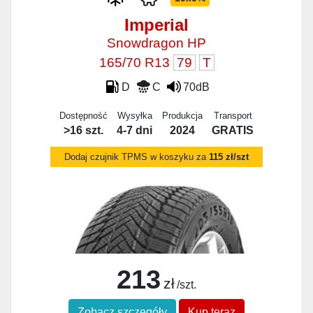
Imperial
Snowdragon HP
165/70 R13
79
T
D
C
70dB
Dostępność
Wysyłka
Produkcja
Transport
>16 szt.
4-7 dni
2024
GRATIS
Dodaj czujnik TPMS w koszyku za
115 zł/szt
213
zł
/szt.
Zobacz szczegóły
Kup teraz