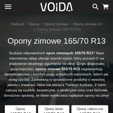
Voida.pl
Opony
Opony zimowe
Opony zimowe 13
Opony zimowe 165/70 R13
Opony zimowe 165/70 R13
Szukasz odpowiednich
opon zimowych 165/70 R13
? Nasz
internetowy sklep oferuje szeroki wybór, który pozwoli Ci na
znalezienie idealnego ogumienia na zimę. Dzięki doskonałej
przyczepności,
opony zimowe 165/70 R13
zagwarantują
bezpieczeństwo i komfort jazdy w trudnych warunkach, takich jak
śnieg czy lód. Zainwestuj w sprawdzone produkty o wysokiej
jakości i trwałości, które nie obciążą Twojego budżetu. Z nami
zakupy są szybkie, bezpieczne, a atrakcyjne ceny oraz fachowe
doradztwo sprawią, że łatwo wybierzesz najlepsze opony na zimę!
Opony
Opony letnie
Opony całoroczne