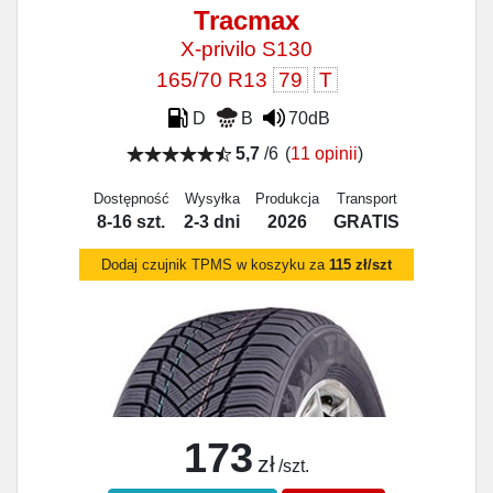
Tracmax
X-privilo S130
165/70 R13
79
T
D
B
70dB
5,7
/6
(
11 opinii
)
Dostępność
Wysyłka
Produkcja
Transport
8-16 szt.
2-3 dni
2026
GRATIS
Dodaj czujnik TPMS w koszyku za
115 zł/szt
173
zł
/szt.