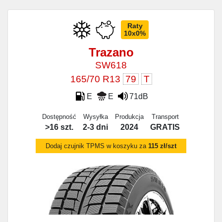
Raty
10x0%
Trazano
SW618
165/70 R13
79
T
E
E
71dB
Dostępność
Wysyłka
Produkcja
Transport
>16 szt.
2-3 dni
2024
GRATIS
Dodaj czujnik TPMS w koszyku za
115 zł/szt