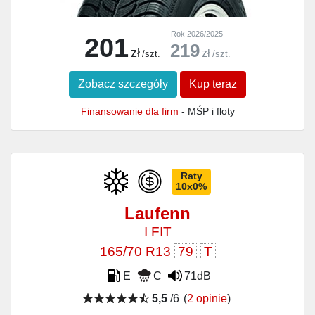
Rok 2026/2025
201
219
zł
zł
/szt.
/szt.
Zobacz szczegóły
Kup teraz
Finansowanie dla firm
- MŚP i floty
Raty
10x0%
Laufenn
I FIT
165/70 R13
79
T
E
C
71dB
5,5
/6
(
2 opinie
)