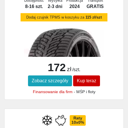
Dostępność
Wysyłka
Produkcja
Transport
8-16 szt.
2-3 dni
2024
GRATIS
Dodaj czujnik TPMS w koszyku za
115 zł/szt
172
zł
/szt.
Zobacz szczegóły
Kup teraz
Finansowanie dla firm
- MŚP i floty
Raty
10x0%