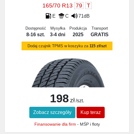
165/70 R13
79
T
E
C
71dB
Dostępność
Wysyłka
Produkcja
Transport
8-16 szt.
3-4 dni
2025
GRATIS
Dodaj czujnik TPMS w koszyku za
115 zł/szt
198
zł
/szt.
Zobacz szczegóły
Kup teraz
Finansowanie dla firm
- MŚP i floty