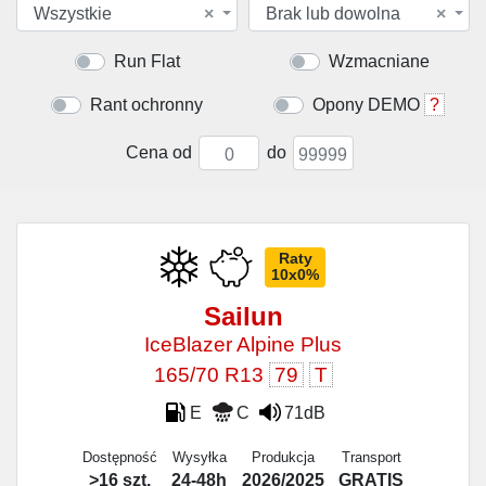
Wszystkie
×
Brak lub dowolna
×
Run Flat
Wzmacniane
Rant ochronny
Opony DEMO
?
Cena od
do
Raty
10x0%
Sailun
IceBlazer Alpine Plus
165/70 R13
79
T
E
C
71dB
Dostępność
Wysyłka
Produkcja
Transport
>16 szt.
24-48h
2026/2025
GRATIS