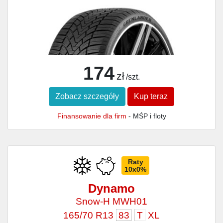
174
zł
/szt.
Zobacz szczegóły
Kup teraz
Finansowanie dla firm
- MŚP i floty
Raty
10x0%
Dynamo
Snow‑H MWH01
165/70 R13
83
T
XL