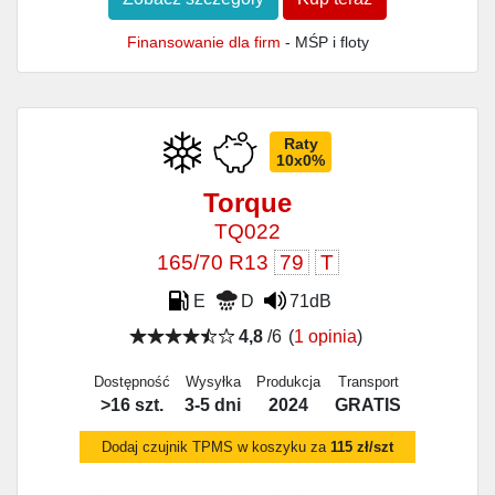
Finansowanie dla firm
- MŚP i floty
Raty
10x0%
Torque
TQ022
165/70 R13
79
T
E
D
71dB
4,8
/6
(
1 opinia
)
Dostępność
Wysyłka
Produkcja
Transport
>16 szt.
3-5 dni
2024
GRATIS
Dodaj czujnik TPMS w koszyku za
115 zł/szt