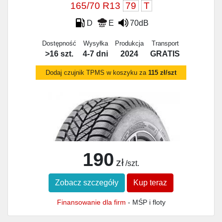
165/70 R13
79
T
D
E
70dB
Dostępność
Wysyłka
Produkcja
Transport
>16 szt.
4-7 dni
2024
GRATIS
Dodaj czujnik TPMS w koszyku za
115 zł/szt
190
zł
/szt.
Zobacz szczegóły
Kup teraz
Finansowanie dla firm
- MŚP i floty