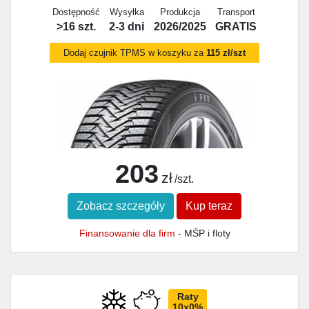
Dostępność
Wysyłka
Produkcja
Transport
>16 szt.
2-3 dni
2026/2025
GRATIS
Dodaj czujnik TPMS w koszyku za
115 zł/szt
203
zł
/szt.
Zobacz szczegóły
Kup teraz
Finansowanie dla firm
- MŚP i floty
Raty
10x0%