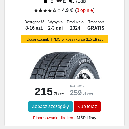
E
E
71dB
4,9
/6
(
3 opinie
)
Dostępność
Wysyłka
Produkcja
Transport
8-16 szt.
2-3 dni
2024
GRATIS
Dodaj czujnik TPMS w koszyku za
115 zł/szt
Rok 2025
215
259
zł
zł
/szt.
/szt.
Zobacz szczegóły
Kup teraz
Finansowanie dla firm
- MŚP i floty