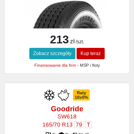
213
zł
/szt.
Zobacz szczegóły
Kup teraz
Finansowanie dla firm
- MŚP i floty
Raty
10x0%
Goodride
SW618
165/70 R13
79
T