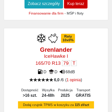
Zobacz szczegóły
Kup teraz
Finansowanie dla firm
- MŚP i floty
Raty
10x0%
Grenlander
IceHawke I
165/70 R13
79
T
D
D
68dB
6,0
/6
(
1 opinia
)
Dostępność
Wysyłka
Produkcja
Transport
>16 szt.
24-48h
2025
GRATIS
Dodaj czujnik TPMS w koszyku za
115 zł/szt