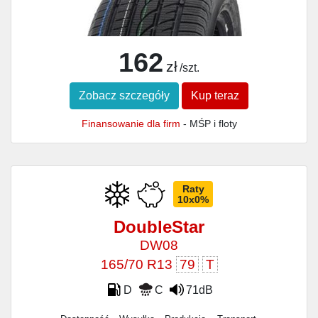
162
zł
/szt.
Zobacz szczegóły
Kup teraz
Finansowanie dla firm
- MŚP i floty
Raty
10x0%
DoubleStar
DW08
165/70 R13
79
T
D
C
71dB