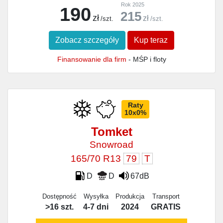
Rok 2025
190
215
zł
zł
/szt.
/szt.
Zobacz szczegóły
Kup teraz
Finansowanie dla firm
- MŚP i floty
Raty
10x0%
Tomket
Snowroad
165/70 R13
79
T
D
D
67dB
Dostępność
Wysyłka
Produkcja
Transport
>16 szt.
4-7 dni
2024
GRATIS