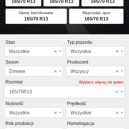
165/70 R13
165/70 R13
165/70 R13
Opony bieżnikowane
Wyprzedaż opon
165/70 R13
165/70 R13
Stan
Typ pojazdu
Wszystkie
×
Wszystkie
×
Sezon
Producent
Zimowe
×
Wszyscy
×
Rozmiar
Wybierz więcej niż jeden
165/70R13
×
Nośność
Prędkość
Wszystkie
×
Wszystkie
×
Rok produkcji
Homologacja