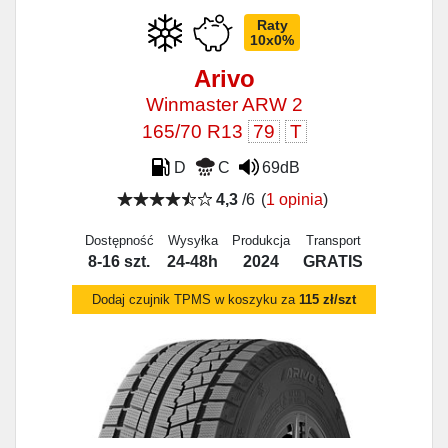
Raty
10x0%
Arivo
Winmaster ARW 2
165/70 R13
79
T
D
C
69dB
4,3
/6
(
1 opinia
)
Dostępność
Wysyłka
Produkcja
Transport
8-16 szt.
24-48h
2024
GRATIS
Dodaj czujnik TPMS w koszyku za
115 zł/szt