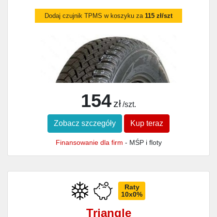
Dodaj czujnik TPMS w koszyku za
115 zł/szt
154
zł
/szt.
Zobacz szczegóły
Kup teraz
Finansowanie dla firm
- MŚP i floty
Raty
10x0%
Triangle