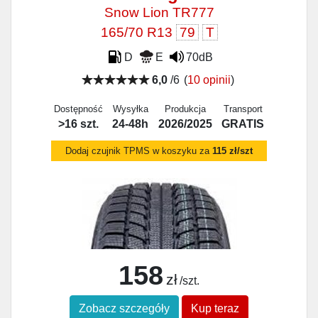
Snow Lion TR777
165/70 R13
79
T
D
E
70dB
6,0
/6
(
10 opinii
)
Dostępność
Wysyłka
Produkcja
Transport
>16 szt.
24-48h
2026/2025
GRATIS
Dodaj czujnik TPMS w koszyku za
115 zł/szt
158
zł
/szt.
Zobacz szczegóły
Kup teraz