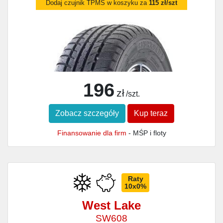
Dodaj czujnik TPMS w koszyku za
115 zł/szt
196
zł
/szt.
Zobacz szczegóły
Kup teraz
Finansowanie dla firm
- MŚP i floty
Raty
10x0%
West Lake
SW608