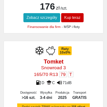
176
zł
/szt.
Zobacz szczegóły
Kup teraz
Finansowanie dla firm
- MŚP i floty
Raty
10x0%
Tomket
Snowroad 3
165/70 R13
79
T
D
C
71dB
Dostępność
Wysyłka
Produkcja
Transport
>16 szt.
3-4 dni
2025
GRATIS
Dodaj czujnik TPMS w koszyku za
115 zł/szt