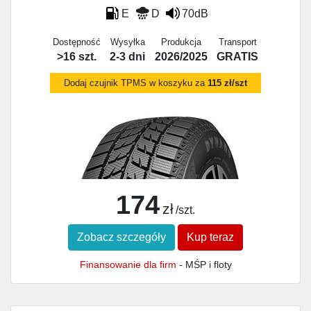
E
D
70dB
Dostępność
Wysyłka
Produkcja
Transport
>16 szt.
2-3 dni
2026/2025
GRATIS
Dodaj czujnik TPMS w koszyku za
115 zł/szt
174
zł
/szt.
Zobacz szczegóły
Kup teraz
Finansowanie dla firm
- MŚP i floty