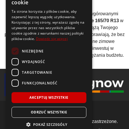
R13
cookie
Ta strona korzysta z plików cookie, aby
Wysoka jakość nie musi wiązać się z wygórowanymi
zapewnić lepszą wygodę użytkowania.
kosztami! U nas znajdziesz
opony zimowe 165/70 R13
w
Korzystając z tej strony, wyrażasz zgodę na
konkurencyjnych cenach, które nie obciążą Twojego
używanie przez nas wszystkich plików
cookie zgodnie z warunkami naszej polityki
portfela. Regularne promocje oraz rabaty sprawiają, że bez
plików cookie.
Dowiedz się więcej
trudu można zaopatrzyć się w niezbędne zimowe
ogumienie w atrakcyjnych cenach. Zainwestuj w
NIEZBĘDNE
bezpieczeństwo bez konieczności nadwyrężania budżetu.
WYDAJNOŚĆ
TARGETOWANIE
FUNKCJONALNOŚĆ
AKCEPTUJ WSZYSTKIE
ODRZUĆ WSZYSTKIE
© 2018-2026 Voida.pl. Wszelkie prawa zastrzeżone.
POKAŻ SZCZEGÓŁY