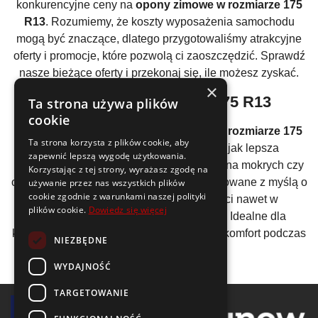
konkurencyjne ceny na
opony zimowe w rozmiarze 175
R13
. Rozumiemy, że koszty wyposażenia samochodu
mogą być znaczące, dlatego przygotowaliśmy atrakcyjne
oferty i promocje, które pozwolą ci zaoszczędzić. Sprawdź
nasze bieżące oferty i przekonaj się, ile możesz zyskać.
×
Zalety
opon zimowych 175 R13
Ta strona używa plików
cookie
Inwestując w
opony na sezon zimowy w rozmiarze 175
Ta strona korzysta z plików cookie, aby
R13
, zyskujesz wiele korzyści, takich jak lepsza
zapewnić lepszą wygodę użytkowania.
przyczepność i krótsza droga hamowania na mokrych czy
Korzystając z tej strony, wyrażasz zgodę na
oblodzonych drogach. Opony te są projektowane z myślą o
używanie przez nas wszystkich plików
cookie zgodnie z warunkami naszej polityki
zapewnieniu maksymalnej wydajności nawet w
plików cookie.
Dowiedz się więcej
najbardziej wymagających warunkach. Idealne dla
każdego, kto ceni sobie bezpieczeństwo i komfort podczas
NIEZBĘDNE
zimowych podróży.
WYDAJNOŚĆ
TARGETOWANIE