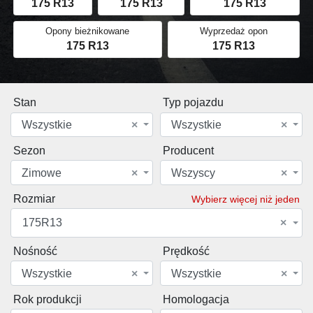
175 R13
175 R13
175 R13
Opony bieżnikowane
Wyprzedaż opon
175 R13
175 R13
Stan
Typ pojazdu
Wszystkie
×
Wszystkie
×
Sezon
Producent
Zimowe
×
Wszyscy
×
Rozmiar
Wybierz więcej niż jeden
175R13
×
Nośność
Prędkość
Wszystkie
×
Wszystkie
×
Rok produkcji
Homologacja