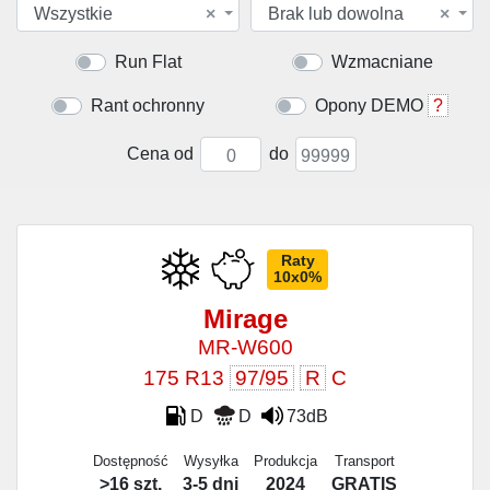
Wszystkie
×
Brak lub dowolna
×
Run Flat
Wzmacniane
Rant ochronny
Opony DEMO
?
Cena od
do
Raty
10x0%
Mirage
MR-W600
175 R13
97/95
R
C
D
D
73dB
Dostępność
Wysyłka
Produkcja
Transport
>16 szt.
3-5 dni
2024
GRATIS