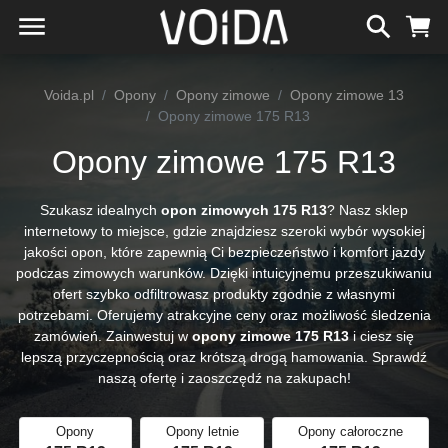
Voida.pl
Opony
Opony zimowe
Opony zimowe 13
Opony zimowe 175 R13
Opony zimowe 175 R13
Szukasz idealnych
opon zimowych 175 R13
? Nasz sklep
internetowy to miejsce, gdzie znajdziesz szeroki wybór wysokiej
jakości opon, które zapewnią Ci bezpieczeństwo i komfort jazdy
podczas zimowych warunków. Dzięki intuicyjnemu przeszukiwaniu
ofert szybko odfiltrowasz produkty zgodnie z własnymi
potrzebami. Oferujemy atrakcyjne ceny oraz możliwość śledzenia
zamówień. Zainwestuj w
opony zimowe 175 R13
i ciesz się
lepszą przyczepnością oraz krótszą drogą hamowania. Sprawdź
naszą ofertę i zaoszczędź na zakupach!
Opony
Opony letnie
Opony całoroczne