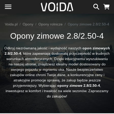
Voida.pl
Opony
Opony rolnicze
Opony zimowe 2.8/2.50-4
Opony zimowe 2.8/2.50-4
Odkryj niezrównaną jakość i wydajność naszych
opon zimowych
2.8/2.50-4
, które zapewniają doskonałą przyczepność w trudnych
warunkach atmosferycznych. Dzięki intuicyjnemu wyszukiwaniu
na naszej stronie, znajdziesz idealny model dostosowany do
swojego pojazdu w mgnieniu oka. Nasze bezpieczeństwo
zakupów online chroni Twoje dane, a konkurencyjne ceny i
atrakcyjne promocje sprawią, że zakup będzie jeszcze
przyjemniejszy. Wybierając
opony zimowe 2.8/2.50-4
,
inwestujesz w komfort i trwałość na wiele sezonów. Zapraszamy
do zakupów!