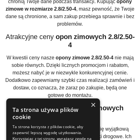
chronią Twoje dane podczas transakcji. Kupując
opony
zimowe w rozmiarze 2.8/2.50-4
, masz pewność, że Twoje
dane są chronione, a sam zakup przebiega sprawnie i bez
problemów.
Atrakcyjne ceny
opon zimowych 2.8/2.50-
4
W kwestii ceny nasze
opony zimowe 2.8/2.50-4
nie mają
sobie równych. Dzięki licznych promocjom i rabatom,
możesz nabyć je w niezwykle konkurencyjnej cenie.
Dodatkowo zapewniamy szybki czas realizacji zamówień i
dostaw, co oznacza, że zaraz po zakupie, będą one
gotowe do montażu.
×
Komfort i trwałość
opon zimowych
Ta strona używa plików
2.8/2.50-4
cookie
Ta strona korzysta z plików cookie, aby
Opony w rozmiarze
2.8/2.50-4
cechują się wyjątkową
zapewnić lepszą wygodę użytkowania.
trwałością i odpornością na różne warunki drogowe. Ich
Korzystając z tej strony, wyrażasz zgodę na