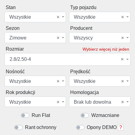
Stan
Typ pojazdu
Wszystkie
×
Wszystkie
×
Sezon
Producent
Zimowe
×
Wszyscy
×
Rozmiar
Wybierz więcej niż jeden
2.8/2.50-4
×
Nośność
Prędkość
Wszystkie
×
Wszystkie
×
Rok produkcji
Homologacja
Wszystkie
×
Brak lub dowolna
×
Run Flat
Wzmacniane
Rant ochronny
Opony DEMO
?