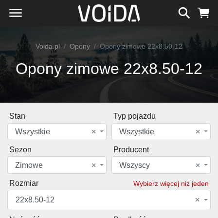
Voida.pl
Opony
Opony zimowe 22x8.50-12
Opony zimowe 22x8.50-12
Stan
Typ pojazdu
Wszystkie
×
Wszystkie
×
Sezon
Producent
Zimowe
×
Wszyscy
×
Rozmiar
Wybierz więcej niż jeden
22x8.50-12
×