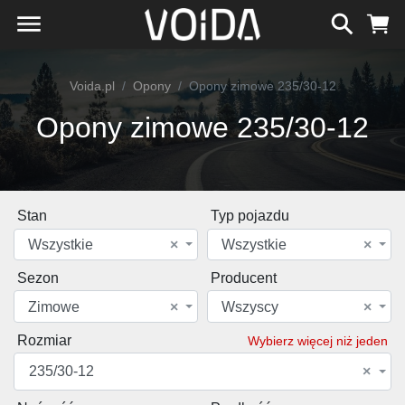
Voida.pl
Opony
Opony zimowe 235/30-12
Opony zimowe 235/30-12
Stan
Typ pojazdu
Wszystkie
×
Wszystkie
×
Sezon
Producent
Zimowe
×
Wszyscy
×
Rozmiar
Wybierz więcej niż jeden
235/30-12
×