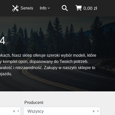
0,00 zł
Serwis
Info
4
ch. Nasz sklep oferuje szeroki wybór modeli, które
lny komplet opon, dopasowany do Twoich potrzeb.
wałość i niezawodność. Zakupy w naszym sklepie to
ojazdu.
Producent
×
Wszyscy
×