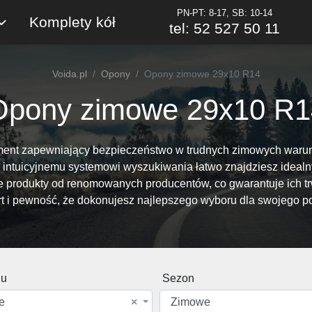
PN-PT: 8-17, SB: 10-14
Komplety kół
tel: 52 527 50 11
Voida.pl
Opony
Opony zimowe 29x10 R14
Opony zimowe 29x10 R1
ent zapewniający bezpieczeństwo w trudnych zimowych warunka
ki intuicyjnemu systemowi wyszukiwania łatwo znajdziesz idea
produkty od renomowanych producentów, co gwarantuje ich tr
t i pewność, że dokonujesz najlepszego wyboru dla swojego p
du
Sezon
e
×
Zimowe