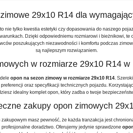
 zimowe 29x10 R14 dla wymagają
to nie tylko kwestia estetyki czy dopasowania do naszego poja
arunkach. Dzięki odpowiedniemu rozmiarowi i bieżnikowi, te 
erowców poszukujących niezawodności i komfortu podczas zimo
są najlepszym rozwiązaniem.
mowych w rozmiarze 29x10 R14 w 
odele
opon na sezon zimowy w rozmiarze 29x10 R14
. Szerok
eferencji oraz specyfikacji technicznych pojazdu. Korzystają
ziesz idealny komplet opon, który zadba o twoje bezpieczeńst
eczne zakupy opon zimowych 29x
akupowym masz pewność, że każda tranzakcja jest chroniona.
az profesjonalne doradztwo. Oferujemy jedynie sprawdzone
opon