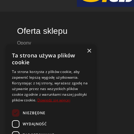
Oferta sklepu
Opony
×
Felgi aluminiowe
Ta strona używa plików
Felgi stalowe
cookie
Alufelgi
Ta strona korzysta z plików cookie, aby
Komplety kół
zapewnić lepszą wygodę użytkowania.
Dętki motocyklowe i do skuterów
Korzystając z tej strony, wyrażasz zgodę na
używanie przez nas wszystkich plików
Czujniki ciśnienia TPMS
cookie zgodnie z warunkami naszej polityki
plików cookie.
Dowiedz się więcej
Narzędzia i poradniki
NIEZBĘDNE
Dobór opon i felg do samochodu
Oznaczenia opon
WYDAJNOŚĆ
Budowa i parametry felg