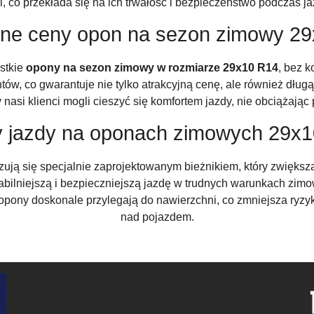
i, co przekłada się na ich trwałość i bezpieczeństwo podczas 
jne ceny opon na sezon zimowy 2
stkie
opony na sezon zimowy w rozmiarze 29x10 R14
, bez 
, co gwarantuje nie tylko atrakcyjną cenę, ale również dług
asi klienci mogli cieszyć się komfortem jazdy, nie obciążając 
y jazdy na oponach zimowych 29x
zują się specjalnie zaprojektowanym bieżnikiem, który zwiększa
tabilniejszą i bezpieczniejszą jazdę w trudnych warunkach zi
 opony doskonale przylegają do nawierzchni, co zmniejsza ryzy
nad pojazdem.