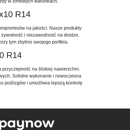
jazdy w zimowych warunkach.
9x10 R14
kompromisów na jakości. Nasze produkty
ą żywotność i niezawodność na drodze.
przy tym zbytnio swojego portfela.
10 R14
 przyczepność na śliskiej nawierzchni.
mowych. Solidne wykonanie i nowoczesna
ko poślizgów i umożliwia lepszą kontrolę