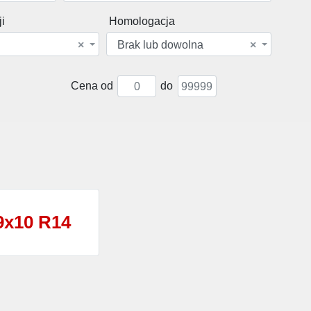
i
Homologacja
×
Brak lub dowolna
×
Cena od
do
9x10 R14