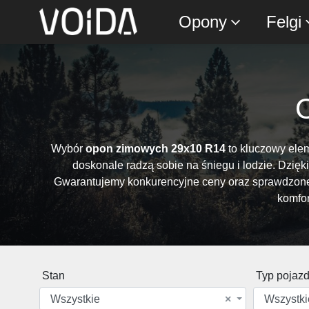
Opony
Felgi
Wybór
opon zimowych 29x10 R14
to kluczowy elem
doskonale radzą sobie na śniegu i lodzie. Dzię
Gwarantujemy konkurencyjne ceny oraz sprawdzone 
komfor
Stan
Typ pojaz
Wszystkie
×
Wszystki