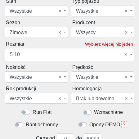
Stan
Typ pojazdu
Wszystkie
×
Wszystkie
×
Sezon
Producent
Zimowe
×
Wszyscy
×
Rozmiar
Wybierz więcej niż jeden
5-10
×
Nośność
Prędkość
Wszystkie
×
Wszystkie
×
Rok produkcji
Homologacja
Wszystkie
×
Brak lub dowolna
×
Run Flat
Wzmacniane
Rant ochronny
Opony DEMO
?
Cena od
do