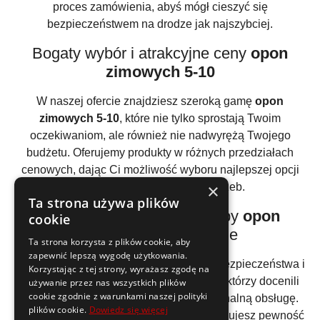
proces zamówienia, abyś mógł cieszyć się
bezpieczeństwem na drodze jak najszybciej.
Bogaty wybór i atrakcyjne ceny
opon
zimowych 5-10
W naszej ofercie znajdziesz szeroką gamę
opon
zimowych 5-10
, które nie tylko sprostają Twoim
oczekiwaniom, ale również nie nadwyrężą Twojego
budżetu. Oferujemy produkty w różnych przedziałach
cenowych, dając Ci możliwość wyboru najlepszej opcji
×
dostosowanej do Twoich potrzeb.
Ta strona używa plików
Bezpieczne i szybkie zakupy
opon
cookie
zimowych 5-10
online
Ta strona korzysta z plików cookie, aby
zapewnić lepszą wygodę użytkowania.
Zakupy w naszym sklepie to gwarancja bezpieczeństwa i
Korzystając z tej strony, wyrażasz zgodę na
wygody. Zaufało nam już wielu klientów, którzy docenili
używanie przez nas wszystkich plików
cookie zgodnie z warunkami naszej polityki
jakość naszych produktów oraz profesjonalną obsługę.
plików cookie.
Dowiedz się więcej
Kupując
opony zimowe 5-10
online, zyskujesz pewność