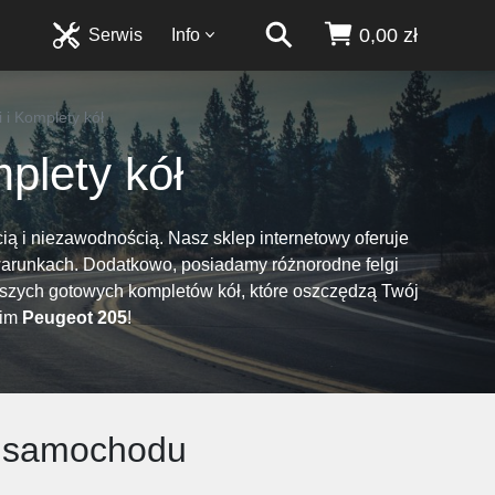
0,00 zł
Serwis
Info
 i Komplety kół
plety kół
ią i niezawodnością. Nasz sklep internetowy oferuje
 warunkach. Dodatkowo, posiadamy różnorodne felgi
aszych gotowych kompletów kół, które oszczędzą Twój
oim
Peugeot 205
!
go samochodu