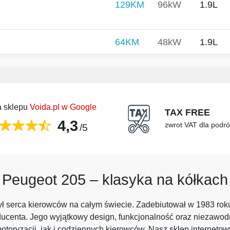
129KM
96kW
1.9L
64KM
48kW
1.9L
 sklepu
Voida.pl w Google
TAX FREE
4,3
zwrot VAT dla podr
/5
Peugeot 205 – klasyka na kółkach
ł serca kierowców na całym świecie. Zadebiutował w 1983 roku i
ucenta. Jego wyjątkowy design, funkcjonalność oraz niezawodno
oryzacji, jak i codziennych kierowców. Nasz sklep internetowy