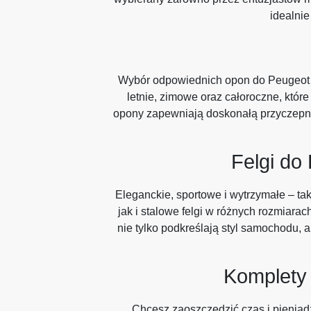
idealni
Wybór odpowiednich opon do Peugeot 2
letnie, zimowe oraz całoroczne, któ
opony zapewniają doskonałą przyczepność
Felgi do
Eleganckie, sportowe i wytrzymałe – taki
jak i stalowe felgi w różnych rozmiar
nie tylko podkreślają styl samochodu, a
Komplety 
Chcesz zaoszczędzić czas i pieniąd