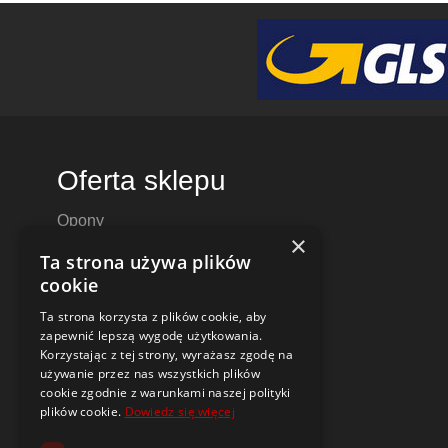
Oferta sklepu
Opony
×
Felgi aluminiowe
Ta strona używa plików
Felgi stalowe
cookie
Alufelgi
Ta strona korzysta z plików cookie, aby
Komplety kół
zapewnić lepszą wygodę użytkowania.
Dętki motocyklowe i do skuterów
Korzystając z tej strony, wyrażasz zgodę na
używanie przez nas wszystkich plików
Czujniki ciśnienia TPMS
cookie zgodnie z warunkami naszej polityki
plików cookie.
Dowiedz się więcej
Narzędzia i poradniki