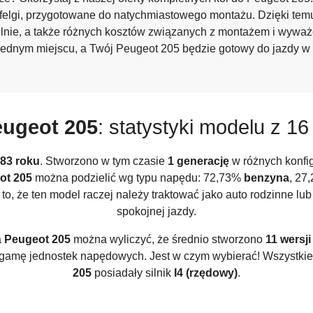
elgi, przygotowane do natychmiastowego montażu. Dzięki temu
nie, a także różnych kosztów związanych z montażem i wyważe
jednym miejscu, a Twój Peugeot 205 będzie gotowy do jazdy w
ugeot 205
: statystyki modelu z 16 
83 roku
. Stworzono w tym czasie
1 generację
w różnych konfig
ot 205
można podzielić wg typu napędu: 72,73%
benzyna
, 27
to, że ten model raczej należy traktować jako auto rodzinne lu
spokojnej jazdy.
a
Peugeot 205
można wyliczyć, że średnio stworzono
11 wersji
ą gamę jednostek napędowych. Jest w czym wybierać! Wszyst
205
posiadały silnik
I4 (rzędowy)
.