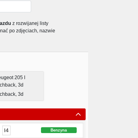
jazdu
z rozwijanej listy
nać po zdjęciach, nazwie
chback, 3d
I4
Benzyna