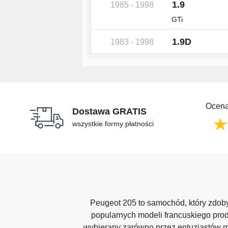
1.9
1985 - 1998
GTi
1.9D
1983 - 1998
Ocena
Dostawa GRATIS
wszystkie formy płatności
Peugeot 205 to samochód, który zdoby
popularnych modeli francuskiego prod
wybierany zarówno przez entuzjastów mot