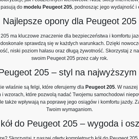
e pasują do
modelu Peugeot 205
, podnosząc jego wydajność i 
Najlepsze opony dla Peugeot 205
05 ma kluczowe znaczenie dla bezpieczeństwa i komfortu jaz
re doskonale sprawdzą się w każdych warunkach. Dzięki nowoc
, niski poziom hałasu oraz długą żywotność. Skorzystaj z nasz
swoim Peugeot 205 przez cały rok.
 Peugeot 205 – styl na najwyższym
e właśnie są felgi, które oferujemy dla
Peugeot 205
. W naszej
ach i wzorach, które pozwolą nadać Twojemu samochodowi niepo
le także wpływają na poprawę jego osiągów i komfortu jazdy. Zau
Twoim wymaganiom.
kół do Peugeot 205 – wygoda i os
ze? Skorzystaj z naszej oferty kompletnych kół do Peugeot 205