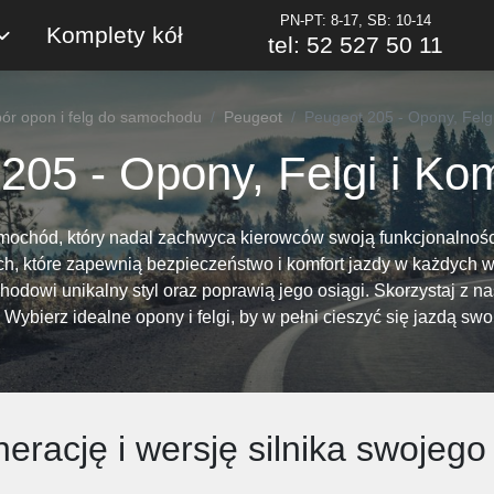
PN-PT: 8-17, SB: 10-14
Komplety kół
tel: 52 527 50 11
ór opon i felg do samochodu
Peugeot
Peugeot 205 - Opony, Felgi
205 - Opony, Felgi i Kom
amochód, który nadal zachwyca kierowców swoją funkcjonalnośc
ych, które zapewnią bezpieczeństwo i komfort jazdy w każdych
odowi unikalny styl oraz poprawią jego osiągi. Skorzystaj z n
. Wybierz idealne opony i felgi, by w pełni cieszyć się jazdą sw
erację i wersję silnika swoje