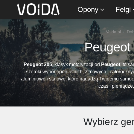
Opony
Felgi
Voida.pl
Dob
Peugeot 
Peugeot 205
, klasyk motoryzacji od
Peugeot
, to s
szeroki wybór opon letnich, zimowych i całoroczn
aluminiowe i stalowe, które nadadzą Twojemu samoch
czas i pieniądze
Wybierz gen