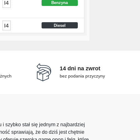
I4
Benzyna
I4
Diesel
14 dni na zwrot
óżnych
bez podania przyczyny
 szybko stał się jednym z najbardziej
ść sprawiają, że do dziś jest chętnie
 oferuje szeroką gamę opon i felg, które