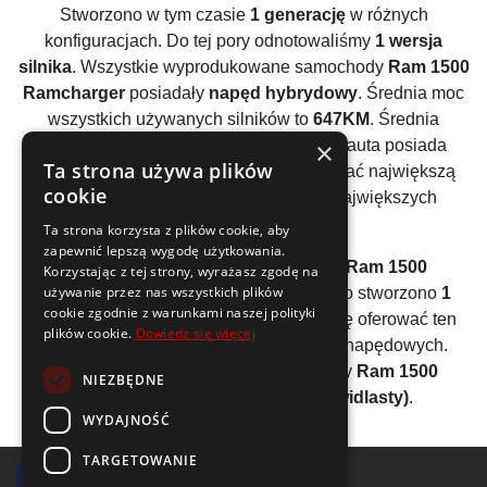
Stworzono w tym czasie
1 generację
w różnych
konfiguracjach. Do tej pory odnotowaliśmy
1 wersja
silnika
. Wszystkie wyprodukowane samochody
Ram 1500
Ramcharger
posiadały
napęd hybrydowy
. Średnia moc
wszystkich używanych silników to
647KM
. Średnia
×
powyżej 300KM oznacza, że ten model auta posiada
Ta strona używa plików
bardzo duży zapas mocy. Pozwala czerpać największą
cookie
radość z jazdy, ale wymaga również największych
umiejętności.
Ta strona korzysta z plików cookie, aby
zapewnić lepszą wygodę użytkowania.
Analizując wszystkie generacje auta
Ram 1500
Korzystając z tej strony, wyrażasz zgodę na
używanie przez nas wszystkich plików
Ramcharger
można wyliczyć, że średnio stworzono
1
cookie zgodnie z warunkami naszej polityki
wersję silnika
. Producent zdecydował się oferować ten
plików cookie.
Dowiedz się więcej
model w ograniczonej gamie jednostek napędowych.
Wszystkie wyprodukowane samochody
Ram 1500
NIEZBĘDNE
Ramcharger
posiadały silnik
V6 (widlasty)
.
WYDAJNOŚĆ
TARGETOWANIE