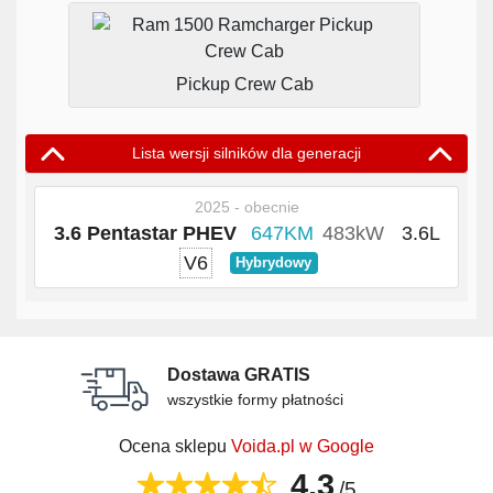
Pickup Crew Cab
Lista wersji silników dla generacji
2025 - obecnie
3.6 Pentastar PHEV
647KM
483kW
3.6L
V6
Hybrydowy
Dostawa GRATIS
wszystkie formy płatności
Ocena sklepu
Voida.pl w Google
4,3
/5