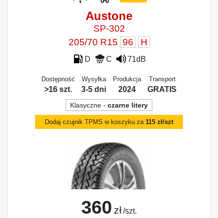
Austone
SP-302
205/70 R15
96
H
D
C
71dB
Dostępność
Wysyłka
Produkcja
Transport
>16 szt.
3-5 dni
2024
GRATIS
Klasyczne -
czarne litery
Dodaj czujnik TPMS w koszyku za
115 zł/szt
360
zł
/szt.