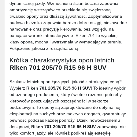
dynamicznej jazdy. Wzmocniona ścian boczna zapewnia
amortyzację wstrząsów co przekłada się zwiększoną
trwałość opony oraz dłuższą żywotność. Zoptymalizowana
budowa bieżnika zapewnia bardzo dobre osiągi, niezawodne
hamowanie oraz precyzję kierowania, bez względu na
panujące warunki atmosferyczne. Riken 701 to wysokiej
klasy opona, mocna i wytrzymała w wymagającym terenie.
Połączenie jakości z rozsądną ceną.
Krótka charakterystyka opon letnich
Riken 701 205/70 R15 96 H SUV
Szukasz letnich opon łączących jakość z atrakcyjną ceną?
Wybierz
Riken 701 205/70 R15 96 H SUV
! To idealny wybór
od uznanego producenta, który świetnie rozumie potrzeby
kierowców poszukujących oszczędności w sektorze
budżetowym. Te opony są zaprojektowane do optymalnej
eksploatacji na suchych oraz mokrych drogach, gwarantując
pewność podczas każdej podróży. Dzięki nowoczesnemu
designowi,
Riken 701 205/70 R15 96 H SUV
zapewniają nie
tylko komfort jazdy, ale również podkreślają estetykę