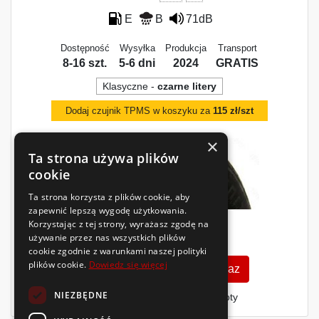
E
B
71dB
Dostępność
Wysyłka
Produkcja
Transport
8-16 szt.
5-6 dni
2024
GRATIS
Klasyczne -
czarne litery
Dodaj czujnik TPMS w koszyku za
115 zł/szt
×
Ta strona używa plików
cookie
Ta strona korzysta z plików cookie, aby
zapewnić lepszą wygodę użytkowania.
Korzystając z tej strony, wyrażasz zgodę na
418
zł
używanie przez nas wszystkich plików
/szt.
cookie zgodnie z warunkami naszej polityki
plików cookie.
Dowiedz się więcej
Zobacz szczegóły
Kup teraz
NIEZBĘDNE
Finansowanie dla firm
- MŚP i floty