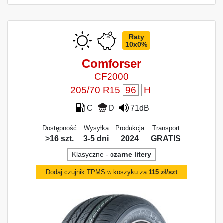
Raty
10x0%
Comforser
CF2000
205/70 R15
96
H
C
D
71dB
Dostępność
Wysyłka
Produkcja
Transport
>16 szt.
3-5 dni
2024
GRATIS
Klasyczne -
czarne litery
Dodaj czujnik TPMS w koszyku za
115 zł/szt