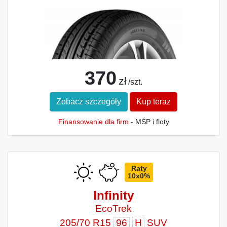
370
zł
/szt.
Zobacz szczegóły
Kup teraz
Finansowanie dla firm
- MŚP i floty
Raty
10x0%
Infinity
EcoTrek
205/70 R15
96
H
SUV