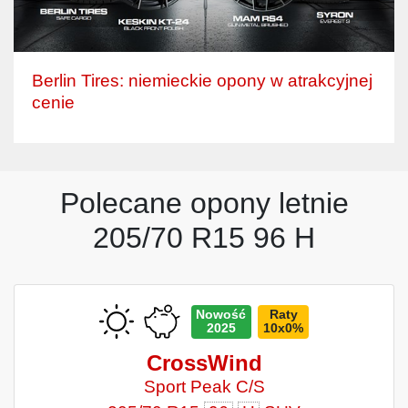
Berlin Tires: niemieckie opony w atrakcyjnej
cenie
Polecane opony letnie
205/70 R15 96 H
Nowość
Raty
2025
10x0%
CrossWind
Sport Peak C/S