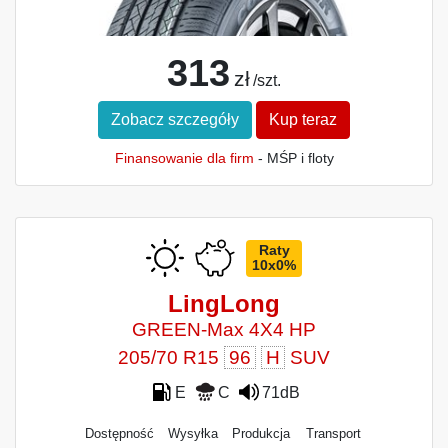
313
zł
/szt.
Zobacz szczegóły
Kup teraz
Finansowanie dla firm
- MŚP i floty
Raty
10x0%
LingLong
GREEN-Max 4X4 HP
205/70 R15
96
H
SUV
E
C
71dB
Dostępność
Wysyłka
Produkcja
Transport