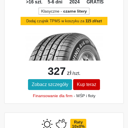
>16 szt.
5-6 dni
2024
GRATIS
Klasyczne -
czarne litery
Dodaj czujnik TPMS w koszyku za
115 zł/szt
327
zł
/szt.
Zobacz szczegóły
Kup teraz
Finansowanie dla firm
- MŚP i floty
Raty
10x0%