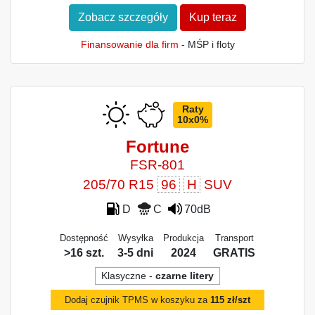
Zobacz szczegóły
Kup teraz
Finansowanie dla firm
- MŚP i floty
Raty
10x0%
Fortune
FSR-801
205/70 R15
96
H
SUV
D
C
70dB
Dostępność
Wysyłka
Produkcja
Transport
>16 szt.
3-5 dni
2024
GRATIS
Klasyczne -
czarne litery
Dodaj czujnik TPMS w koszyku za
115 zł/szt