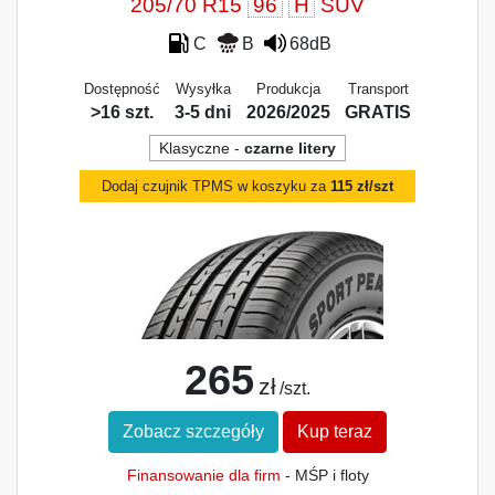
205/70 R15
96
H
SUV
C
B
68dB
Dostępność
Wysyłka
Produkcja
Transport
>16 szt.
3-5 dni
2026/2025
GRATIS
Klasyczne -
czarne litery
Dodaj czujnik TPMS w koszyku za
115 zł/szt
265
zł
/szt.
Zobacz szczegóły
Kup teraz
Finansowanie dla firm
- MŚP i floty