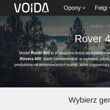
Opony
Felgi
Voida.pl
D
Rover 4
Model
Rover 400
to prawdziwa ikona brytyjskiej mo
Rovera 400
, warto zainwestować w wysokiej jakości
produktów od renomowanych marek, które zapewniają nie
Wybierz gen