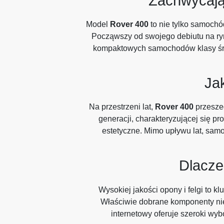
Zachwycają
Model
Rover 400
to nie tylko samochód
Począwszy od swojego debiutu na ryn
kompaktowych samochodów klasy śred
Ja
Na przestrzeni lat,
Rover 400
przeszed
generacji, charakteryzującej się p
estetyczne. Mimo upływu lat, samoc
Dlacze
Wysokiej jakości opony i felgi to 
Właściwie dobrane komponenty nie 
internetowy oferuje szeroki wyb