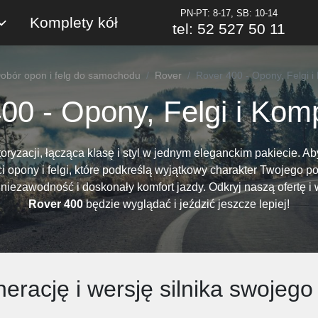
PN-PT: 8-17, SB: 10-14
Komplety kół
tel: 52 527 50 11
obór opon i felg do samochodu
Rover
Rover 400 - Opony, Felgi i
00 - Opony, Felgi i Komp
toryzacji, łącząca klasę i styl w jednym eleganckim pakiecie.
 opony i felgi, które podkreślą wyjątkowy charakter Twojego po
zawodność i doskonały komfort jazdy. Odkryj naszą ofertę i wy
Rover 400
będzie wyglądać i jeździć jeszcze lepiej!
erację i wersję silnika swoje