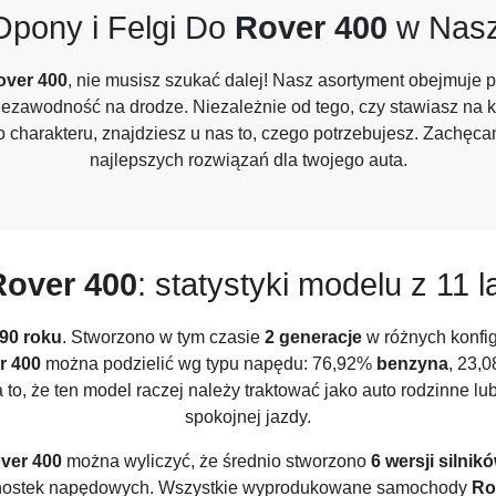
Opony i Felgi Do
Rover 400
w Nasz
over 400
, nie musisz szukać dalej! Nasz asortyment obejmuje
niezawodność na drodze. Niezależnie od tego, czy stawiasz na 
harakteru, znajdziesz u nas to, czego potrzebujesz. Zachęcamy
najlepszych rozwiązań dla twojego auta.
Rover 400
: statystyki modelu z 11 l
90 roku
. Stworzono w tym czasie
2 generacje
w różnych konfig
r 400
można podzielić wg typu napędu: 76,92%
benzyna
, 23,
 to, że ten model raczej należy traktować jako auto rodzinne lu
spokojnej jazdy.
ver 400
można wyliczyć, że średnio stworzono
6 wersji silnik
nostek napędowych. Wszystkie wyprodukowane samochody
Ro