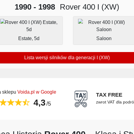
1990 - 1998
Rover 400 I (XW)
Estate, 5d
Saloon
Lista wersji silników dla generacji I (XW)
 sklepu
Voida.pl w Google
TAX FREE
4,3
zwrot VAT dla podr
/5