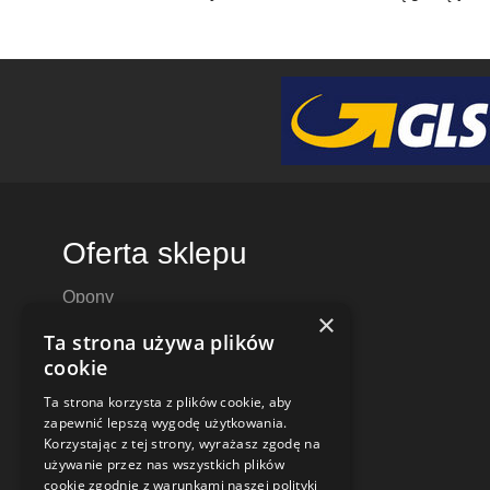
Oferta sklepu
Opony
×
Felgi aluminiowe
Ta strona używa plików
Felgi stalowe
cookie
Alufelgi
Ta strona korzysta z plików cookie, aby
Komplety kół
zapewnić lepszą wygodę użytkowania.
Dętki motocyklowe i do skuterów
Korzystając z tej strony, wyrażasz zgodę na
używanie przez nas wszystkich plików
Czujniki ciśnienia TPMS
cookie zgodnie z warunkami naszej polityki