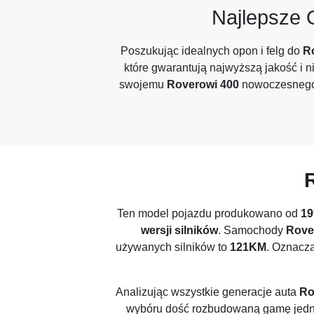
Najlepsze 
Poszukując idealnych opon i felg do
R
które gwarantują najwyższą jakość i 
swojemu
Roverowi 400
nowoczesnego c
Ten model pojazdu produkowano od
19
wersji silników
. Samochody
Rove
używanych silników to
121KM
. Oznacza
Analizując wszystkie generacje auta
Ro
wybóru dość rozbudowaną gamę jed