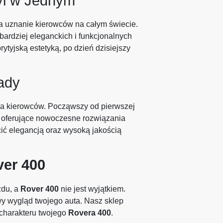
tyl w Jednym
ywa uznanie kierowców na całym świecie.
bardziej eleganckich i funkcjonalnych
yjską estetyką, po dzień dzisiejszy
ady
nia kierowców. Począwszy od pierwszej
ny oferujące nowoczesne rozwiązania
ycić elegancją oraz wysoką jakością
er 400
zdu, a
Rover 400
nie jest wyjątkiem.
wy wygląd twojego auta. Nasz sklep
 charakteru twojego
Rovera 400
.