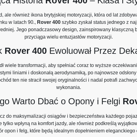
ca Historia
Rover 400
– Klasa i S
, ale również ikona brytyjskiej motoryzacji, która od lat zdob
ku w latach 90.,
Rover 400
szybko zyskał status jednego z naj
niej. Jego ponadczasowy design, zainspirowany klasyczną bryt
przyciąga wielu entuzjastów motoryzacji.
k
Rover 400
Ewoluował Przez Dek
ł wiele transformacji, aby spełniać coraz to wyższe oczekiwa
rostymi liniami i doskonałą aerodynamiką, po najnowsze odsło
hód ten nie stracił swojej oryginalności i nadal potrafi zachw
wykonania.
go Warto Dbać o Opony i Felgi
Rov
klucz do maksymalizacji osiągów i bezpieczeństwa każdego poja
tylko wpłyną na komfort jazdy, ale również podkreślą wyjątko
ór opon i felg, które będą idealnym dopełnieniem eleganckiego