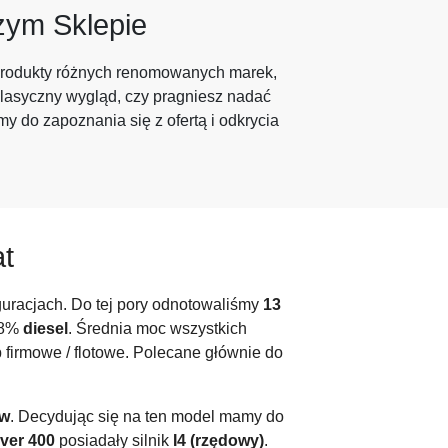
ym Sklepie
 produkty różnych renomowanych marek,
klasyczny wygląd, czy pragniesz nadać
 do zapoznania się z ofertą i odkrycia
at
uracjach. Do tej pory odnotowaliśmy
13
08%
diesel
. Średnia moc wszystkich
b firmowe / flotowe. Polecane głównie do
ów
. Decydując się na ten model mamy do
ver 400
posiadały silnik
I4 (rzędowy)
.