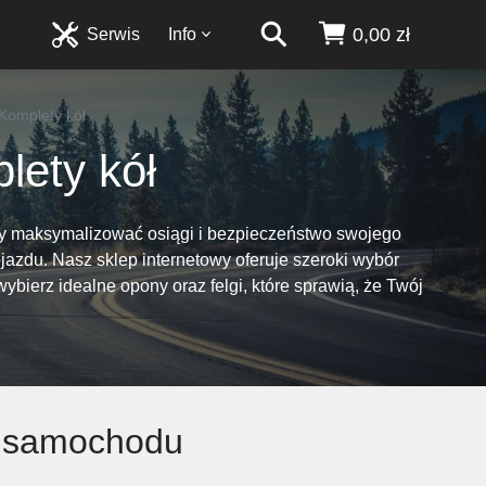
0,00 zł
Serwis
Info
 Komplety kół
lety kół
 Aby maksymalizować osiągi i bezpieczeństwo swojego
jazdu. Nasz sklep internetowy oferuje szeroki wybór
bierz idealne opony oraz felgi, które sprawią, że Twój
go samochodu