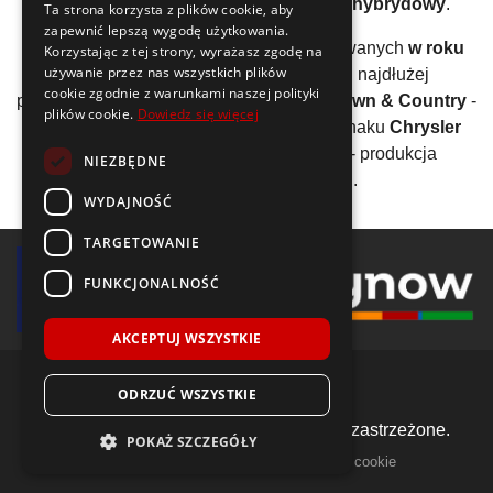
91,88%
benzyna
, 7,11%
diesel
, 1,02%
hybrydowy
.
Ta strona korzysta z plików cookie, aby
zapewnić lepszą wygodę użytkowania.
Jednym z pierwszych modeli wyprodukowanych
w roku
Korzystając z tej strony, wyrażasz zgodę na
używanie przez nas wszystkich plików
1957
jest
Chrysler Saratoga
. Z kolei najdłużej
cookie zgodnie z warunkami naszej polityki
produkowane auto tej marki to
Chrysler Town & Country
-
plików cookie.
Dowiedz się więcej
28 lat
. W grupie najnowszych aut spod znaku
Chrysler
wyróżnić można np.
Chrysler Aspen
- produkcja
NIEZBĘDNE
rozpoczęła się w
2006 roku
.
WYDAJNOŚĆ
TARGETOWANIE
FUNKCJONALNOŚĆ
AKCEPTUJ WSZYSTKIE
ODRZUĆ WSZYSTKIE
© 2018-2026 Voida.pl. Wszelkie prawa zastrzeżone.
POKAŻ SZCZEGÓŁY
|
|
llms.txt
mapa witryny
polityka plików cookie