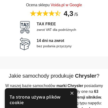
Ocena sklepu
Voida.pl w Google
4,3
/5
TAX FREE
zwrot VAT dla podróżnych
14 dni na zwrot
bez podania przyczyny
Jakie samochody produkuje
Chrysler
?
W naszej bazie samochodów
marki Chrysler
posiadamy
×
23 modele
pojazdów. Podzielone zostały one na
63
Ta strona używa plików
generacje
. Do tej pory znaleźliśmy
197 wersji silników
.
cookie
Samochody
Chrysler
można podzielić wg typu napędu: