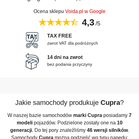
Ocena sklepu
Voida.pl w Google
4,3
/5
TAX FREE
zwrot VAT dla podróżnych
14 dni na zwrot
bez podania przyczyny
Jakie samochody produkuje
Cupra
?
W naszej bazie samochodów
marki Cupra
posiadamy
7
modeli
pojazdów. Podzielone zostały one na
10
generacji
. Do tej pory znaleźliśmy
46 wersji silników
.
Samochody
Cupra
można podzielić wg typu napędu: