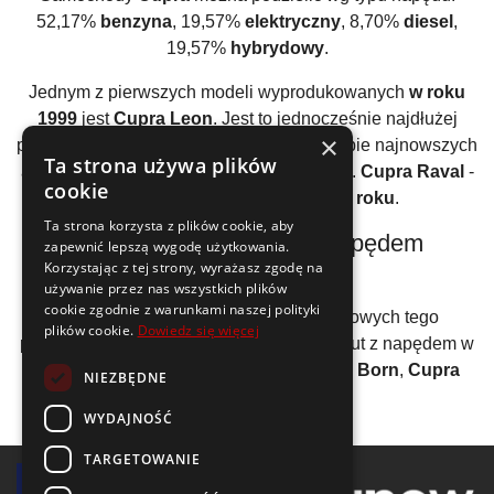
52,17%
benzyna
, 19,57%
elektryczny
, 8,70%
diesel
,
19,57%
hybrydowy
.
Jednym z pierwszych modeli wyprodukowanych
w roku
1999
jest
Cupra Leon
. Jest to jednocześnie najdłużej
×
produkowane auto tej marki -
26 lat
. W grupie najnowszych
Ta strona używa plików
aut spod znaku
Cupra
wyróżnić można np.
Cupra Raval
-
cookie
produkcja rozpoczęła się w
2026 roku
.
Ta strona korzysta z plików cookie, aby
Pojazdy marki
Cupra
z napędem
zapewnić lepszą wygodę użytkowania.
elektrycznym
Korzystając z tej strony, wyrażasz zgodę na
używanie przez nas wszystkich plików
cookie zgodnie z warunkami naszej polityki
W gamie produkowanych wersji silnikowych tego
plików cookie.
Dowiedz się więcej
producenta znajdują się również modele aut z napędem w
pełni elektrycznym:
Cupra Raval
,
Cupra Born
,
Cupra
NIEZBĘDNE
Tavascan
.
WYDAJNOŚĆ
TARGETOWANIE