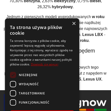
70,30%
benzyna
, 2,63%
elektryczny
, 0,75%
diesel
,
26,32%
hybrydowy
.
Jednym z pierwszych modeli wyprodukowanych
w roku
×
1989
jest
Lexus ES
. Jest to jednocześnie najdłużej
Ta strona używa plików
produkowane auto tej marki -
39 lat
. W grupie najnowszych
cookie
aut spod znaku
Lexus
wyróżnić można np.
Lexus LBX
-
produkcja rozpoczęła się w
2023 roku
.
Ta strona korzysta z plików cookie, aby
zapewnić lepszą wygodę użytkowania.
Pojazdy marki
Lexus
z napędem
Korzystając z tej strony, wyrażasz zgodę na
używanie przez nas wszystkich plików
elektrycznym
cookie zgodnie z warunkami naszej polityki
plików cookie.
Dowiedz się więcej
W gamie produkowanych wersji silnikowych tego
producenta znajdują się również modele aut z napędem w
NIEZBĘDNE
pełni elektrycznym:
Lexus RZ
,
Lexus ES
,
Lexus UX
.
WYDAJNOŚĆ
TARGETOWANIE
FUNKCJONALNOŚĆ