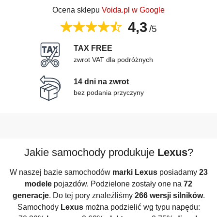
Ocena sklepu
Voida.pl w Google
4,3
/5
TAX FREE
zwrot VAT dla podróżnych
14 dni na zwrot
bez podania przyczyny
Jakie samochody produkuje
Lexus
?
W naszej bazie samochodów
marki Lexus
posiadamy
23
modele
pojazdów. Podzielone zostały one na
72
generacje
. Do tej pory znaleźliśmy
266 wersji silników
.
Samochody
Lexus
można podzielić wg typu napędu: