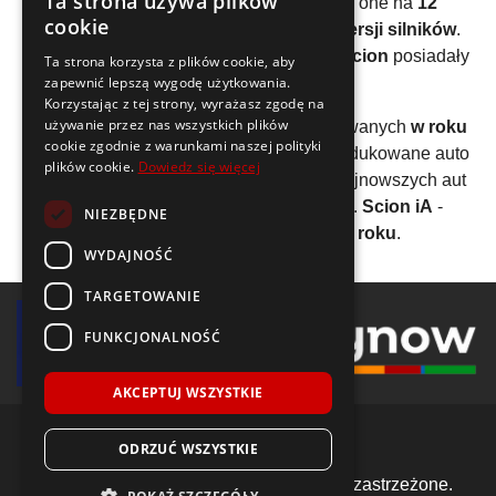
Ta strona używa plików
modeli
pojazdów. Podzielone zostały one na
12
cookie
generacji
. Do tej pory znaleźliśmy
14 wersji silników
.
Wszystkie wyprodukowane samochody
Scion
posiadały
Ta strona korzysta z plików cookie, aby
benzynowy silnik
.
zapewnić lepszą wygodę użytkowania.
Korzystając z tej strony, wyrażasz zgodę na
używanie przez nas wszystkich plików
Jednym z pierwszych modeli wyprodukowanych
w roku
cookie zgodnie z warunkami naszej polityki
2003
jest
Scion xA
. Z kolei najdłużej produkowane auto
plików cookie.
Dowiedz się więcej
tej marki to
Scion tC
-
13 lat
. W grupie najnowszych aut
spod znaku
Scion
wyróżnić można np.
Scion iA
-
NIEZBĘDNE
produkcja rozpoczęła się w
2015 roku
.
WYDAJNOŚĆ
TARGETOWANIE
FUNKCJONALNOŚĆ
AKCEPTUJ WSZYSTKIE
ODRZUĆ WSZYSTKIE
© 2018-2026 Voida.pl. Wszelkie prawa zastrzeżone.