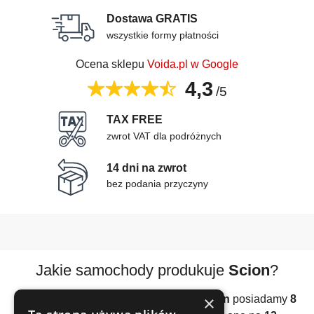
Dostawa GRATIS
wszystkie formy płatności
Ocena sklepu
Voida.pl w Google
4,3
/5
TAX FREE
zwrot VAT dla podróżnych
14 dni na zwrot
bez podania przyczyny
Jakie samochody produkuje
Scion
?
×
W naszej bazie samochodów
marki Scion
posiadamy
8