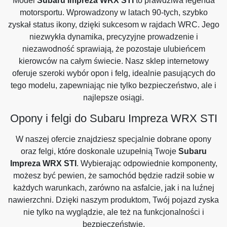
Model
Subaru Impreza WRX STI
to prawdziwa legenda
motorsportu. Wprowadzony w latach 90-tych, szybko
zyskał status ikony, dzięki sukcesom w rajdach WRC. Jego
niezwykła dynamika, precyzyjne prowadzenie i
niezawodność sprawiają, że pozostaje ulubieńcem
kierowców na całym świecie. Nasz sklep internetowy
oferuje szeroki wybór opon i felg, idealnie pasujących do
tego modelu, zapewniając nie tylko bezpieczeństwo, ale i
najlepsze osiągi.
Opony i felgi do Subaru Impreza WRX STI
W naszej ofercie znajdziesz specjalnie dobrane opony
oraz felgi, które doskonale uzupełnią Twoje
Subaru
Impreza WRX STI
. Wybierając odpowiednie komponenty,
możesz być pewien, że samochód będzie radził sobie w
każdych warunkach, zarówno na asfalcie, jak i na luźnej
nawierzchni. Dzięki naszym produktom, Twój pojazd zyska
nie tylko na wyglądzie, ale też na funkcjonalności i
bezpieczeństwie.