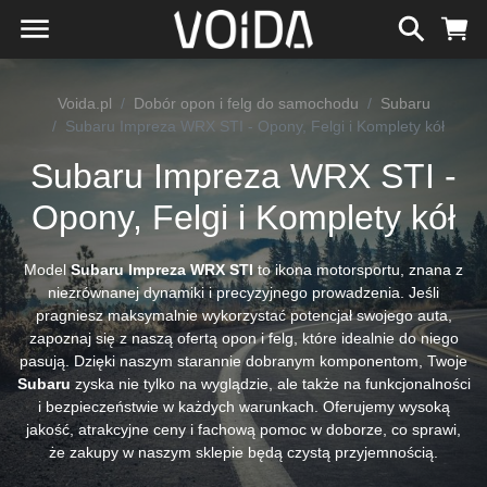
Voida.pl
Dobór opon i felg do samochodu
Subaru
Subaru Impreza WRX STI - Opony, Felgi i Komplety kół
Subaru Impreza WRX STI -
Opony, Felgi i Komplety kół
Model
Subaru Impreza WRX STI
to ikona motorsportu, znana z
niezrównanej dynamiki i precyzyjnego prowadzenia. Jeśli
pragniesz maksymalnie wykorzystać potencjał swojego auta,
zapoznaj się z naszą ofertą opon i felg, które idealnie do niego
pasują. Dzięki naszym starannie dobranym komponentom, Twoje
Subaru
zyska nie tylko na wyglądzie, ale także na funkcjonalności
i bezpieczeństwie w każdych warunkach. Oferujemy wysoką
jakość, atrakcyjne ceny i fachową pomoc w doborze, co sprawi,
że zakupy w naszym sklepie będą czystą przyjemnością.