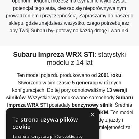
oponom i felgom, możesz maksymalnie wykorzystać
potencjał tego auta, ciesząc się nieporównywalnym
prowadzeniem i przyczepnością. Zapraszamy do naszego
sklepu, gdzie znajdziesz wszystko, czego potrzebujesz,
aby Twój Subaru był gotowy na każdą drogę i warunki.
Subaru Impreza WRX STI
: statystyki
modelu z 14 lat
Ten model pojazdu produkowano od
2001 roku
.
Stworzono w tym czasie
5 generacji
w różnych
konfiguracjach. Do tej pory odnotowaliśmy
13 wersji
silników
. Wszystkie wyprodukowane samochody
Subaru
Impreza WRX STI
posiadały
benzynowy silnik
. Średnia
×
moc wszystkich używanych silników to
289KM
. Ten model
Ta strona używa plików
auta posiada silniki, które dają już frajdę z jazdy i
cookie
pozwalają bardziej przetestować swoje umiejętności za
kierownicą.
Ta strona korzysta z plików cookie, aby