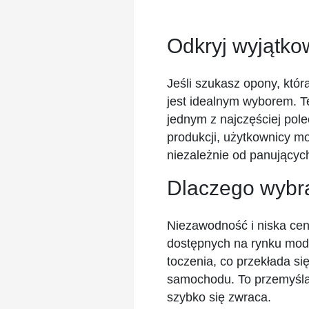
Odkryj wyjątk
Jeśli szukasz opony, któ
jest idealnym wyborem. T
jednym z najczęściej pol
produkcji, użytkownicy m
niezależnie od panujący
Dlaczego wybr
Niezawodność i niska cena
dostępnych na rynku mode
toczenia, co przekłada si
samochodu. To przemyślane
szybko się zwraca.