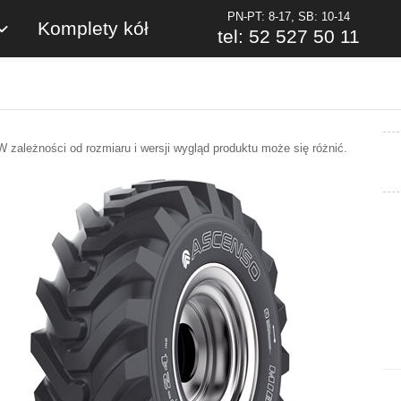
PN-PT: 8-17, SB: 10-14
Komplety kół
tel: 52 527 50 11
W zależności od rozmiaru i wersji wygląd produktu może się różnić.