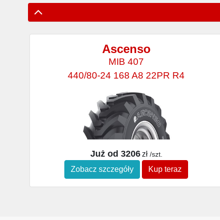
Ascenso
MIB 407
440/80-24 168 A8 22PR R4
Już od 3206
zł
/szt.
Zobacz szczegóły
Kup teraz