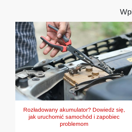
Wpi
Rozładowany akumulator? Dowiedz się,
jak uruchomić samochód i zapobiec
problemom