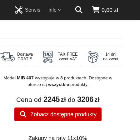
0,00 zł
Serwis
Info
Dostawa
TAX FREE
14 dni
GRATIS
zwrot VAT
na zwrot
Model
MIB 407
występuje w
3
produktach. Dostępne w
ofercie są
wszystkie
produkty.
2245
3206
Cena od
zł
do
zł
Zobacz dostępne produkty
Zakupy na raty 11x10%