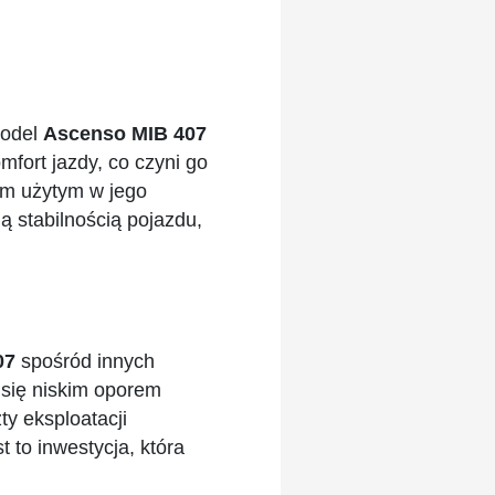
model
Ascenso MIB 407
fort jazdy, co czyni go
om użytym w jego
ą stabilnością pojazdu,
07
spośród innych
 się niskim oporem
ty eksploatacji
 to inwestycja, która