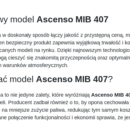
owy model
Ascenso MIB 407
ra w doskonały sposób łączy jakość z przystępną ceną, 
en bezpieczny produkt zapewnia wyjątkową trwałość i kom
ecanych modeli na rynku. Dzięki najnowszym technologi
ogą cieszyć się znakomitą przyczepnością oraz optymaln
ch warunków atmosferycznych.
ać model
Ascenso MIB 407
?
 to nie jedyne zalety, które wyróżniają
Ascenso MIB 4
li. Producent zadbał również o to, by opona cechowała
ę na mniejsze zużycie paliwa, redukując tym samym kosz
 połączenie funkcjonalności i ekonomii sprawia, że jest