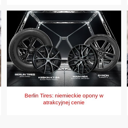
Berlin Tires: niemieckie opony w
atrakcyjnej cenie