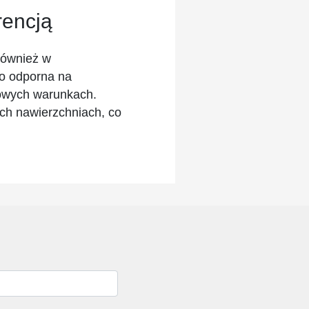
encją
 również w
wo odporna na
zowych warunkach.
ych nawierzchniach, co