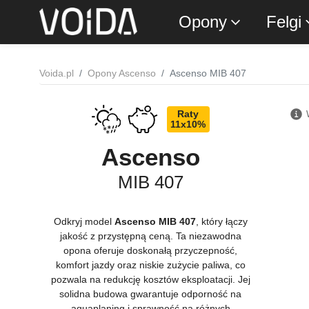
Opony
Felgi
Voida.pl
Opony Ascenso
Ascenso MIB 407
Raty
11x10%
Ascenso
MIB 407
Odkryj model
Ascenso MIB 407
, który łączy
jakość z przystępną ceną. Ta niezawodna
opona oferuje doskonałą przyczepność,
komfort jazdy oraz niskie zużycie paliwa, co
pozwala na redukcję kosztów eksploatacji. Jej
solidna budowa gwarantuje odporność na
aquaplaning i sprawność na różnych