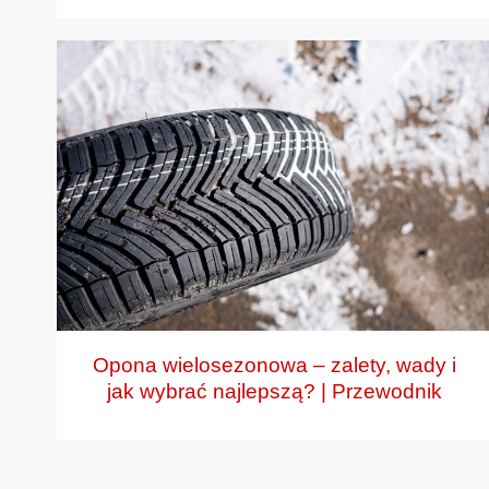
Opona wielosezonowa – zalety, wady i
jak wybrać najlepszą? | Przewodnik