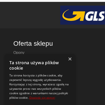
Oferta sklepu
Opony
×
Felgi aluminiowe
Ta strona używa plików
Felgi stalowe
cookie
Alufelgi
Ta strona korzysta z plików cookie, aby
Komplety kół
zapewnić lepszą wygodę użytkowania.
Dętki motocyklowe i do skuterów
Korzystając z tej strony, wyrażasz zgodę na
używanie przez nas wszystkich plików
Czujniki ciśnienia TPMS
cookie zgodnie z warunkami naszej polityki
plików cookie.
Dowiedz się więcej
Narzędzia i poradniki