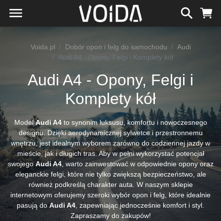
Voida.pl
Dobór opon i felg do samochodu
Audi
Audi A4 - Opony, Felgi i Komplety kół
Audi A4 - Opony, Felgi i
Komplety kół
Model
Audi A4
to synonim luksusu, komfortu i nowoczesnego
designu. Dzięki aerodynamicznej sylwetce i przestronnemu
wnętrzu, jest idealnym wyborem zarówno do codziennej jazdy w
mieście, jak i długich tras. Aby w pełni wykorzystać potencjał
swojego
Audi A4
, warto zainwestować w odpowiednie opony oraz
eleganckie felgi, które nie tylko zwiększą bezpieczeństwo, ale
również podkreślą charakter auta. W naszym sklepie
internetowym oferujemy szeroki wybór opon i felg, które idealnie
pasują do
Audi A4
, zapewniając jednocześnie komfort i styl.
Zapraszamy do zakupów!