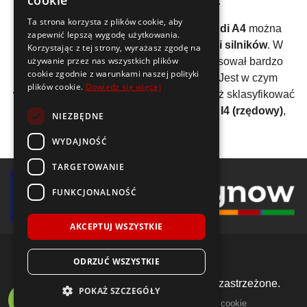
cookie
umiejętności za kierownicą.
Ta strona korzysta z plików cookie, aby
Analizując wszystkie generacje auta
Audi A4
można
zapewnić lepszą wygodę użytkowania.
wyliczyć, że średnio stworzono
25 wersji silników
. W
Korzystając z tej strony, wyrażasz zgodę na
używanie przez nas wszystkich plików
przypadku tego modelu producent zastosował bardzo
cookie zgodnie z warunkami naszej polityki
szeroką gamę jednostek napędowych. Jest w czym
plików cookie.
Dowiedz się więcej
wybierać! Na przestrzeni lat można również sklasyfikować
model
A4
wg konstrukcji silnika: 71,50%
I4 (rzędowy)
,
NIEZBĘDNE
28,50%
V6 (widlasty)
.
WYDAJNOŚĆ
TARGETOWANIE
FUNKCJONALNOŚĆ
AKCEPTUJ WSZYSTKIE
ODRZUĆ WSZYSTKIE
© 2018-2026 Voida.pl. Wszelkie prawa zastrzeżone.
POKAŻ SZCZEGÓŁY
|
|
llms.txt
mapa witryny
polityka plików cookie