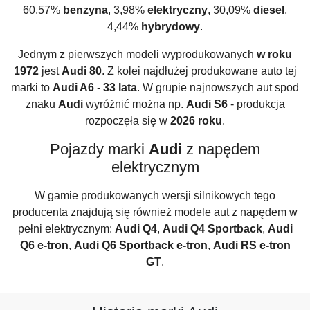
60,57%
benzyna
, 3,98%
elektryczny
, 30,09%
diesel
,
4,44%
hybrydowy
.
Jednym z pierwszych modeli wyprodukowanych
w roku
1972
jest
Audi 80
. Z kolei najdłużej produkowane auto tej
marki to
Audi A6
-
33 lata
. W grupie najnowszych aut spod
znaku
Audi
wyróżnić można np.
Audi S6
- produkcja
rozpoczęła się w
2026 roku
.
Pojazdy marki
Audi
z napędem
elektrycznym
W gamie produkowanych wersji silnikowych tego
producenta znajdują się również modele aut z napędem w
pełni elektrycznym:
Audi Q4
,
Audi Q4 Sportback
,
Audi
Q6 e-tron
,
Audi Q6 Sportback e-tron
,
Audi RS e-tron
GT
.