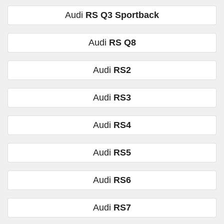
Audi
RS Q3 Sportback
Audi
RS Q8
Audi
RS2
Audi
RS3
Audi
RS4
Audi
RS5
Audi
RS6
Audi
RS7