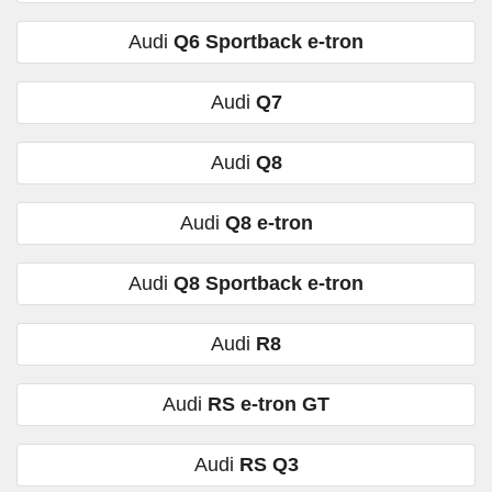
Audi
Q6 Sportback e-tron
Audi
Q7
Audi
Q8
Audi
Q8 e-tron
Audi
Q8 Sportback e-tron
Audi
R8
Audi
RS e-tron GT
Audi
RS Q3