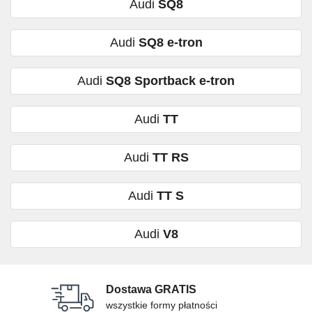
Audi
SQ8
Audi
SQ8 e-tron
Audi
SQ8 Sportback e-tron
Audi
TT
Audi
TT RS
Audi
TT S
Audi
V8
Dostawa GRATIS
wszystkie formy płatności