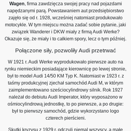
Wagen
, firma zawdzięcza swojej pracy nad pojazdami
napędzanymi parą. Powstawaniem aut przedsiębiorstwo
zajęło się od r. 1928, wcześniej natomiast produkowało
motocykle. W tym miejscu można zadać sobie pytanie, jaki
związek Wanderer i DKW miały z firmą Audi Werke?
Okazuje się, że miały i to całkiem spory, lecz o tym później.
Połączone siły, pozwoliły Audi przetrwać
W 1921 r. Audi Werke wyprodukowało pierwsze auto na
rynku niemieckim posiadające kierownicę po lewej stronie,
był to model Audi 14/50 KM Typ K. Natomiast w 1923 r. z
taśmy produkcyjnej zjechał samochód Audi M, w którym
zaimplementowano sześciocylindrowy silnik. Rok 1927
należał do debiutu Audi Imperator, który wyposażono w
ośmiocylindrową jednostkę, to po pierwsze, a po drugie:
był to pierwszy samochód, gdzie wykorzystano logo
czterech pierścieni.
Skutki kryzysu z 1929 r. odczuli niemal wszyscy, a małe