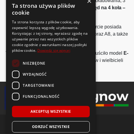
×
jednostki, w 1979 r. wprowadzono turbodoładowania, 3
Ta strona używa plików
lata później natomiast zastosowano
napęd na 4 koła –
cookie
Quatro
.
Ta strona korzysta z plików cookie, aby
Obecnie niemiecka marka w swojej ofercie posiada
zapewnić lepszą wygodę użytkowania.
Korzystając z tej strony, wyrażasz zgodę na
modele:
Q5
i
Q7
,
Audi A3
, A4, A5, A6, A7 oraz A8, a także
używanie przez nas wszystkich plików
Audi TT
i
Audi R8
.
cookie zgodnie z warunkami naszej polityki
plików cookie.
Dowiedz się więcej
W
wersji elektrycznej
natomiast Audi wypuściło model
E-
Tron
, zachwycając tym samym ekologów i wielbicieli
NIEZBĘDNE
motoryzacji.
WYDAJNOŚĆ
TARGETOWANIE
FUNKCJONALNOŚĆ
AKCEPTUJ WSZYSTKIE
ODRZUĆ WSZYSTKIE