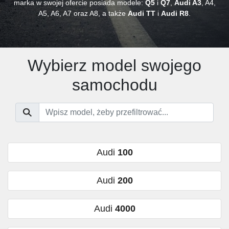
marka w swojej ofercie posiada modele:
Q5
i
Q7
,
Audi A3
, A4,
A5, A6, A7 oraz A8, a także
Audi TT
i
Audi R8
.
Wybierz model swojego
samochodu
Audi
100
Audi
200
Audi
4000