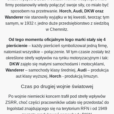
firmy postanowiły wtedy połączyć swoje siły, co miało być
sposobem na przetrwanie.
Horch, Audi, DKW oraz
Wanderer
nie stanowiły wyjątku w tej kwestii, tworząc tym
samym, w 1932 r. jedno duże przedsiębiorstwo z siedzibą
w Chemnitz.
Od tego momentu oficjalnym logo marki stały się 4
pierścienie
– każdy pierścień symbolizował jedną firmę,
natomiast wszystkie – połączenie. W tym czasie zostały też
określone strefy wpływów na rynku motoryzacyjnym i tak:
DKW
zajęło się małymi samochodami i motocyklami,
Wanderer
– samochody klasy średniej,
Audi
– produkcja
aut klasy wyższej,
Horch
- produkcją limuzyn.
Czas po drugiej wojnie światowej
Po wojnie niemiecki koncern trafił pod strefę wpływów
ZSRR, choć części pracowników udało się przedostać do
Ingolstad znajdującego się na terytorium RFN i od 1949