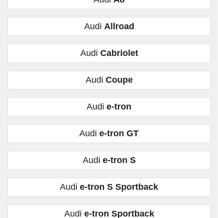
Audi
Allroad
Audi
Cabriolet
Audi
Coupe
Audi
e-tron
Audi
e-tron GT
Audi
e-tron S
Audi
e-tron S Sportback
Audi
e-tron Sportback