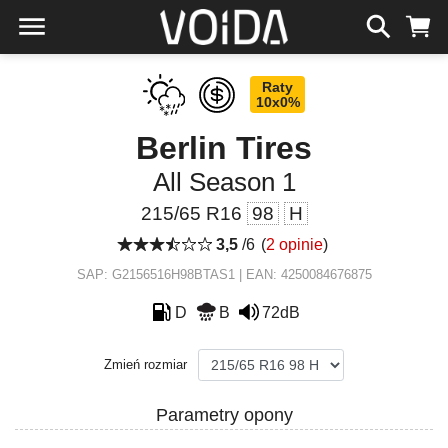
Raty
10x0%
Berlin Tires
All Season 1
215/65 R16
98
H
3,5
/6
(
2 opinie
)
SAP: G2156516H98BTAS1 | EAN: 4250084676875
D
B
72dB
Zmień rozmiar
Parametry opony