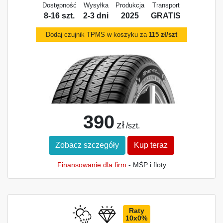
Dostępność
Wysyłka
Produkcja
Transport
8-16 szt.
2-3 dni
2025
GRATIS
Dodaj czujnik TPMS w koszyku za
115 zł/szt
390
zł
/szt.
Zobacz szczegóły
Kup teraz
Finansowanie dla firm
- MŚP i floty
Raty
10x0%