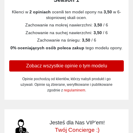
Klienci w
2 opiniach
ocenili ten model opony na
3,50
w 6-
stopniowej skali ocen.
Zachowanie na mokrej nawierzchni:
3,50
/ 6
Zachowanie na suchej nawierzchni:
3,50
/ 6
Zachowanie na śniegu:
3,50
/ 6
0% oceniających osób poleca zakup
tego modelu opony.
Zobacz wszystkie opinie o tym modelu
Opinie pochodzą od klientów, którzy nabyli produkt i go
używali. Opinie są zbierane, weryfikowane i publikowane
zgodnie z
regulaminem
.
Jesteś dla Nas VIP’em!
Twój Concierge :)