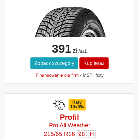
391
zł
/szt.
Zobacz szczegóły
Kup teraz
Finansowanie dla firm
- MŚP i floty
Raty
10x0%
Profil
Pro All Weather
215/65 R16
98
H