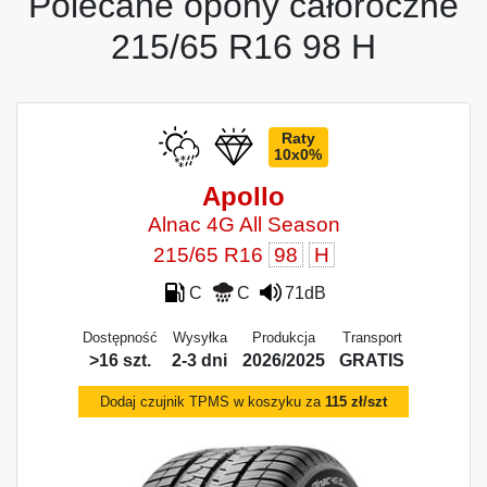
Polecane opony całoroczne
215/65 R16 98 H
Raty
10x0%
Apollo
Alnac 4G All Season
215/65 R16
98
H
C
C
71dB
Dostępność
Wysyłka
Produkcja
Transport
>16 szt.
2-3 dni
2026/2025
GRATIS
Dodaj czujnik TPMS w koszyku za
115 zł/szt