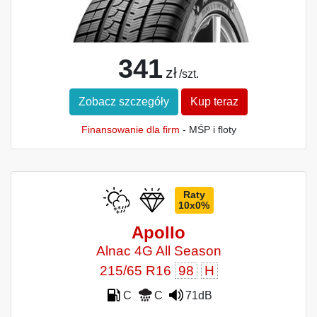
341
zł
/szt.
Zobacz szczegóły
Kup teraz
Finansowanie dla firm
- MŚP i floty
Raty
10x0%
Apollo
Alnac 4G All Season
215/65 R16
98
H
C
C
71dB