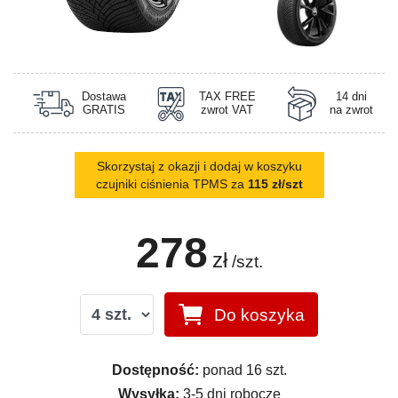
Dostawa
TAX FREE
14 dni
GRATIS
zwrot VAT
na zwrot
Skorzystaj z okazji i dodaj w koszyku
czujniki ciśnienia TPMS za
115 zł/szt
278
zł
/szt.
Do koszyka
Dostępność:
ponad 16 szt.
Wysyłka:
3-5 dni robocze