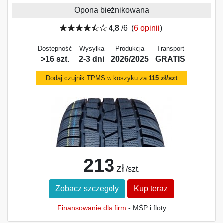
Opona bieżnikowana
4,8
/6
(
6 opinii
)
Dostępność
Wysyłka
Produkcja
Transport
>16 szt.
2-3 dni
2026/2025
GRATIS
Dodaj czujnik TPMS w koszyku za
115 zł/szt
213
zł
/szt.
Zobacz szczegóły
Kup teraz
Finansowanie dla firm
- MŚP i floty