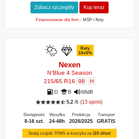
Zobacz szczegóły
Kup teraz
Finansowanie dla firm
- MŚP i floty
Raty
10x0%
Nexen
N'Blue 4 Season
215/65 R16
98
H
D
B
68dB
5,2
/6
(
13 opinii
)
Dostępność
Wysyłka
Produkcja
Transport
8-16 szt.
24-48h
2026/2025
GRATIS
Dodaj czujnik TPMS w koszyku za
115 zł/szt