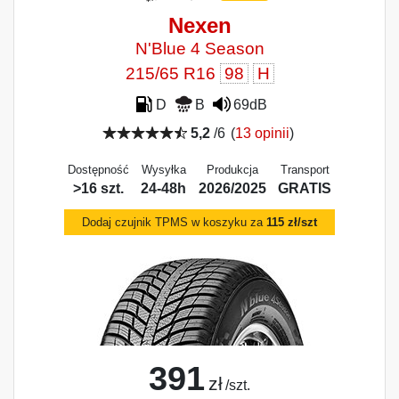
Nexen
N'Blue 4 Season
215/65 R16
98
H
D
B
69dB
5,2
/6
(
13 opinii
)
Dostępność
Wysyłka
Produkcja
Transport
>16 szt.
24-48h
2026/2025
GRATIS
Dodaj czujnik TPMS w koszyku za
115 zł/szt
391
zł
/szt.