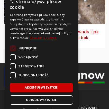
Ta strona używa plików
cookie
Ta strona korzysta z plików cookie, aby
zapewnić lepszą wygodę użytkowania.
Korzystając z tej strony, wyrażasz zgodę na
używanie przez nas wszystkich plików
Opona wielosezonowa – zalety, wady i jak
cookie zgodnie z warunkami naszej polityki
wybrać najlepszą? | Przewodnik
plików cookie.
Dowiedz się więcej
NIEZBĘDNE
WYDAJNOŚĆ
TARGETOWANIE
FUNKCJONALNOŚĆ
AKCEPTUJ WSZYSTKIE
ODRZUĆ WSZYSTKIE
© 2018-2026 Voida.pl. Wszelkie prawa zastrzeżone.