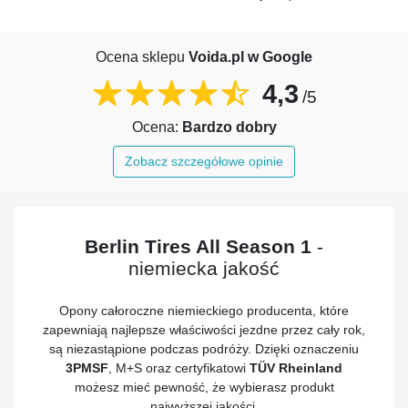
Ocena sklepu
Voida.pl w Google
4,3
/5
Ocena:
Bardzo dobry
Zobacz szczegółowe opinie
Berlin Tires All Season 1
-
niemiecka jakość
Opony całoroczne niemieckiego producenta, które
zapewniają najlepsze właściwości jezdne przez cały rok,
są niezastąpione podczas podróży. Dzięki oznaczeniu
3PMSF
, M+S oraz certyfikatowi
TÜV Rheinland
możesz mieć pewność, że wybierasz produkt
najwyższej jakości.