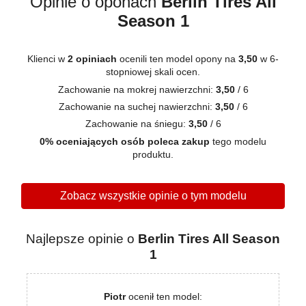
Opinie o oponach
Berlin Tires All
Season 1
Klienci w
2 opiniach
ocenili ten model opony na
3,50
w 6-
stopniowej skali ocen.
Zachowanie na mokrej nawierzchni:
3,50
/ 6
Zachowanie na suchej nawierzchni:
3,50
/ 6
Zachowanie na śniegu:
3,50
/ 6
0% oceniających osób poleca zakup
tego modelu
produktu.
Zobacz wszystkie opinie o tym modelu
Najlepsze opinie o
Berlin Tires All Season
1
Piotr
ocenił ten model: