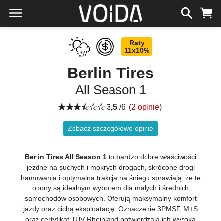
Raty
11x10%
Berlin Tires
All Season 1
3,5
/6
(
2 opinie
)
Zobacz szczegółowe opinie
Berlin Tires All Season 1
to bardzo dobre właściwości
jezdne na suchych i mokrych drogach, skrócone drogi
hamowania i optymalna trakcja na śniegu sprawiają, że te
opony są idealnym wyborem dla małych i średnich
samochodów osobowych. Oferują maksymalny komfort
jazdy oraz cichą eksploatację. Oznaczenie 3PMSF, M+S
oraz certyfikat TÜV Rheinland potwierdzają ich wysoką