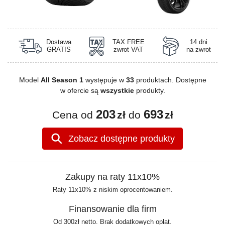
Dostawa
TAX FREE
14 dni
GRATIS
zwrot VAT
na zwrot
Model
All Season 1
występuje w
33
produktach. Dostępne
w ofercie są
wszystkie
produkty.
203
693
Cena od
zł
do
zł
Zobacz dostępne produkty
Zakupy na raty 11x10%
Raty 11x10% z niskim oprocentowaniem.
Finansowanie dla firm
Od 300zł netto. Brak dodatkowych opłat.