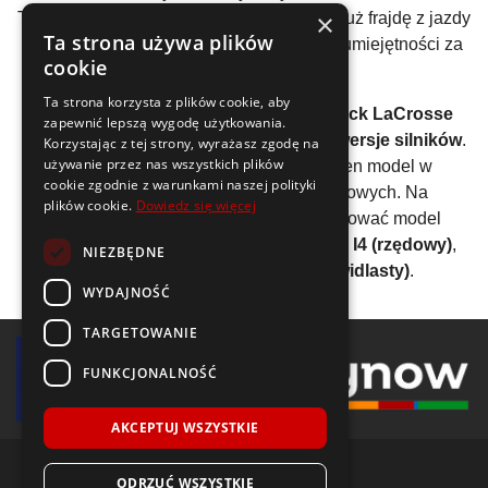
×
Ten model auta posiada silniki, które dają już frajdę z jazdy
Ta strona używa plików
i pozwalają bardziej przetestować swoje umiejętności za
cookie
kierownicą.
Ta strona korzysta z plików cookie, aby
Analizując wszystkie generacje auta
Buick LaCrosse
zapewnić lepszą wygodę użytkowania.
można wyliczyć, że średnio stworzono
2 wersje silników
.
Korzystając z tej strony, wyrażasz zgodę na
używanie przez nas wszystkich plików
Producent zdecydował się oferować ten model w
cookie zgodnie z warunkami naszej polityki
ograniczonej gamie jednostek napędowych. Na
plików cookie.
Dowiedz się więcej
przestrzeni lat można również sklasyfikować model
LaCrosse
wg konstrukcji silnika: 23,08%
I4 (rzędowy)
,
NIEZBĘDNE
69,23%
V6 (widlasty)
, 7,69%
V8 (widlasty)
.
WYDAJNOŚĆ
TARGETOWANIE
FUNKCJONALNOŚĆ
AKCEPTUJ WSZYSTKIE
ODRZUĆ WSZYSTKIE