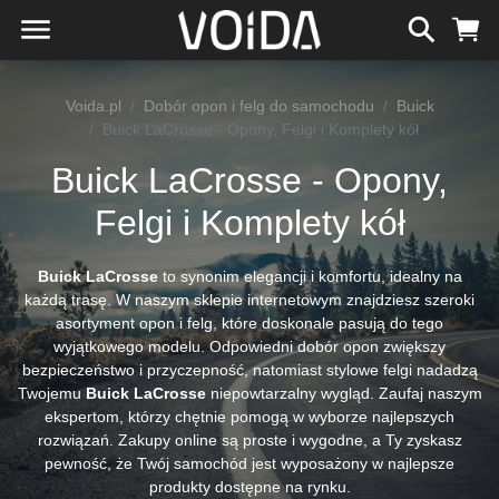
Voida.pl
Dobór opon i felg do samochodu
Buick
Buick LaCrosse - Opony, Felgi i Komplety kół
Buick LaCrosse - Opony,
Felgi i Komplety kół
Buick LaCrosse
to synonim elegancji i komfortu, idealny na
każdą trasę. W naszym sklepie internetowym znajdziesz szeroki
asortyment opon i felg, które doskonale pasują do tego
wyjątkowego modelu. Odpowiedni dobór opon zwiększy
bezpieczeństwo i przyczepność, natomiast stylowe felgi nadadzą
Twojemu
Buick LaCrosse
niepowtarzalny wygląd. Zaufaj naszym
ekspertom, którzy chętnie pomogą w wyborze najlepszych
rozwiązań. Zakupy online są proste i wygodne, a Ty zyskasz
pewność, że Twój samochód jest wyposażony w najlepsze
produkty dostępne na rynku.