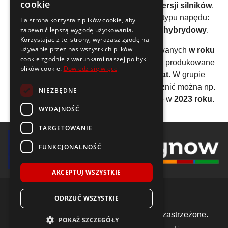
cookie
generacji
. Do tej pory znaleźliśmy
157 wersji silników
.
Samochody
Buick
można podzielić wg typu napędu:
Ta strona korzysta z plików cookie, aby
96,18%
benzyna
, 3,18%
diesel
, 0,64%
hybrydowy
.
zapewnić lepszą wygodę użytkowania.
Korzystając z tej strony, wyrażasz zgodę na
używanie przez nas wszystkich plików
Jednym z pierwszych modeli wyprodukowanych
w roku
cookie zgodnie z warunkami naszej polityki
1963
jest
Buick Riviera
. Z kolei najdłużej produkowane
plików cookie.
Dowiedz się więcej
auto tej marki to
Buick Le Sabre
-
41 lat
. W grupie
najnowszych aut spod znaku
Buick
wyróżnić można np.
NIEZBĘDNE
Buick Envista
- produkcja rozpoczęła się w
2023 roku
.
WYDAJNOŚĆ
TARGETOWANIE
FUNKCJONALNOŚĆ
AKCEPTUJ WSZYSTKIE
ODRZUĆ WSZYSTKIE
© 2018-2026 Voida.pl. Wszelkie prawa zastrzeżone.
POKAŻ SZCZEGÓŁY