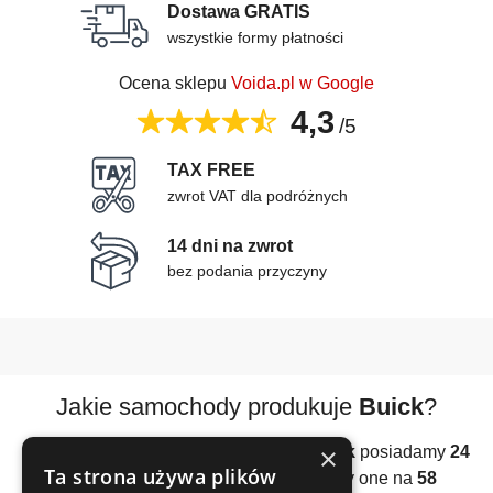
Dostawa GRATIS
wszystkie formy płatności
Ocena sklepu
Voida.pl w Google
4,3
/5
TAX FREE
zwrot VAT dla podróżnych
14 dni na zwrot
bez podania przyczyny
Jakie samochody produkuje
Buick
?
×
W naszej bazie samochodów
marki Buick
posiadamy
24
Ta strona używa plików
modele
pojazdów. Podzielone zostały one na
58