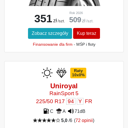
Rok 2026
351
509
zł
zł
/szt.
/szt.
Zobacz szczegóły
Kup teraz
Finansowanie dla firm
- MŚP i floty
Raty
10x0%
Uniroyal
RainSport 5
225/50 R17
94
Y
FR
C
A
71dB
5,0
/6
(
72 opinii
)