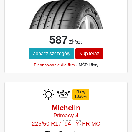
587
zł
/szt.
Zobacz szczegóły
Kup teraz
Finansowanie dla firm
- MŚP i floty
Raty
10x0%
Michelin
Primacy 4
225/50 R17
94
Y
FR MO