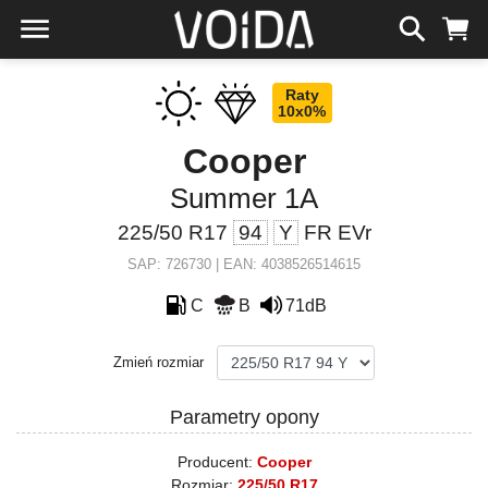
Raty
10x0%
Cooper
Summer 1A
225/50 R17
94
Y
FR EVr
SAP: 726730 | EAN: 4038526514615
C
B
71dB
Zmień rozmiar
Parametry opony
Producent:
Cooper
Rozmiar:
225/50 R17