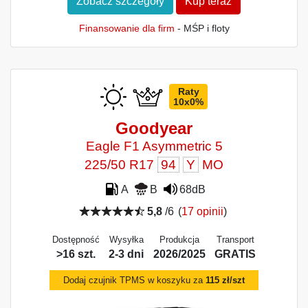
Zobacz szczegóły
Kup teraz
Finansowanie dla firm
- MŚP i floty
Raty
10x0%
Goodyear
Eagle F1 Asymmetric 5
225/50 R17
94
Y
MO
A
B
68dB
5,8
/6
(
17 opinii
)
Dostępność
Wysyłka
Produkcja
Transport
>16 szt.
2-3 dni
2026/2025
GRATIS
Dodaj czujnik TPMS w koszyku za
115 zł/szt