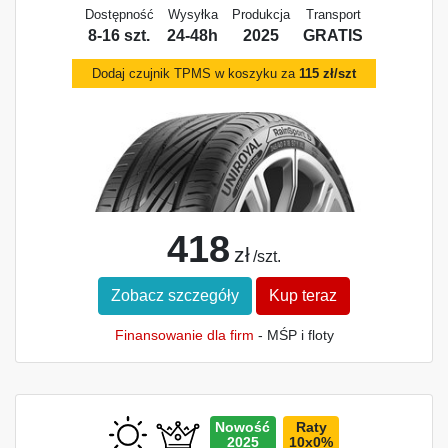
Dostępność
Wysyłka
Produkcja
Transport
8-16 szt.
24-48h
2025
GRATIS
Dodaj czujnik TPMS w koszyku za
115 zł/szt
418
zł
/szt.
Zobacz szczegóły
Kup teraz
Finansowanie dla firm
- MŚP i floty
Nowość
Raty
2025
10x0%