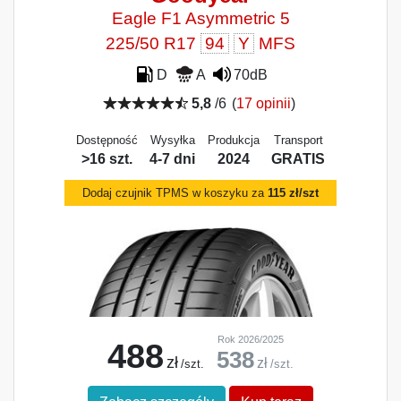
Eagle F1 Asymmetric 5
225/50 R17
94
Y
MFS
D
A
70dB
5,8
/6
(
17 opinii
)
Dostępność
Wysyłka
Produkcja
Transport
>16 szt.
4-7 dni
2024
GRATIS
Dodaj czujnik TPMS w koszyku za
115 zł/szt
Rok 2026/2025
488
538
zł
zł
/szt.
/szt.