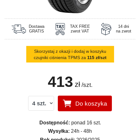
Dostawa
TAX FREE
14 dni
GRATIS
zwrot VAT
na zwrot
Skorzystaj z okazji i dodaj w koszyku
czujniki ciśnienia TPMS za
115 zł/szt
413
zł
/szt.
Do koszyka
Dostępność:
ponad 16 szt.
Wysyłka:
24h - 48h
Rok produkcji:
2026/2025