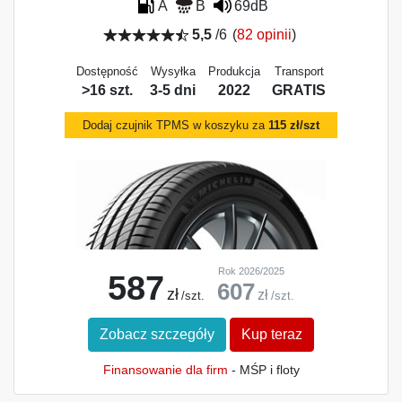
A
B
69dB
5,5
/6
(
82 opinii
)
Dostępność
Wysyłka
Produkcja
Transport
>16 szt.
3-5 dni
2022
GRATIS
Dodaj czujnik TPMS w koszyku za
115 zł/szt
Rok 2026/2025
587
607
zł
zł
/szt.
/szt.
Zobacz szczegóły
Kup teraz
Finansowanie dla firm
- MŚP i floty