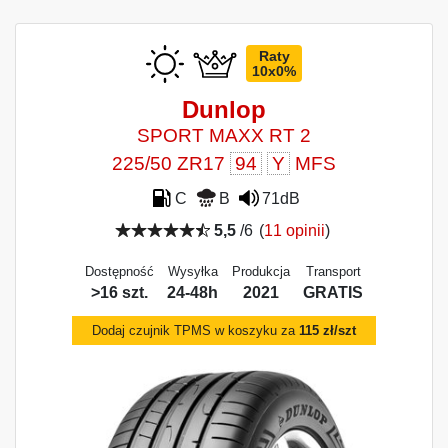
Raty
10x0%
Dunlop
SPORT MAXX RT 2
225/50 ZR17
94
Y
MFS
C
B
71dB
5,5
/6
(
11 opinii
)
Dostępność
Wysyłka
Produkcja
Transport
>16 szt.
24-48h
2021
GRATIS
Dodaj czujnik TPMS w koszyku za
115 zł/szt