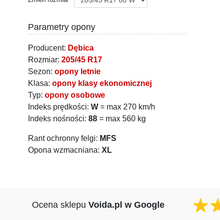
Parametry opony
Producent:
Dębica
Rozmiar:
205/45 R17
Sezon:
opony letnie
Klasa:
opony klasy ekonomicznej
Typ:
opony osobowe
Indeks prędkości:
W
= max 270 km/h
Indeks nośności:
88
= max 560 kg
Rant ochronny felgi:
MFS
Opona wzmacniana:
XL
Ocena sklepu
Voida.pl w Google