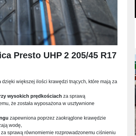
ica Presto UHP 2 205/45 R17
h
dzięki większej ilości krawędzi tnących, które mają za
przy wysokich prędkościach
za sprawą
temu, że została wyposażona w usztywnione
ingu
zapewniona poprzez zaokrąglone krawędzie
zają wodę,
za sprawą równomiernie rozprowadzonemu ciśnieniu