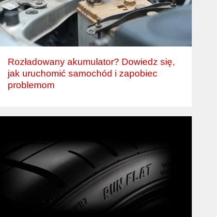
Rozładowany akumulator? Dowiedz się,
jak uruchomić samochód i zapobiec
problemom