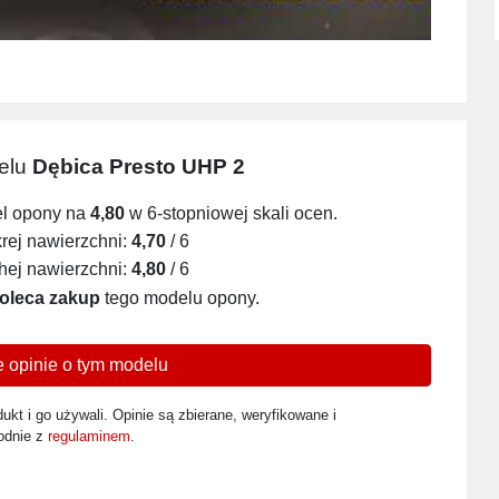
delu
Dębica Presto UHP 2
el opony na
4,80
w 6-stopniowej skali ocen.
ej nawierzchni:
4,70
/ 6
ej nawierzchni:
4,80
/ 6
oleca zakup
tego modelu opony.
 opinie o tym modelu
ukt i go używali. Opinie są zbierane, weryfikowane i
odnie z
regulaminem
.