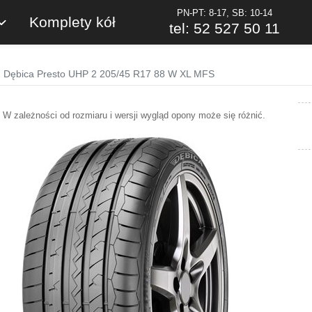
PN-PT: 8-17, SB: 10-14
Komplety kół
tel: 52 527 50 11
Dębica Presto UHP 2 205/45 R17 88 W XL MFS
W zależności od rozmiaru i wersji wygląd opony może się różnić.