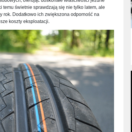
sobowych, oferując doskonałe właściwości jezdne
i temu świetnie sprawdzają się nie tylko latem, ale
y rok. Dodatkowo ich zwiększona odporność na
sze koszty eksploatacji.