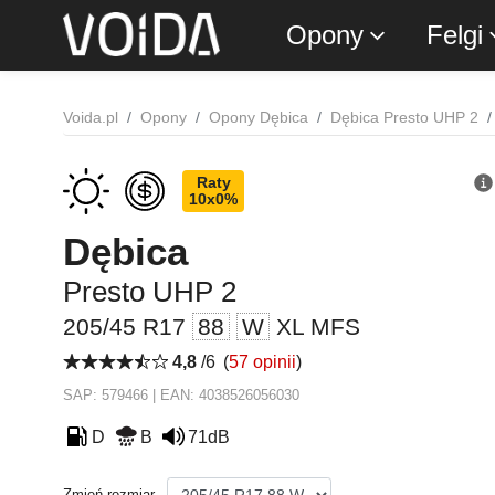
Opony
Felgi
Voida.pl
Opony
Opony Dębica
Dębica Presto UHP 2
Raty
10x0%
Dębica
Presto UHP 2
205/45 R17
88
W
XL MFS
4,8
/6
(
57 opinii
)
SAP: 579466 | EAN: 4038526056030
D
B
71dB
Zmień rozmiar