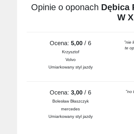
Opinie o oponach
Dębica 
W X
Ocena:
5,00
/ 6
"nie 
te o
Krzysztof
Volvo
Umiarkowany styl jazdy
Ocena:
3,00
/ 6
"no 
Bolesław Błaszczyk
mercedes
Umiarkowany styl jazdy