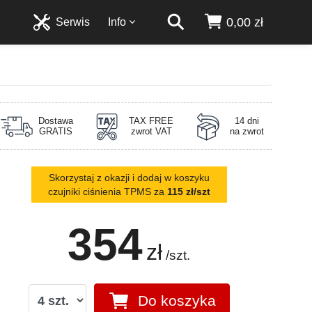
0,00 zł
Serwis
Info
Dostawa
TAX FREE
14 dni
GRATIS
zwrot VAT
na zwrot
Skorzystaj z okazji i dodaj w koszyku
czujniki ciśnienia TPMS za
115 zł/szt
354
zł
/szt.
Do koszyka