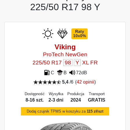
225/50 R17 98 Y
Raty
10x0%
Viking
ProTech NewGen
225/50 R17
98
Y
XL FR
C
B
72dB
5,4
/6
(
42 opinii
)
Dostępność
Wysyłka
Produkcja
Transport
8-16 szt.
2-3 dni
2024
GRATIS
Dodaj czujnik TPMS w koszyku za
115 zł/szt