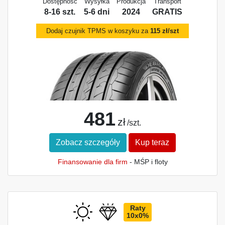
Dostępność
Wysyłka
Produkcja
Transport
8-16 szt.
5-6 dni
2024
GRATIS
Dodaj czujnik TPMS w koszyku za
115 zł/szt
481
zł
/szt.
Zobacz szczegóły
Kup teraz
Finansowanie dla firm
- MŚP i floty
Raty
10x0%