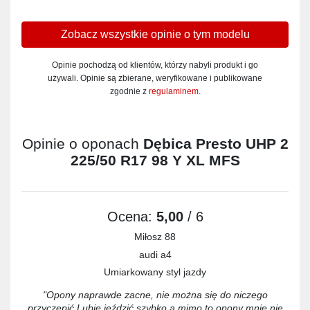
Zobacz wszystkie opinie o tym modelu
Opinie pochodzą od klientów, którzy nabyli produkt i go
używali. Opinie są zbierane, weryfikowane i publikowane
zgodnie z
regulaminem
.
Opinie o oponach
Dębica Presto UHP 2
225/50 R17 98 Y XL MFS
Ocena:
5,00
/ 6
Miłosz 88
audi a4
Umiarkowany styl jazdy
"Opony naprawde zacne, nie można się do niczego
przyczepić.Lubie jeździć szybko a mimo to opony mnie nie