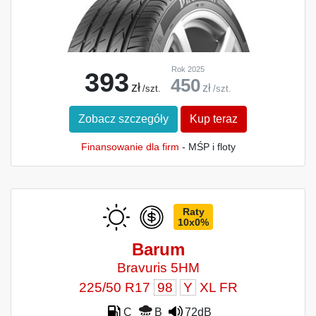
Rok 2025
393
450
zł
zł
/szt.
/szt.
Zobacz szczegóły
Kup teraz
Finansowanie dla firm
- MŚP i floty
Raty
10x0%
Barum
Bravuris 5HM
225/50 R17
98
Y
XL FR
C
B
72dB