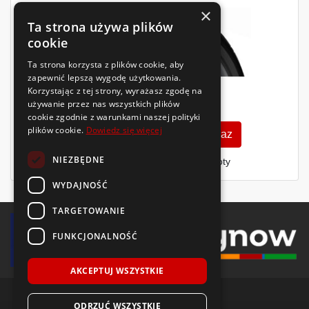
×
Ta strona używa plików
cookie
Ta strona korzysta z plików cookie, aby
zapewnić lepszą wygodę użytkowania.
Korzystając z tej strony, wyrażasz zgodę na
623
używanie przez nas wszystkich plików
zł
/szt.
cookie zgodnie z warunkami naszej polityki
plików cookie.
Dowiedz się więcej
Zobacz szczegóły
Kup teraz
NIEZBĘDNE
Finansowanie dla firm
- MŚP i floty
WYDAJNOŚĆ
TARGETOWANIE
FUNKCJONALNOŚĆ
AKCEPTUJ WSZYSTKIE
ODRZUĆ WSZYSTKIE