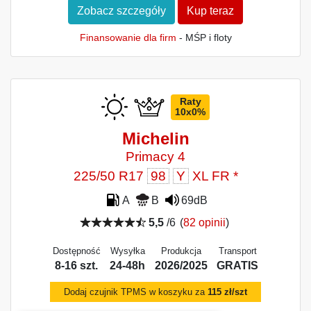
Zobacz szczegóły
Kup teraz
Finansowanie dla firm
- MŚP i floty
Raty
10x0%
Michelin
Primacy 4
225/50 R17
98
Y
XL FR *
A
B
69dB
5,5
/6
(
82 opinii
)
Dostępność
Wysyłka
Produkcja
Transport
8-16 szt.
24-48h
2026/2025
GRATIS
Dodaj czujnik TPMS w koszyku za
115 zł/szt