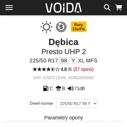
Raty
10x0%
Dębica
Presto UHP 2
225/50 R17
98
Y
XL MFS
4,8
/6
(
57 opinii
)
SAP: 579472 | EAN: 4038526056092
C
B
71dB
Zmień rozmiar
Parametry opony