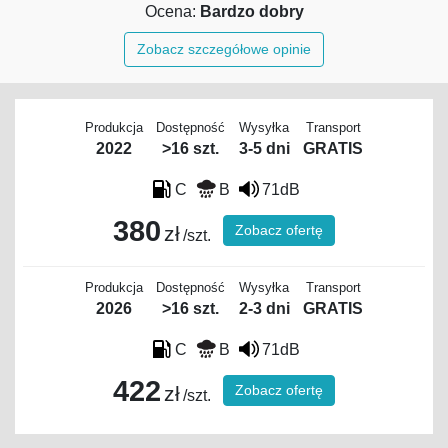
Ocena:
Bardzo dobry
Zobacz szczegółowe opinie
Produkcja
Dostępność
Wysyłka
Transport
2022
>16 szt.
3-5 dni
GRATIS
C
B
71dB
380
Zobacz ofertę
zł
/szt.
Produkcja
Dostępność
Wysyłka
Transport
2026
>16 szt.
2-3 dni
GRATIS
C
B
71dB
422
Zobacz ofertę
zł
/szt.