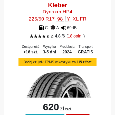
Kleber
Dynaxer HP4
225/50 R17
98
Y
XL FR
C
A
69dB
4,8
/6
(
18 opinii
)
Dostępność
Wysyłka
Produkcja
Transport
>16 szt.
3-5 dni
2024
GRATIS
Dodaj czujnik TPMS w koszyku za
115 zł/szt
620
zł
/szt.