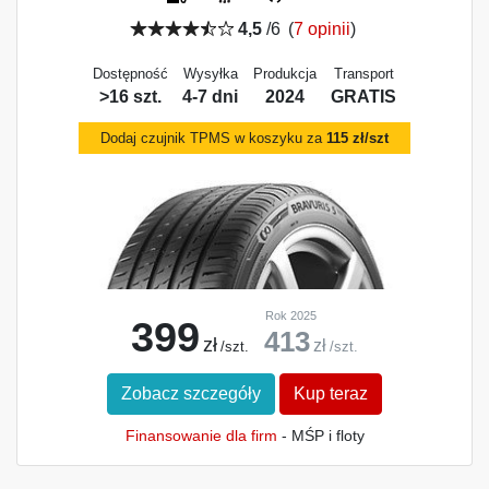
4,5
/6
(
7 opinii
)
Dostępność
Wysyłka
Produkcja
Transport
>16 szt.
4-7 dni
2024
GRATIS
Dodaj czujnik TPMS w koszyku za
115 zł/szt
Rok 2025
399
413
zł
zł
/szt.
/szt.
Zobacz szczegóły
Kup teraz
Finansowanie dla firm
- MŚP i floty