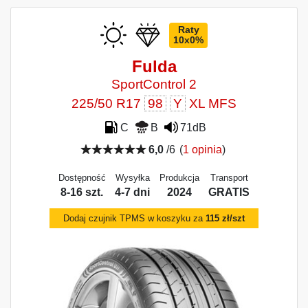
Raty
10x0%
Fulda
SportControl 2
225/50 R17
98
Y
XL MFS
C
B
71dB
6,0
/6
(
1 opinia
)
Dostępność
Wysyłka
Produkcja
Transport
8-16 szt.
4-7 dni
2024
GRATIS
Dodaj czujnik TPMS w koszyku za
115 zł/szt