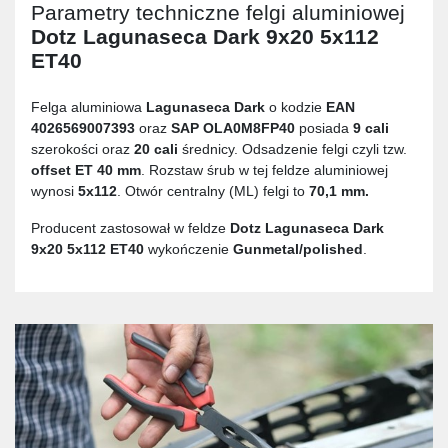
Parametry techniczne felgi aluminiowej
Dotz Lagunaseca Dark 9x20 5x112
ET40
Felga aluminiowa
Lagunaseca Dark
o kodzie
EAN
4026569007393
oraz
SAP OLA0M8FP40
posiada
9 cali
szerokości oraz
20 cali
średnicy. Odsadzenie felgi czyli tzw.
offset ET 40 mm
. Rozstaw śrub w tej feldze aluminiowej
wynosi
5x112
. Otwór centralny (ML) felgi to
70,1 mm.
Producent zastosował w feldze
Dotz Lagunaseca Dark
9x20 5x112 ET40
wykończenie
Gunmetal/polished
.