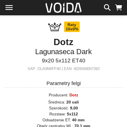
Raty
10x0%
Dotz
Lagunaseca Dark
9x20 5x112 ET40
SAP: OLA0M8FP40 | EAN: 4026569007393
Parametry felgi
Producent:
Dotz
Średnica:
20 cali
Szerokość:
9,00
Rozstaw:
5x112
Odsadzenie ET:
40 mm
Otwór centralny ML:
70,1 mm