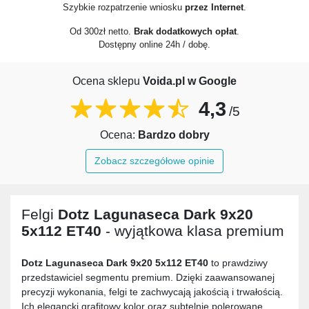
Szybkie rozpatrzenie wniosku
przez Internet
.
Od 300zł netto.
Brak dodatkowych opłat
.
Dostępny online 24h / dobę.
Ocena sklepu
Voida.pl w Google
4,3
/5
Ocena:
Bardzo dobry
Zobacz szczegółowe opinie
Felgi
Dotz Lagunaseca Dark 9x20
5x112 ET40
- wyjątkowa klasa premium
Dotz Lagunaseca Dark 9x20 5x112 ET40
to prawdziwy
przedstawiciel segmentu premium. Dzięki zaawansowanej
precyzji wykonania, felgi te zachwycają jakością i trwałością.
Ich elegancki grafitowy kolor oraz subtelnie polerowane