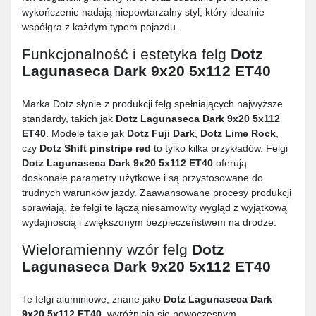
wykończenie nadają niepowtarzalny styl, który idealnie
współgra z każdym typem pojazdu.
Funkcjonalność i estetyka felg
Dotz
Lagunaseca Dark 9x20 5x112 ET40
Marka Dotz słynie z produkcji felg spełniających najwyższe
standardy, takich jak
Dotz Lagunaseca Dark 9x20 5x112
ET40
. Modele takie jak
Dotz Fuji Dark
,
Dotz Lime Rock
,
czy
Dotz Shift pinstripe red
to tylko kilka przykładów. Felgi
Dotz Lagunaseca Dark 9x20 5x112 ET40
oferują
doskonałe parametry użytkowe i są przystosowane do
trudnych warunków jazdy. Zaawansowane procesy produkcji
sprawiają, że felgi te łączą niesamowity wygląd z wyjątkową
wydajnością i zwiększonym bezpieczeństwem na drodze.
Wieloramienny wzór felg
Dotz
Lagunaseca Dark 9x20 5x112 ET40
Te felgi aluminiowe, znane jako
Dotz Lagunaseca Dark
9x20 5x112 ET40
, wyróżniają się nowoczesnym,