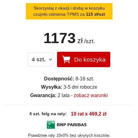
Skorzystaj z okazji i dodaj w koszyku
czujniki ciśnienia TPMS za
115 zł/szt
1173
zł
/szt.
Do koszyka
Dostępność:
8-16 szt.
Wysyłka:
3-5 dni robocze
Gwarancja:
2 lata -
zobacz warunki
4 szt. felg na raty:
10 rat x 469,2 zł
Prawdziwe raty 10x0% bez ukrytych kosztów.