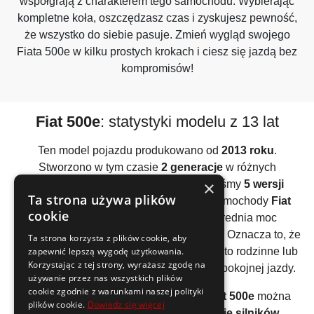
współgrają z charakterem tego samochodu. Wybierając
kompletne koła, oszczędzasz czas i zyskujesz pewność,
że wszystko do siebie pasuje. Zmień wygląd swojego
Fiata 500e w kilku prostych krokach i ciesz się jazdą bez
kompromisów!
Fiat 500e
: statystyki modelu z 13 lat
Ten model pojazdu produkowano od
2013 roku
.
Stworzono w tym czasie
2 generacje
w różnych
×
konfiguracjach. Do tej pory odnotowaliśmy
5 wersji
Ta strona używa plików
silników
. Wszystkie wyprodukowane samochody
Fiat
cookie
500e
posiadały
silnik elektryczny
. Średnia moc
wszystkich używanych silników to
125KM
. Oznacza to, że
Ta strona korzysta z plików cookie, aby
zapewnić lepszą wygodę użytkowania.
ten model raczej należy traktować jako auto rodzinne lub
Korzystając z tej strony, wyrażasz zgodę na
firmowe / flotowe. Polecane głównie do spokojnej jazdy.
używanie przez nas wszystkich plików
cookie zgodnie z warunkami naszej polityki
Analizując wszystkie generacje auta
Fiat 500e
można
plików cookie.
Dowiedz się więcej
wyliczyć, że średnio stworzono
2 wersje silników
.