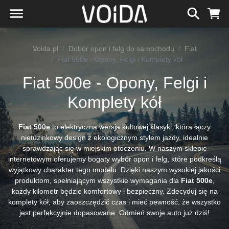
Voida.pl
Dobór opon i felg do samochodu
Fiat
Fiat 500e - Opony, Felgi i Komplety kół
Fiat 500e - Opony, Felgi i
Komplety kół
Fiat 500e
to elektryczna wersja kultowej klasyki, która łączy
nietuzinkowy design z ekologicznym stylem jazdy, idealnie
sprawdzając się w miejskim otoczeniu. W naszym sklepie
internetowym oferujemy bogaty wybór opon i felg, które podkreślą
wyjątkowy charakter tego modelu. Dzięki naszym wysokiej jakości
produktom, spełniającym wszystkie wymagania dla
Fiat 500e
,
każdy kilometr będzie komfortowy i bezpieczny. Zdecyduj się na
komplety kół, aby zaoszczędzić czas i mieć pewność, że wszystko
jest perfekcyjnie dopasowane. Odmień swoje auto już dziś!